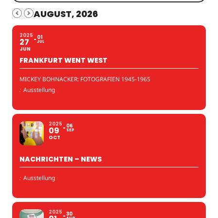
AUGUST, 2026
2025
01
27
JUL
JUN
FRANKFURT WENT WEST
MICKEY BOHNACKER: FOTOGRAFIEN 1945-1965
:
Ausstellung
2025
06
09
SEP
OCT
NACHRICHTEN – NEWS
:
Ausstellung
2025
30