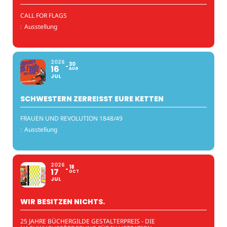
CALL FOR FLAGS
:
Ausstellung
2026
30
16
AUG
JUL
SCHWESTERN ZERREISST EURE KETTEN
FRAUEN UND REVOLUTION 1848/49
:
Ausstellung
2026
18
17
OCT
JUL
WIR BESITZEN NICHTS.
25 JAHRE BÜCHERGILDE GESTALTERPREIS - DIE