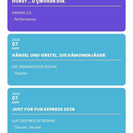
HORST… Û ÇÎROKÊN DIN.
HAKAYA 2.0
:
Performance
2026
07
AUG
HÄNSEL UND GRETEL, DIE DÄMONENJÄGER
DIE DRAMATISCHE BÜHNE
:
Theater
2026
07
AUG
JUST FOR FUN EXPRESS 2026
AUF DER FREILUFTBÜHNE
:
Theater,
Varieté