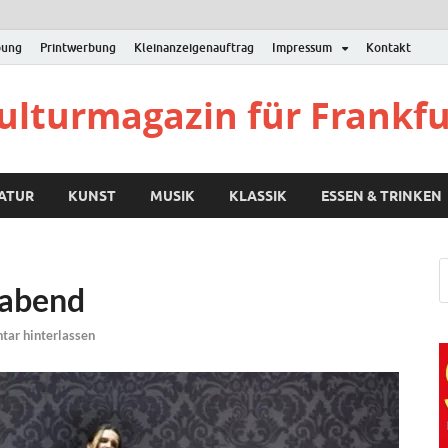
bung
Printwerbung
Kleinanzeigenauftrag
Impressum
Kontakt
Kulturmagazin für Frankf
RATUR
KUNST
MUSIK
KLASSIK
ESSEN & TRINKEN
rabend
ar hinterlassen