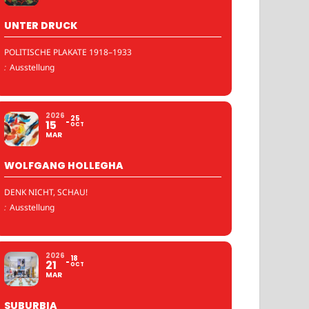
UNTER DRUCK
POLITISCHE PLAKATE 1918–1933
:
Ausstellung
2026
25
15
OCT
MAR
WOLFGANG HOLLEGHA
DENK NICHT, SCHAU!
:
Ausstellung
2026
18
21
OCT
MAR
SUBURBIA