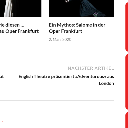
wie diesen …
Ein Mythos: Salome in der
au Oper Frankfurt
Oper Frankfurt
2. März 2020
NÄCHSTER ARTIKEL
bt
English Theatre präsentiert »Adventurous« aus
London
 →