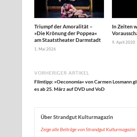
Triumpf der Amoralität –
In Zeiten 
»Die Krönung der Poppea«
Voraussch
am Staatstheater Darmstadt
9. April 2020
1. Mai 2026
VORHERIGER ARTIKEL
Filmtipp: »Oeconomia« von Carmen Losmann gi
es ab 25. März auf DVD und VoD
Über Strandgut Kulturmagazin
Zeige alle Beiträge von Strandgut Kulturmagazin