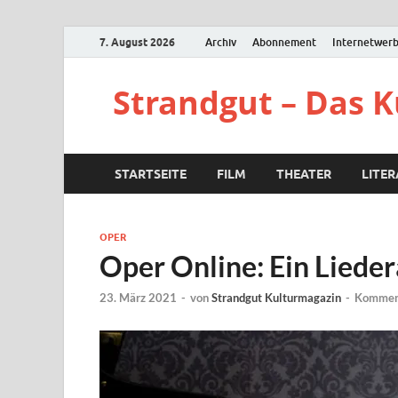
7. August 2026
Archiv
Abonnement
Internetwer
Strandgut – Das 
STARTSEITE
FILM
THEATER
LITE
OPER
Oper Online: Ein Liede
23. März 2021
-
von
Strandgut Kulturmagazin
-
Komment