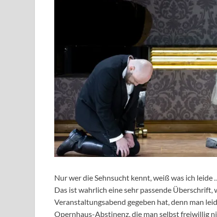
Nur wer die Sehnsucht kennt, weiß was ich leide 
Das ist wahrlich eine sehr passende Überschrift,
Veranstaltungsabend gegeben hat, denn man leid
Opernhaus-Abstinenz, die man selbst freiwillig n