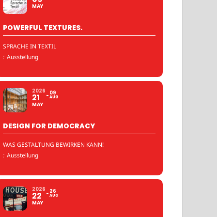
MAY
POWERFUL TEXTURES.
SPRACHE IN TEXTIL
:
Ausstellung
2026
09
21
AUG
MAY
DESIGN FOR DEMOCRACY
WAS GESTALTUNG BEWIRKEN KANN!
:
Ausstellung
2026
26
22
AUG
MAY