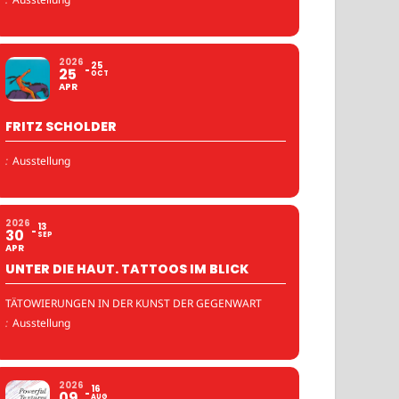
2026
25
25
OCT
APR
FRITZ SCHOLDER
:
Ausstellung
2026
13
30
SEP
APR
UNTER DIE HAUT. TATTOOS IM BLICK
TÄTOWIERUNGEN IN DER KUNST DER GEGENWART
:
Ausstellung
2026
16
09
AUG