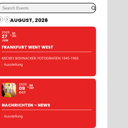
AUGUST, 2026
2025
01
27
JUL
JUN
FRANKFURT WENT WEST
MICKEY BOHNACKER: FOTOGRAFIEN 1945-1965
:
Ausstellung
2025
06
09
SEP
OCT
NACHRICHTEN – NEWS
:
Ausstellung