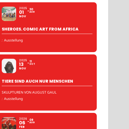
2025
30
01
AUG
NOV
SHEROES. COMIC ART FROM AFRICA
:
Ausstellung
2025
11
13
OCT
NOV
TIERE SIND AUCH NUR MENSCHEN
SKULPTUREN VON AUGUST GAUL
:
Ausstellung
2026
09
06
AUG
FEB