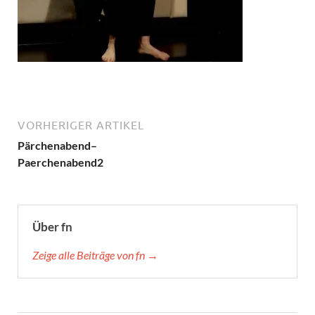
VORHERIGER ARTIKEL
Pärchenabend–
Paerchenabend2
Über fn
Zeige alle Beiträge von fn →