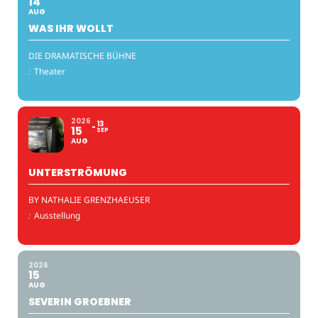
14
AUG
WAS IHR WOLLT
DIE DRAMATISCHE BÜHNE
:
Theater
2026
13
15
SEP
AUG
UNTERSTRÖMUNG
BY NATHALIE GRENZHAEUSER
:
Ausstellung
2026
15
AUG
SEVERIN GROEBNER