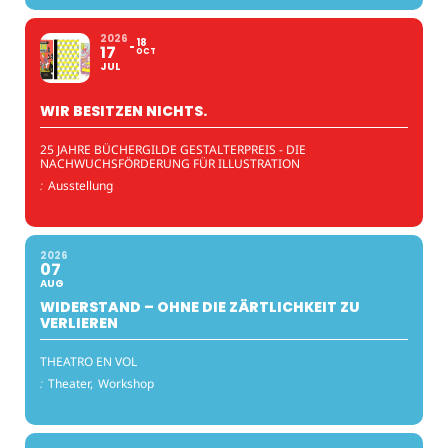
2026
18
17
OCT
JUL
WIR BESITZEN NICHTS.
25 JAHRE BÜCHERGILDE GESTALTERPREIS - DIE
NACHWUCHSFÖRDERUNG FÜR ILLUSTRATION
:
Ausstellung
2026
07
AUG
WIDERSTAND – OHNE DIE ZÄRTLICHKEIT ZU
VERLIEREN
THEATRO EN VOL
:
Theater,
Workshop