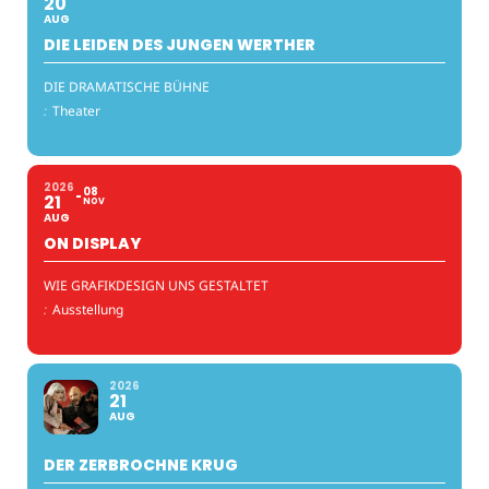
20
AUG
DIE LEIDEN DES JUNGEN WERTHER
DIE DRAMATISCHE BÜHNE
:
Theater
2026
08
21
NOV
AUG
ON DISPLAY
WIE GRAFIKDESIGN UNS GESTALTET
:
Ausstellung
2026
21
AUG
DER ZERBROCHNE KRUG