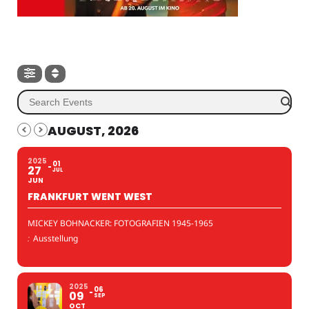
AUGUST, 2026
2025
01
27
JUL
JUN
FRANKFURT WENT WEST
MICKEY BOHNACKER: FOTOGRAFIEN 1945-1965
:
Ausstellung
2025
06
09
SEP
OCT