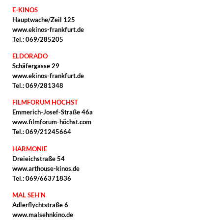
E-KINOS
Hauptwache/Zeil 125
www.ekinos-frankfurt.de
Tel.: 069/285205
ELDORADO
Schäfergasse 29
www.ekinos-frankfurt.de
Tel.: 069/281348
FILMFORUM HÖCHST
Emmerich-Josef-Straße 46a
www.filmforum-höchst.com
Tel.: 069/21245664
HARMONIE
Dreieichstraße 54
www.arthouse-kinos.de
Tel.: 069/66371836
MAL SEH'N
Adlerflychtstraße 6
www.malsehnkino.de