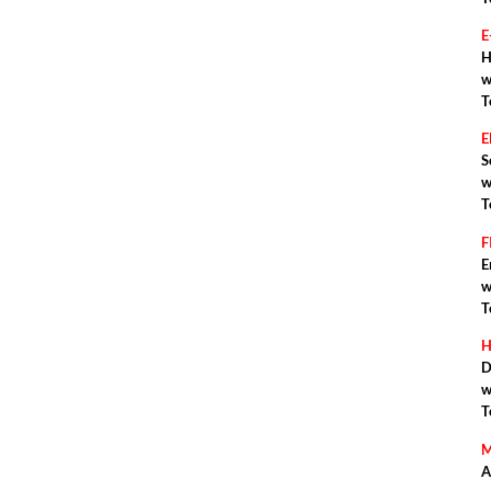
E
H
w
T
S
w
T
F
E
w
T
H
D
w
T
M
A