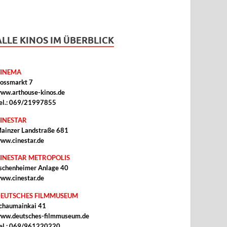
ALLE KINOS IM ÜBERBLICK
INEMA
ossmarkt 7
ww.arthouse-kinos.de
el.: 069/21997855
INESTAR
ainzer Landstraße 681
ww.cinestar.de
INESTAR METROPOLIS
schenheimer Anlage 40
ww.cinestar.de
EUTSCHES FILMMUSEUM
chaumainkai 41
ww.deutsches-filmmuseum.de
el.: 069/961220220