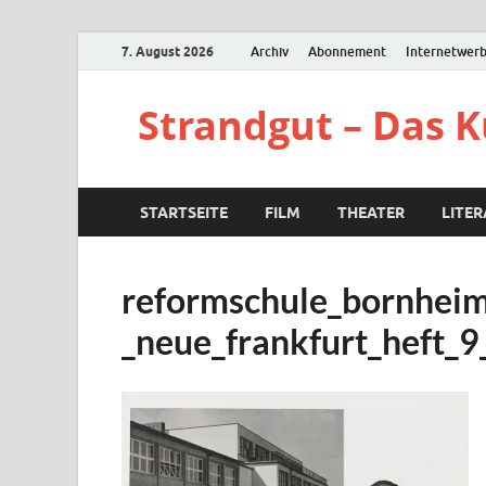
7. August 2026
Archiv
Abonnement
Internetwer
Strandgut – Das 
STARTSEITE
FILM
THEATER
LITE
reformschule_bornheim
_neue_frankfurt_heft_