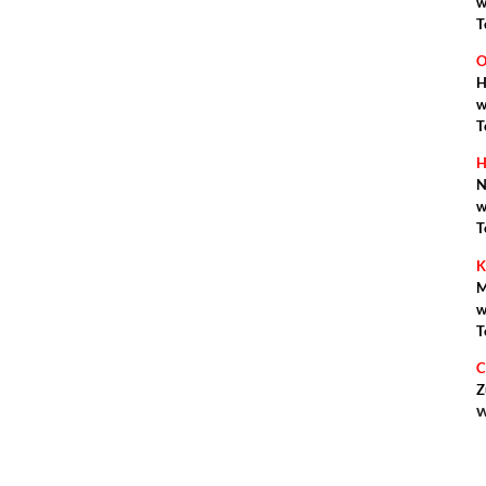
w
T
O
H
w
T
H
N
w
T
K
M
w
T
C
Z
w