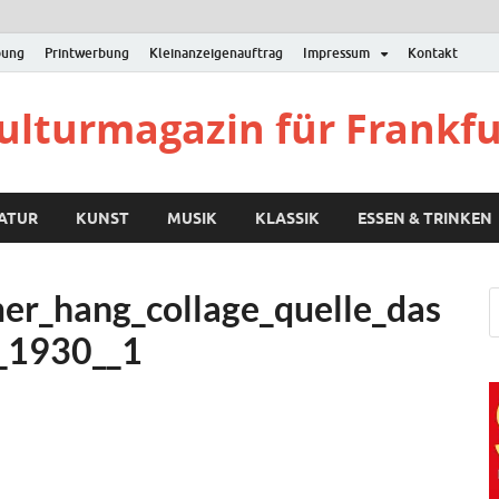
bung
Printwerbung
Kleinanzeigenauftrag
Impressum
Kontakt
Kulturmagazin für Frankf
RATUR
KUNST
MUSIK
KLASSIK
ESSEN & TRINKEN
er_hang_collage_quelle_das
9_1930__1