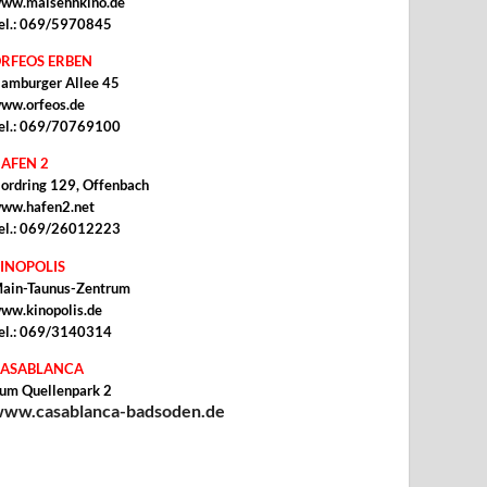
ww.malsehnkino.de
el.: 069/5970845
RFEOS ERBEN
amburger Allee 45
ww.orfeos.de
el.: 069/70769100
AFEN 2
ordring 129, Offenbach
ww.hafen2.net
el.: 069/26012223
INOPOLIS
ain-Taunus-Zentrum
ww.kinopolis.de
el.: 069/3140314
ASABLANCA
um Quellenpark 2
ww.casablanca-badsoden.de