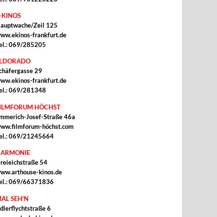
-KINOS
auptwache/Zeil 125
ww.ekinos-frankfurt.de
el.: 069/285205
ELDORADO
chäfergasse 29
ww.ekinos-frankfurt.de
el.: 069/281348
ILMFORUM HÖCHST
mmerich-Josef-Straße 46a
ww.filmforum-höchst.com
el.: 069/21245664
ARMONIE
reieichstraße 54
ww.arthouse-kinos.de
el.: 069/66371836
AL SEH'N
dlerflychtstraße 6