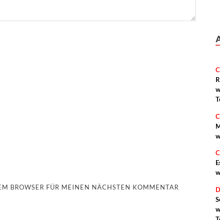
C
R
w
T
C
M
w
C
E
w
ESEM BROWSER FÜR MEINEN NÄCHSTEN KOMMENTAR
D
S
w
T