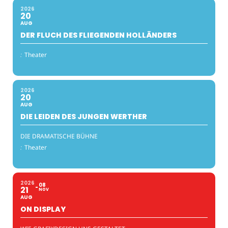
2026
20
AUG
DER FLUCH DES FLIEGENDEN HOLLÄNDERS
:
Theater
2026
20
AUG
DIE LEIDEN DES JUNGEN WERTHER
DIE DRAMATISCHE BÜHNE
:
Theater
2026
08
21
NOV
AUG
ON DISPLAY