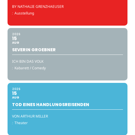
BY NATHALIE GRENZHAEUSER
:
Ausstellung
2026
15
AUG
SEVERIN GROEBNER
ICH BIN DAS VOLK
:
Kabarett / Comedy
2026
15
AUG
TOD EINES HANDLUNGSREISENDEN
VON ARTHUR MILLER
:
Theater