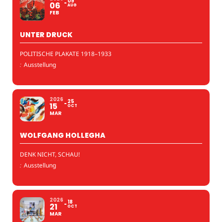
09
06
AUG
FEB
UNTER DRUCK
POLITISCHE PLAKATE 1918–1933
:
Ausstellung
2026
25
15
OCT
MAR
WOLFGANG HOLLEGHA
DENK NICHT, SCHAU!
:
Ausstellung
2026
18
21
OCT
MAR