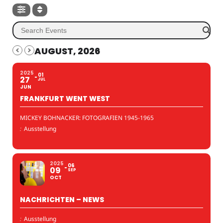
AUGUST, 2026
2025
01
27
JUL
JUN
FRANKFURT WENT WEST
MICKEY BOHNACKER: FOTOGRAFIEN 1945-1965
:
Ausstellung
2025
06
09
SEP
OCT
NACHRICHTEN – NEWS
:
Ausstellung