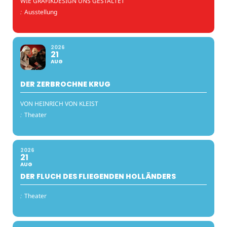
WIE GRAFIKDESIGN UNS GESTALTET
:
Ausstellung
2026
21
AUG
DER ZERBROCHNE KRUG
VON HEINRICH VON KLEIST
:
Theater
2026
21
AUG
DER FLUCH DES FLIEGENDEN HOLLÄNDERS
:
Theater