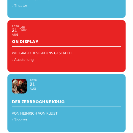
:
Theater
2026
08
21
NOV
AUG
ON DISPLAY
WIE GRAFIKDESIGN UNS GESTALTET
:
Ausstellung
2026
21
AUG
DER ZERBROCHNE KRUG
VON HEINRICH VON KLEIST
:
Theater