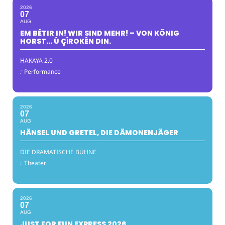
2026
07
AUG
EM BÊTIR IN! WIR SIND MEHR! – VON KÖNIG
HORST… Û ÇÎROKÊN DIN.
HAKAYA 2.0
:
Performance
2026
07
AUG
HÄNSEL UND GRETEL, DIE DÄMONENJÄGER
DIE DRAMATISCHE BÜHNE
:
Theater
2026
07
AUG
JUST FOR FUN EXPRESS 2026