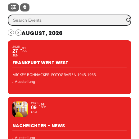
AUGUST, 2026
2025
01
27
JUL
JUN
FRANKFURT WENT WEST
MICKEY BOHNACKER: FOTOGRAFIEN 1945-1965
:
Ausstellung
2025
06
09
SEP
OCT
NACHRICHTEN – NEWS
:
Ausstellung