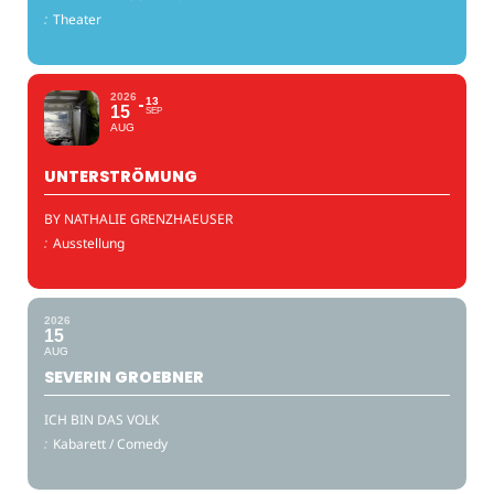
:
Theater
2026
13
15
SEP
AUG
UNTERSTRÖMUNG
BY NATHALIE GRENZHAEUSER
:
Ausstellung
2026
15
AUG
SEVERIN GROEBNER
ICH BIN DAS VOLK
:
Kabarett / Comedy