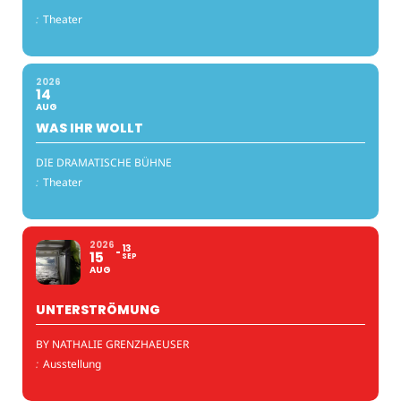
:
Theater
2026
14
AUG
WAS IHR WOLLT
DIE DRAMATISCHE BÜHNE
:
Theater
2026
13
15
SEP
AUG
UNTERSTRÖMUNG
BY NATHALIE GRENZHAEUSER
:
Ausstellung