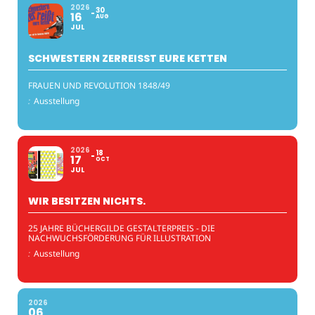
2026
30
16
AUG
JUL
SCHWESTERN ZERREISST EURE KETTEN
FRAUEN UND REVOLUTION 1848/49
:
Ausstellung
2026
18
17
OCT
JUL
WIR BESITZEN NICHTS.
25 JAHRE BÜCHERGILDE GESTALTERPREIS - DIE
NACHWUCHSFÖRDERUNG FÜR ILLUSTRATION
:
Ausstellung
2026
06