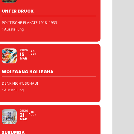
UNTER DRUCK
POLITISCHE PLAKATE 1918–1933
:
Ausstellung
2026
25
15
OCT
MAR
WOLFGANG HOLLEGHA
DENK NICHT, SCHAU!
:
Ausstellung
2026
18
21
OCT
MAR
SUBURBIA