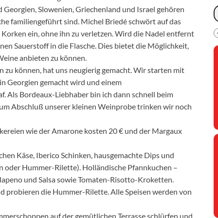
d Georgien, Slowenien, Griechenland und Israel gehören
he familiengeführt sind. Michel Briedé schwört auf das
Korken ein, ohne ihn zu verletzen. Wird die Nadel entfernt
en Sauerstoff in die Flasche. Dies bietet die Möglichkeit,
Weine anbieten zu können.
n zu können, hat uns neugierig gemacht. Wir starten mit
 in Georgien gemacht wird und einem
 Als Bordeaux-Liebhaber bin ich dann schnell beim
Zum Abschluß unserer kleinen Weinprobe trinken wir noch
eckereien wie der Amarone kosten 20 € und der Margaux
ischen Käse, Iberico Schinken, hausgemachte Dips und
n oder Hummer-Rilette). Holländische Pfannkuchen –
Jalapeno und Salsa sowie Tomaten-Risotto-Kroketten.
nd probieren die Hummer-Rilette. Alle Speisen werden von
mmerschoppen auf der gemütlichen Terrasse schlürfen und