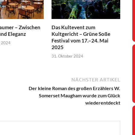
Laumer – Zwischen
Das Kultevent zum
und Eleganz
Kultgericht – Grüne Soße
Festival vom 17.–24. Mai
r 2024
2025
31. Oktober 2024
NÄCHSTER ARTIKEL
Der kleine Roman des großen Erzählers W.
Somerset Maugham wurde zum Glück
wiederentdeckt