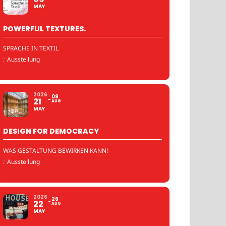
MAY
POWERFUL TEXTURES.
SPRACHE IN TEXTIL
:
Ausstellung
2026
09
21
AUG
MAY
DESIGN FOR DEMOCRACY
WAS GESTALTUNG BEWIRKEN KANN!
:
Ausstellung
2026
26
22
AUG
MAY