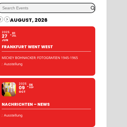
AUGUST, 2026
2025
01
27
JUL
JUN
FRANKFURT WENT WEST
MICKEY BOHNACKER: FOTOGRAFIEN 1945-1965
:
Ausstellung
2025
06
09
SEP
OCT
NACHRICHTEN – NEWS
:
Ausstellung