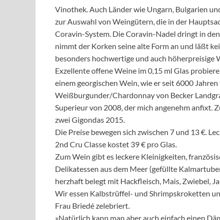
Vinothek. Auch Länder wie Ungarn, Bulgarien un
zur Auswahl von Weingütern, die in der Hauptsac
Coravin-System. Die Coravin-Nadel dringt in den 
nimmt der Korken seine alte Form an und läßt kein
besonders hochwertige und auch höherpreisige 
Exzellente offene Weine im 0,15 ml Glas probiere
einem georgischen Wein, wie er seit 6000 Jahren
Weißburgunder/Chardonnay von Becker Landgraf.
Superieur von 2008, der mich angenehm anfixt. 
zwei Gigondas 2015.
Die Preise bewegen sich zwischen 7 und 13 €. L
2nd Cru Classe kostet 39 € pro Glas.
Zum Wein gibt es leckere Kleinigkeiten, französ
Delikatessen aus dem Meer (gefüllte Kalmartube
herzhaft belegt mit Hackfleisch, Mais, Zwiebel, 
Wir essen Kalbstrüffel- und Shrimpskroketten u
Frau Briedé zelebriert.
»Natürlich kann man aber auch einfach einen Dä