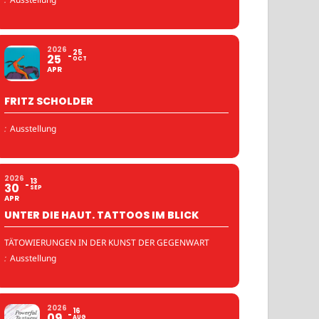
2026
25
25
OCT
APR
FRITZ SCHOLDER
:
Ausstellung
2026
13
30
SEP
APR
UNTER DIE HAUT. TATTOOS IM BLICK
TÄTOWIERUNGEN IN DER KUNST DER GEGENWART
:
Ausstellung
2026
16
09
AUG