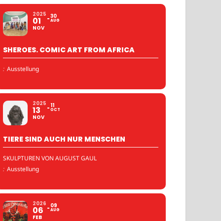
2025
30
01
AUG
NOV
SHEROES. COMIC ART FROM AFRICA
:
Ausstellung
2025
11
13
OCT
NOV
TIERE SIND AUCH NUR MENSCHEN
SKULPTUREN VON AUGUST GAUL
:
Ausstellung
2026
09
06
AUG
FEB