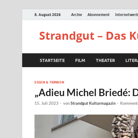
8. August 2026
Archiv
Abonnement
Internetwer
Strandgut – Das 
STARTSEITE
FILM
THEATER
LITE
ESSEN & TRINKEN
„Adieu Michel Briedé: D
15. Juli 2023
-
von
Strandgut Kulturmagazin
-
Kommenta