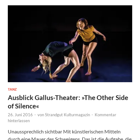
TANZ
Ausblick Gallus-Theater: »The Other Side
of Silence«
26. Juni 2016
-
von
Strandgut Kulturmagazin
-
Kommentar
hinterlassen
Unaussprechlich sichtbar Mit künstlerischen Mitteln
durch eine Mauer des Schweigens. Das ist die Aufgabe, die