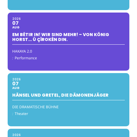
2026
07
AUG
EM BÊTIR IN! WIR SIND MEHR! – VON KÖNIG
HORST… Û ÇÎROKÊN DIN.
HAKAYA 2.0
:
Performance
2026
07
AUG
HÄNSEL UND GRETEL, DIE DÄMONENJÄGER
DIE DRAMATISCHE BÜHNE
:
Theater
2026