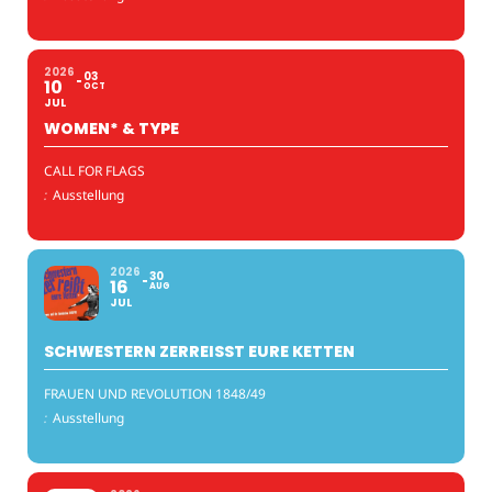
2026
03
10
OCT
JUL
WOMEN* & TYPE
CALL FOR FLAGS
:
Ausstellung
2026
30
16
AUG
JUL
SCHWESTERN ZERREISST EURE KETTEN
FRAUEN UND REVOLUTION 1848/49
:
Ausstellung