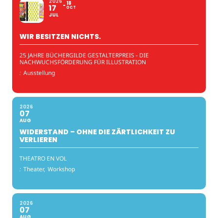
2026
18
17
OCT
JUL
WIR BESITZEN NICHTS.
25 JAHRE BÜCHERGILDE GESTALTERPREIS - DIE
NACHWUCHSFÖRDERUNG FÜR ILLUSTRATION
:
Ausstellung
2026
07
AUG
WIDERSTAND – OHNE DIE ZÄRTLICHKEIT ZU
VERLIEREN
THEATRO EN VOL
:
Theater,
Workshop
2026
07
AUG