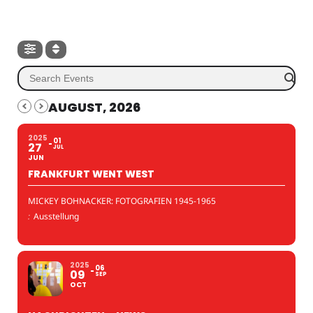
AUGUST, 2026
2025
01
27
JUL
JUN
FRANKFURT WENT WEST
MICKEY BOHNACKER: FOTOGRAFIEN 1945-1965
:
Ausstellung
2025
06
09
SEP
OCT