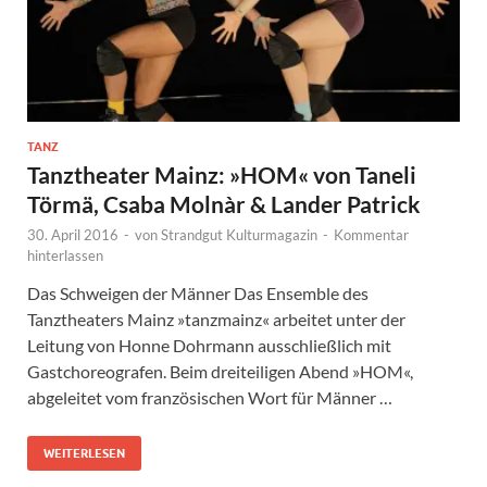
TANZ
Tanztheater Mainz: »HOM« von Taneli
Törmä, Csaba Molnàr & Lander Patrick
30. April 2016
-
von
Strandgut Kulturmagazin
-
Kommentar
hinterlassen
Das Schweigen der Männer Das Ensemble des
Tanztheaters Mainz »tanzmainz« arbeitet unter der
Leitung von Honne Dohrmann ausschließlich mit
Gastchoreografen. Beim dreiteiligen Abend »HOM«,
abgeleitet vom französischen Wort für Männer …
WEITERLESEN