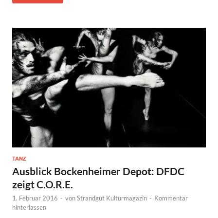
TANZ
Ausblick Bockenheimer Depot: DFDC
zeigt C.O.R.E.
1. Februar 2016
-
von
Strandgut Kulturmagazin
-
Kommentar
hinterlassen