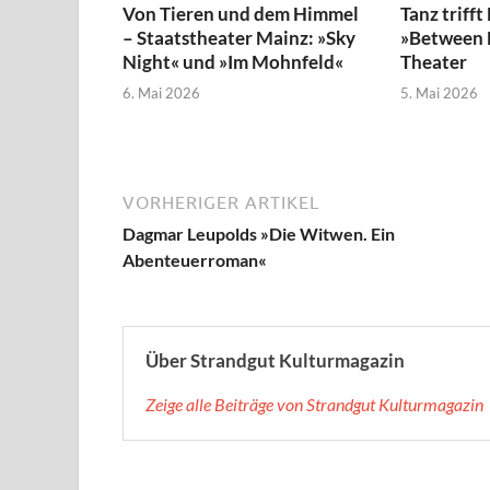
Von Tieren und dem Himmel
Tanz trifft
– Staatstheater Mainz: »Sky
»Between N
Night« und »Im Mohnfeld«
Theater
6. Mai 2026
5. Mai 2026
VORHERIGER ARTIKEL
Dagmar Leupolds »Die Witwen. Ein
Abenteuerroman«
Über Strandgut Kulturmagazin
Zeige alle Beiträge von Strandgut Kulturmagazin