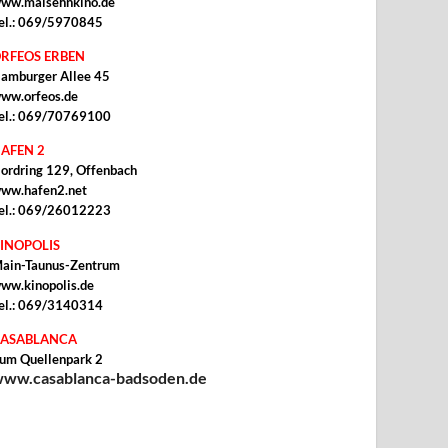
ww.malsehnkino.de
el.: 069/5970845
RFEOS ERBEN
amburger Allee 45
ww.orfeos.de
el.: 069/70769100
AFEN 2
ordring 129, Offenbach
ww.hafen2.net
el.: 069/26012223
INOPOLIS
ain-Taunus-Zentrum
ww.kinopolis.de
el.: 069/3140314
ASABLANCA
um Quellenpark 2
ww.casablanca-badsoden.de