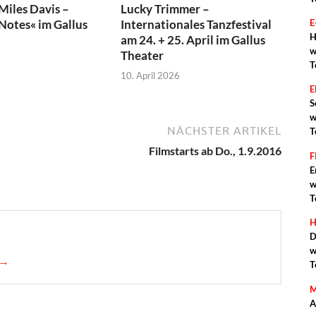
 Miles Davis –
Lucky Trimmer –
otes« im Gallus
Internationales Tanzfestival
E
H
am 24. + 25. April im Gallus
w
Theater
T
10. April 2026
S
w
NÄCHSTER ARTIKEL
T
Filmstarts ab Do., 1.9.2016
F
E
w
T
H
D
w
 →
T
M
A