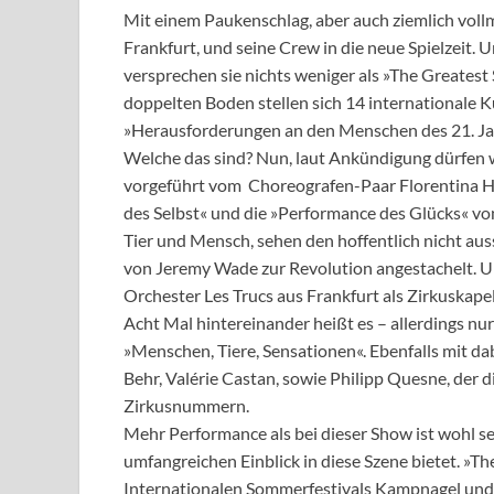
Mit einem Paukenschlag, aber auch ziemlich vol
Frankfurt, und seine Crew in die neue Spielzeit.
versprechen sie nichts weniger als »The Greates
doppelten Boden stellen sich 14 internationale 
»Herausforderungen an den Menschen des 21. Jah
Welche das sind? Nun, laut Ankündigung dürfen
vorgeführt vom Choreografen-Paar Florentina Ho
des Selbst« und die »Performance des Glücks« von
Tier und Mensch, sehen den hoffentlich nicht a
von Jeremy Wade zur Revolution angestachelt. U
Orchester Les Trucs aus Frankfurt als Zirkuskapel
Acht Mal hintereinander heißt es – allerdings nu
»Menschen, Tiere, Sensationen«. Ebenfalls mit d
Behr, Valérie Castan, sowie Philipp Quesne, der 
Zirkusnummern.
Mehr Performance als bei dieser Show ist wohl se
umfangreichen Einblick in diese Szene bietet. »T
Internationalen Sommerfestivals Kampnagel und