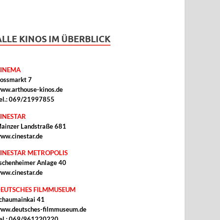
ALLE KINOS IM ÜBERBLICK
INEMA
ossmarkt 7
ww.arthouse-kinos.de
el.: 069/21997855
INESTAR
ainzer Landstraße 681
ww.cinestar.de
INESTAR METROPOLIS
schenheimer Anlage 40
ww.cinestar.de
EUTSCHES FILMMUSEUM
chaumainkai 41
ww.deutsches-filmmuseum.de
el.: 069/961220220