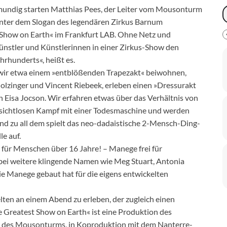
lmundig starten Matthias Pees, der Leiter vom Mousonturm
 Unter dem Slogan des legendären Zirkus Barnum
t Show on Earth« im Frankfurt LAB. Ohne Netz und
Künstler und Künstlerinnen in einer Zirkus-Show den
rhunderts«, heißt es.
 wir etwa einem »entblößenden Trapezakt« beiwohnen,
lzinger und Vincent Riebeek, erleben einen »Dressurakt
 Eisa Jocson. Wir erfahren etwas über das Verhältnis von
ussichtlosen Kampf mit einer Todesmaschine und werden
nd zu all dem spielt das neo-dadaistische 2-Mensch-Ding-
le auf.
r für Menschen über 16 Jahre! – Manege frei für
abei weitere klingende Namen wie Meg Stuart, Antonia
die Manege gebaut hat für die eigens entwickelten
lten an einem Abend zu erleben, der zugleich einen
he Greatest Show on Earth« ist eine Produktion des
 des Mousonturms, in Koproduktion mit dem Nanterre-