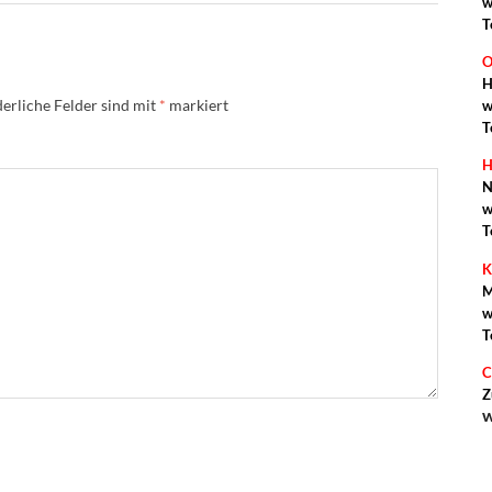
w
T
O
H
erliche Felder sind mit
*
markiert
w
T
H
N
w
T
K
M
w
T
C
Z
w