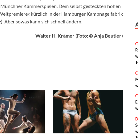
 Münchner Kammerspielen. Dem selbst gesteckten hohen
Weltpremiere« kürzlich in der Hamburger Kampnagelfabrik
). Aber sowas kann sich schnell ändern.
Walter H. Krämer (Foto: © Anja Beutler)
C
R
w
T
C
M
w
C
E
w
D
S
w
T