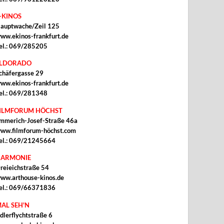
-KINOS
auptwache/Zeil 125
ww.ekinos-frankfurt.de
el.: 069/285205
ELDORADO
chäfergasse 29
ww.ekinos-frankfurt.de
el.: 069/281348
ILMFORUM HÖCHST
mmerich-Josef-Straße 46a
ww.filmforum-höchst.com
el.: 069/21245664
ARMONIE
reieichstraße 54
ww.arthouse-kinos.de
el.: 069/66371836
AL SEH'N
dlerflychtstraße 6