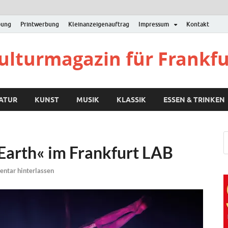
bung
Printwerbung
Kleinanzeigenauftrag
Impressum
Kontakt
Kulturmagazin für Frankf
RATUR
KUNST
MUSIK
KLASSIK
ESSEN & TRINKEN
Earth« im Frankfurt LAB
ntar hinterlassen