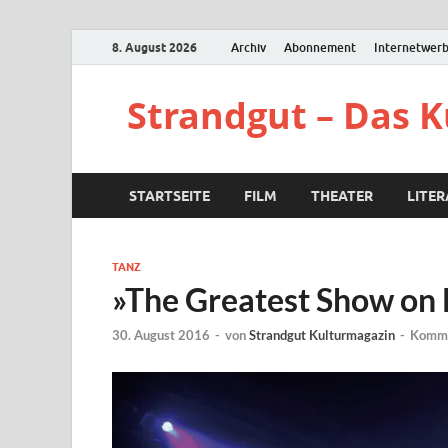
8. August 2026
Archiv
Abonnement
Internetwer
Strandgut – Das 
STARTSEITE
FILM
THEATER
LITE
TANZ
»The Greatest Show on 
30. August 2016
-
von
Strandgut Kulturmagazin
-
Komme