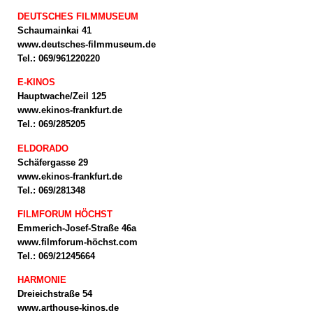
DEUTSCHES FILMMUSEUM
Schaumainkai 41
www.deutsches-filmmuseum.de
Tel.: 069/961220220
E-KINOS
Hauptwache/Zeil 125
www.ekinos-frankfurt.de
Tel.: 069/285205
ELDORADO
Schäfergasse 29
www.ekinos-frankfurt.de
Tel.: 069/281348
FILMFORUM HÖCHST
Emmerich-Josef-Straße 46a
www.filmforum-höchst.com
Tel.: 069/21245664
HARMONIE
Dreieichstraße 54
www.arthouse-kinos.de