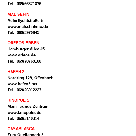
Tel.: 069/66371836
MAL SEH'N
Adlerflychtstraße 6
www.malsehnkino.de
Tel.: 069/5970845
ORFEOS ERBEN
Hamburger Allee 45
www.orfeos.de
Tel.: 069/70769100
HAFEN 2
Nordring 129, Offenbach
www.hafen2.net
Tel.: 069/26012223
KINOPOLIS
Main-Taunus-Zentrum
www.kinopolis.de
Tel.: 069/3140314
CASABLANCA
Zum Quellenpark 2