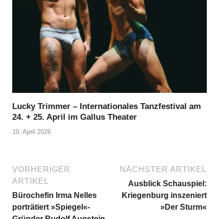
Lucky Trimmer – Internationales Tanzfestival am
24. + 25. April im Gallus Theater
10. April 2026
VORHERIGER
NÄCHSTER ARTIKEL
ARTIKEL
Ausblick Schauspiel:
Bürochefin Irma Nelles
Kriegenburg inszeniert
porträtiert »Spiegel«-
»Der Sturm«
Gründer Rudolf Augstein