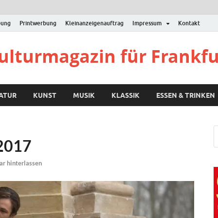
bung
Printwerbung
Kleinanzeigenauftrag
Impressum
Kontakt
Kulturmagazin für Frankf
RATUR
KUNST
MUSIK
KLASSIK
ESSEN & TRINKEN
.2017
r hinterlassen