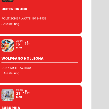
UNTER DRUCK
POLITISCHE PLAKATE 1918–1933
:
Ausstellung
2026
25
15
OCT
MAR
WOLFGANG HOLLEGHA
DENK NICHT, SCHAU!
:
Ausstellung
2026
18
21
OCT
MAR
SUBURBIA