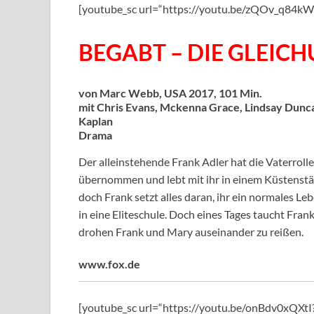
[youtube_sc url=“https://youtu.be/zQOv_q84
BEGABT – DIE GLEICH
von Marc Webb, USA 2017, 101 Min.
mit Chris Evans, Mckenna Grace, Lindsay Dunca
Kaplan
Drama
Der alleinstehende Frank Adler hat die Vaterroll
übernommen und lebt mit ihr in einem Küstenstä
doch Frank setzt alles daran, ihr ein normales L
in eine Eliteschule. Doch eines Tages taucht Fran
drohen Frank und Mary auseinander zu reißen.
www.fox.de
[youtube_sc url=“https://youtu.be/onBdv0xQX