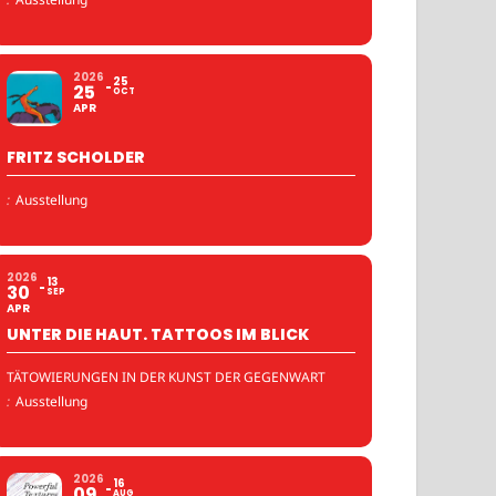
2026
25
25
OCT
APR
FRITZ SCHOLDER
:
Ausstellung
2026
13
30
SEP
APR
UNTER DIE HAUT. TATTOOS IM BLICK
TÄTOWIERUNGEN IN DER KUNST DER GEGENWART
:
Ausstellung
2026
16
09
AUG