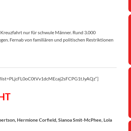
Kreuzfahrt nur für schwule Männer. Rund 3.000
gen. Fernab von familiären und politischen Restriktionen
zo?list=PLjcFL0oC0tVv1dcMEcaj2sFCPG1tJyAQz“]
HT
lbertson, Hermione Corfield, Sianoa Smit-McPhee, Lola