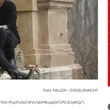
Foto: FALLEN – ENGELSNACHT
T4?list=PLjcFL0oC0tVv1dcMEcaj2sFCPG1tJyAQz“]