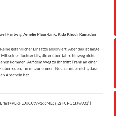
xel Hartwig, Amelie Plaas-Link, Kida Khodr Ramadan
 Reihe gefährlicher Einsätze absolviert. Aber das ist lange
Mit seiner Tochter Lily, die er über Jahre hinweg nicht
sehen kommen. Auf dem Weg zu ihr trifft Frank an einer
k überreden, ihn mitzunehmen. Noch ahnt er nicht, dass
 den Anschein hat …
FxE?list=PLjcFL0oC0tVv1dcMEcaj2sFCPG1tJyAQz“]