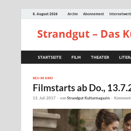
8. August 2026
Archiv
Abonnement
Internetwer
Strandgut – Das 
STARTSEITE
FILM
THEATER
LITE
NEU IM KINO
Filmstarts ab Do., 13.7
13. Juli 2017
-
von
Strandgut Kulturmagazin
-
Kommenta