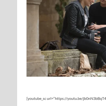
[youtube_sc url=“https://youtu.be/jb0nN3bBq