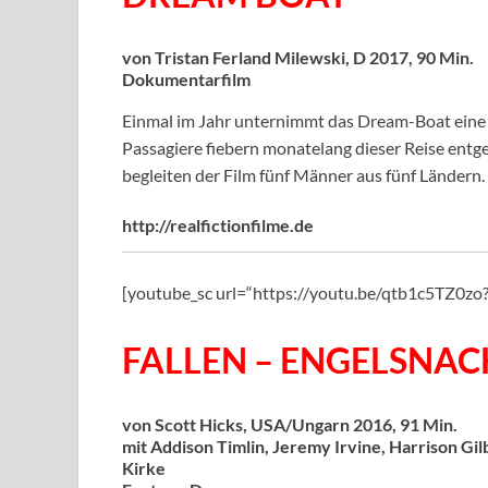
von Tristan Ferland Milewski, D 2017, 90 Min.
Dokumentarfilm
Einmal im Jahr unternimmt das Dream-Boat eine 
Passagiere fiebern monatelang dieser Reise entge
begleiten der Film fünf Männer aus fünf Ländern.
http://realfictionfilme.de
[youtube_sc url=“https://youtu.be/qtb1c5TZ0
FALLEN – ENGELSNAC
von Scott Hicks, USA/Ungarn 2016, 91 Min.
mit Addison Timlin, Jeremy Irvine, Harrison Gi
Kirke