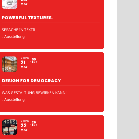
MAY
POWERFUL TEXTURES.
SPRACHE IN TEXTIL
:
Ausstellung
2026
09
21
AUG
MAY
DESIGN FOR DEMOCRACY
WAS GESTALTUNG BEWIRKEN KANN!
:
Ausstellung
2026
26
22
AUG
MAY