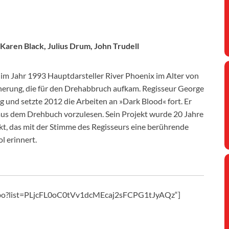
 Karen Black, Julius Drum, John Trudell
 im Jahr 1993 Hauptdarsteller River Phoenix im Alter von
icherung, die für den Drehabbruch aufkam. Regisseur George
g und setzte 2012 die Arbeiten an »Dark Blood« fort. Er
aus dem Drehbuch vorzulesen. Sein Projekt wurde 20 Jahre
kt, das mit der Stimme des Regisseurs eine berührende
l erinnert.
Xbo?list=PLjcFL0oC0tVv1dcMEcaj2sFCPG1tJyAQz“]