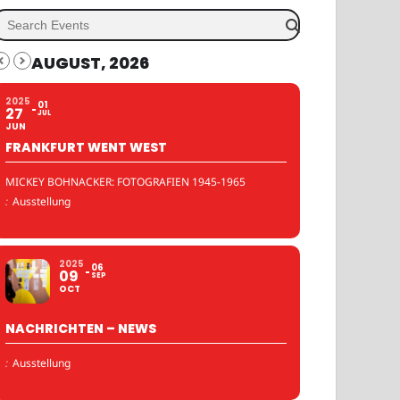
AUGUST, 2026
2025
01
27
JUL
JUN
FRANKFURT WENT WEST
MICKEY BOHNACKER: FOTOGRAFIEN 1945-1965
:
Ausstellung
2025
06
09
SEP
OCT
NACHRICHTEN – NEWS
:
Ausstellung