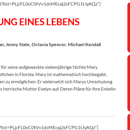
kWI?list=PLjcFL0oC0tVv1dcMEcaj2sFCPG1tJyAQz“]
UNG EINES LEBENS
n, Jenny Slate, Octavia Spencer, Michael Kendall
e für seine aufgeweckte siebenjährige Nichte Mary
dtchen in Florida. Mary ist mathematisch hochbegabt,
eben zu ermöglichen. Er widersetzt sich Marys Umschulung
ks herrische Mutter Evelyn auf. Deren Pläne für ihre Enkelin
tI?list=PLjcFL0oC0tVv1dcMEcaj2sFCPG1tJyAQz“]