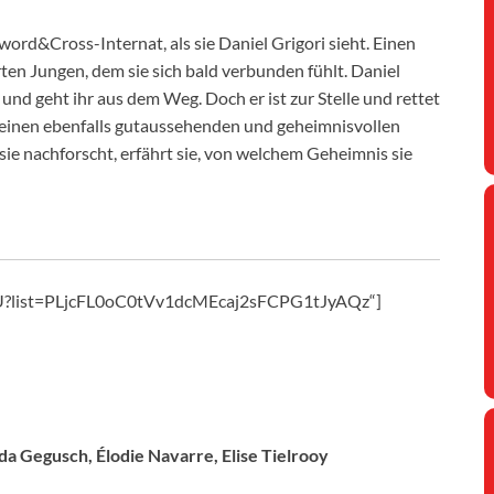
word&Cross-Internat, als sie Daniel Grigori sieht. Einen
rten Jungen, dem sie sich bald verbunden fühlt. Daniel
und geht ihr aus dem Weg. Doch er ist zur Stelle und rettet
m, einen ebenfalls gutaussehenden und geheimnisvollen
s sie nachforscht, erfährt sie, von welchem Geheimnis sie
usU?list=PLjcFL0oC0tVv1dcMEcaj2sFCPG1tJyAQz“]
da Gegusch, Élodie Navarre, Elise Tielrooy