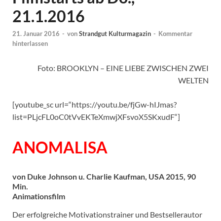
21.1.2016
21. Januar 2016
-
von
Strandgut Kulturmagazin
-
Kommentar
hinterlassen
Foto: BROOKLYN – EINE LIEBE ZWISCHEN ZWEI
WELTEN
[youtube_sc url=“https://youtu.be/fjGw-hIJmas?
list=PLjcFL0oC0tVvEKTeXmwjXFsvoX5SKxudF“]
ANOMALISA
von Duke Johnson u. Charlie Kaufman, USA 2015, 90
Min.
Animationsfilm
Der erfolgreiche Motivationstrainer und Bestsellerautor