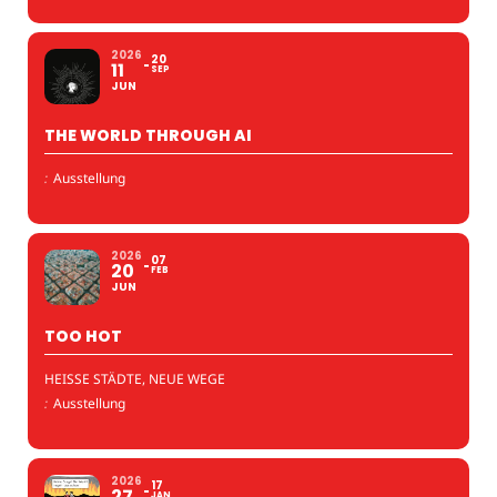
2026
20
11
SEP
JUN
THE WORLD THROUGH AI
:
Ausstellung
2026
07
20
FEB
JUN
TOO HOT
HEISSE STÄDTE, NEUE WEGE
:
Ausstellung
2026
17
27
JAN