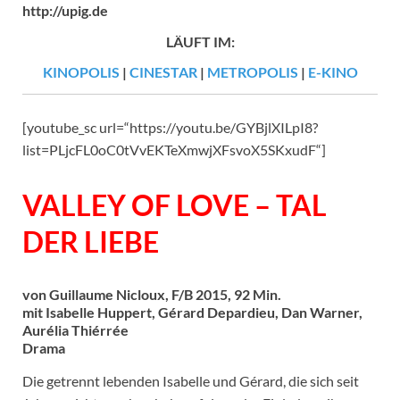
http://upig.de
LÄUFT IM:
KINOPOLIS
|
CINESTAR
|
METROPOLIS
|
E-KINO
[youtube_sc url=“https://youtu.be/GYBjlXILpI8?
list=PLjcFL0oC0tVvEKTeXmwjXFsvoX5SKxudF“]
VALLEY OF LOVE – TAL
DER LIEBE
von Guillaume Nicloux, F/B 2015, 92 Min.
mit Isabelle Huppert, Gérard Depardieu, Dan Warner,
Aurélia Thiérrée
Drama
Die getrennt lebenden Isabelle und Gérard, die sich seit