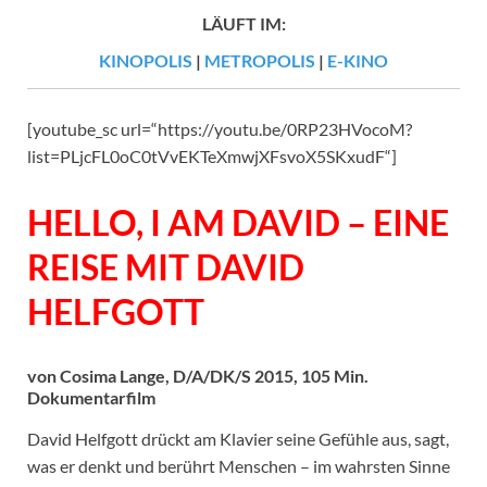
LÄUFT IM:
KINOPOLIS
|
METROPOLIS
|
E-KINO
[youtube_sc url=“https://youtu.be/0RP23HVocoM?
list=PLjcFL0oC0tVvEKTeXmwjXFsvoX5SKxudF“]
HELLO, I AM DAVID – EINE
REISE MIT DAVID
HELFGOTT
von Cosima Lange, D/A/DK/S 2015, 105 Min.
Dokumentarfilm
David Helfgott drückt am Klavier seine Gefühle aus, sagt,
was er denkt und berührt Menschen – im wahrsten Sinne