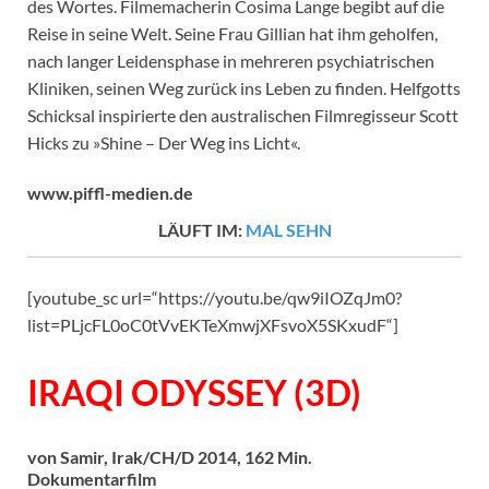
des Wortes. Filmemacherin Cosima Lange begibt auf die
Reise in seine Welt. Seine Frau Gillian hat ihm geholfen,
nach langer Leidensphase in mehreren psychiatrischen
Kliniken, seinen Weg zurück ins Leben zu finden. Helfgotts
Schicksal inspirierte den australischen Filmregisseur Scott
Hicks zu »Shine – Der Weg ins Licht«.
www.piffl-medien.de
LÄUFT IM:
MAL SEHN
[youtube_sc url=“https://youtu.be/qw9iIOZqJm0?
list=PLjcFL0oC0tVvEKTeXmwjXFsvoX5SKxudF“]
IRAQI ODYSSEY (3D)
von Samir, Irak/CH/D 2014, 162 Min.
Dokumentarfilm