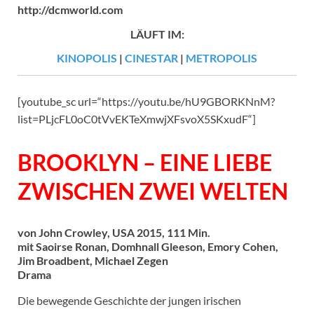
http://dcmworld.com
LÄUFT IM:
KINOPOLIS
|
CINESTAR
|
METROPOLIS
[youtube_sc url=“https://youtu.be/hU9GBORKNnM?
list=PLjcFL0oC0tVvEKTeXmwjXFsvoX5SKxudF“]
BROOKLYN – EINE LIEBE
ZWISCHEN ZWEI WELTEN
von John Crowley, USA 2015, 111 Min.
mit Saoirse Ronan, Domhnall Gleeson, Emory Cohen,
Jim Broadbent, Michael Zegen
Drama
Die bewegende Geschichte der jungen irischen