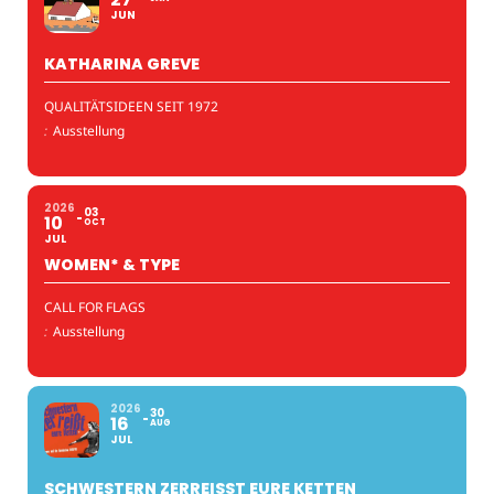
JUN
KATHARINA GREVE
QUALITÄTSIDEEN SEIT 1972
:
Ausstellung
2026
03
10
OCT
JUL
WOMEN* & TYPE
CALL FOR FLAGS
:
Ausstellung
2026
30
16
AUG
JUL
SCHWESTERN ZERREISST EURE KETTEN