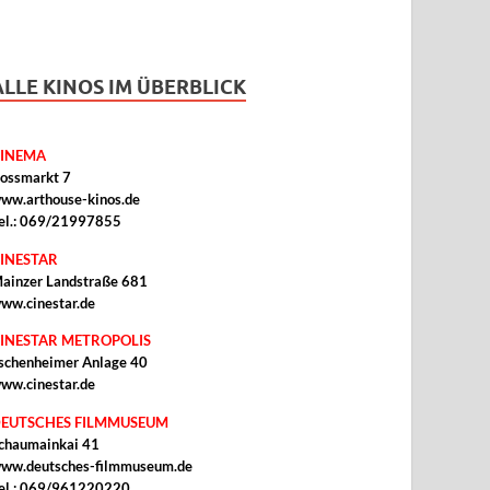
ALLE KINOS IM ÜBERBLICK
INEMA
ossmarkt 7
ww.arthouse-kinos.de
el.: 069/21997855
INESTAR
ainzer Landstraße 681
ww.cinestar.de
INESTAR METROPOLIS
schenheimer Anlage 40
ww.cinestar.de
EUTSCHES FILMMUSEUM
chaumainkai 41
ww.deutsches-filmmuseum.de
el.: 069/961220220