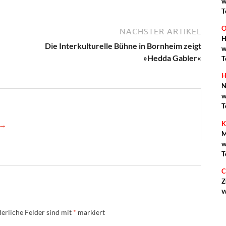
w
T
O
NÄCHSTER ARTIKEL
H
Die Interkulturelle Bühne in Bornheim zeigt
w
»Hedda Gabler«
T
H
N
w
T
K
 →
M
w
T
C
Z
w
erliche Felder sind mit
*
markiert