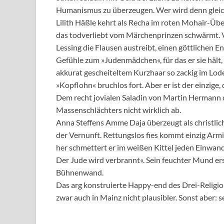
Humanismus zu überzeugen. Wer wird denn gleich
Lilith Häßle kehrt als Recha im roten Mohair-Üb
das todverliebt vom Märchenprinzen schwärmt. Ve
Lessing die Flausen austreibt, einen göttlichen En
Gefühle zum »Judenmädchen«, für das er sie hält,
akkurat gescheiteltem Kurzhaar so zackig im Lode
»Kopflohn« bruchlos fort. Aber er ist der einzige
Dem recht jovialen Saladin von Martin Hermann
Massenschlächters nicht wirklich ab.
Anna Steffens Amme Daja überzeugt als christlich
der Vernunft. Rettungslos fies kommt einzig Armi
her schmettert er im weißen Kittel jeden Einwand 
Der Jude wird verbrannt«. Sein feuchter Mund ersc
Bühnenwand.
Das arg konstruierte Happy-end des Drei-Religione
zwar auch in Mainz nicht plausibler. Sonst aber: 