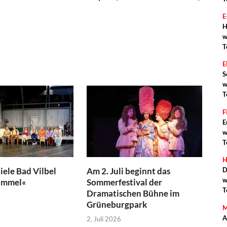
E
H
w
T
S
w
T
F
E
w
T
H
iele Bad Vilbel
Am 2. Juli beginnt das
D
w
immel«
Sommerfestival der
T
Dramatischen Bühne im
Grüneburgpark
M
A
2. Juli 2026