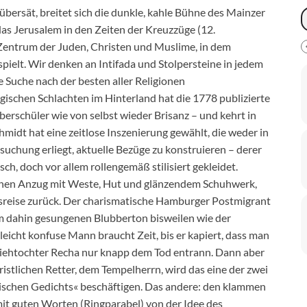
bersät, breitet sich die dunkle, kahle Bühne des Mainzer
 das Jerusalem in den Zeiten der Kreuzzüge (12.
ge Zentrum der Juden, Christen und Muslime, in dem
ielt. Wir denken an Intifada und Stolpersteine in jedem
die Suche nach der besten aller Religionen
ischen Schlachten im Hinterland hat die 1778 publizierte
erschüler wie von selbst wieder Brisanz – und kehrt in
chmidt hat eine zeitlose Inszenierung gewählt, die weder in
suchung erliegt, aktuelle Bezüge zu konstruieren – derer
ch, doch vor allem rollengemäß stilisiert gekleidet.
enen Anzug mit Weste, Hut und glänzendem Schuhwerk,
sreise zurück. Der charismatische Hamburger Postmigrant
em dahin gesungenen Blubberton bisweilen wie der
eicht konfuse Mann braucht Zeit, bis er kapiert, dass man
Ziehtochter Recha nur knapp dem Tod entrann. Dann aber
ristlichen Retter, dem Tempelherrn, wird das eine der zwei
tischen Gedichts« beschäftigen. Das andere: den klammen
mit guten Worten (Ringparabel) von der Idee des