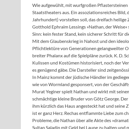
Wie aufgewühlt, mit wurfgroßen Pflastersteinen ü
Staatstheaters aus. Ein assoziationsreiches Bild,
Jahrhundert) vorstellen soll, das dreifach heili
Gotthold Ephraim Lessings »Nathan, der Weise« sp
Sinn: kein fester Stand, kein sicherer Schritt für 
Mit dem Glaubenskrieg in Nahost und den ideolog
Pflichtlektüre von Generationen gelangweilter Ob
breiter Phalanx auf die Spielpläne zurück. K. D. S
Kulissen und Kostümen historisiert, noch der Ver
es genügend gäbe. Die Darsteller sind zeitgenössis
In Mainz kommt der jüdische Händler im gedieg
wie von Wormland gesponsert, von der Geschäft
Murat Yeginer spielt Nathan und wirkt mit sein
schmächtige kleine Bruder von Götz George. Der l
ihm kürzlich das Haus angesteckt hat und seine 
ist er ganz Herz. Rechas entflammte Liebe zum ch
Probleme, die Nathan über alle Akte des »drama
Sultan Saladin mit Geld bei Laune zu halten und 