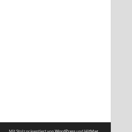
Mit Stolz präsentiert von
WordPress
und
HitMag
.