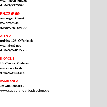
ww.malsehnkino.de
el.: 069/5970845
RFEOS ERBEN
amburger Allee 45
ww.orfeos.de
el.: 069/70769100
AFEN 2
ordring 129, Offenbach
ww.hafen2.net
el.: 069/26012223
INOPOLIS
ain-Taunus-Zentrum
ww.kinopolis.de
el.: 069/3140314
ASABLANCA
um Quellenpark 2
ww.casablanca-badsoden.de