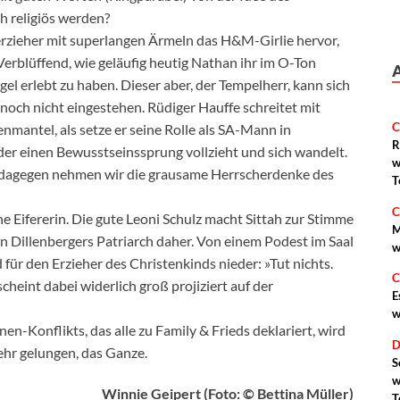
 religiös werden?
erzieher mit superlangen Ärmeln das H&M-Girlie hervor,
rblüffend, wie geläufig heutig Nathan ihr im O-Ton
gel erlebt zu haben. Dieser aber, der Tempelherr, kann sich
 noch nicht eingestehen. Rüdiger Hauffe schreitet mit
C
nmantel, als setze er seine Rolle als SA-Mann in
R
, der einen Bewusstseinssprung vollzieht und sich wandelt.
w
 dagegen nehmen wir die grausame Herrscherdenke des
T
C
e Eifererin. Die gute Leoni Schulz macht Sittah zur Stimme
M
n Dillenbergers Patriarch daher. Von einem Podest im Saal
w
für den Erzieher des Christenkinds nieder: »Tut nichts.
C
heint dabei widerlich groß projiziert auf der
E
w
n-Konflikts, das alle zu Family & Frieds deklariert, wird
D
sehr gelungen, das Ganze.
S
w
Winnie Geipert (Foto: © Bettina Müller)
T