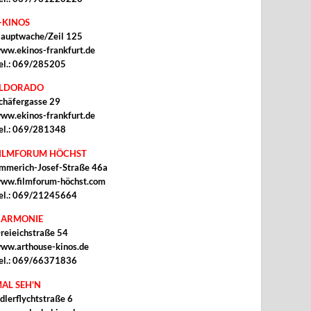
-KINOS
auptwache/Zeil 125
ww.ekinos-frankfurt.de
el.: 069/285205
ELDORADO
chäfergasse 29
ww.ekinos-frankfurt.de
el.: 069/281348
ILMFORUM HÖCHST
mmerich-Josef-Straße 46a
ww.filmforum-höchst.com
el.: 069/21245664
ARMONIE
reieichstraße 54
ww.arthouse-kinos.de
el.: 069/66371836
AL SEH'N
dlerflychtstraße 6