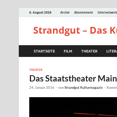
6. August 2026
Archiv
Abonnement
Internetwer
Strandgut – Das 
STARTSEITE
FILM
THEATER
LITE
THEATER
Das Staatstheater Main
24. Januar 2016
-
von
Strandgut Kulturmagazin
-
Kommen