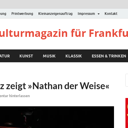
bung
Printwerbung
Kleinanzeigenauftrag
Impressum
Kontakt
Kulturmagazin für Frankf
RATUR
KUNST
MUSIK
KLASSIK
ESSEN & TRINKEN
z zeigt »Nathan der Weise«
tar hinterlassen