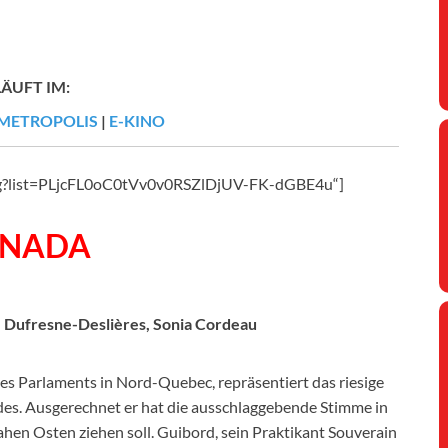
LÄUFT IM:
METROPOLIS
|
E-KINO
fwg?list=PLjcFL0oC0tVv0v0RSZlDjUV-FK-dGBE4u“]
ANADA
 Dufresne-Deslières, Sonia Cordeau
s Parlaments in Nord-Quebec, repräsentiert das riesige
. Ausgerechnet er hat die ausschlaggebende Stimme in
hen Osten ziehen soll. Guibord, sein Praktikant Souverain