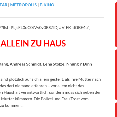
TAR
|
METROPOLIS
|
E-KINO
NgY?list=PLjcFL0oC0tVv0v0RSZlDjUV-FK-dGBE4u“]
ALLEIN ZU HAUS
 Dang, Andreas Schmidt, Lena Stolze, Nhung Y Ðinh
ind plötzlich auf sich allein gestellt, als ihre Mutter nach
as darf niemand erfahren – vor allem nicht das
 den Haushalt verantwortlich, sondern muss sich neben der
r Mutter kümmern. Die Polizei und Frau Trost vom
s zu kommen …