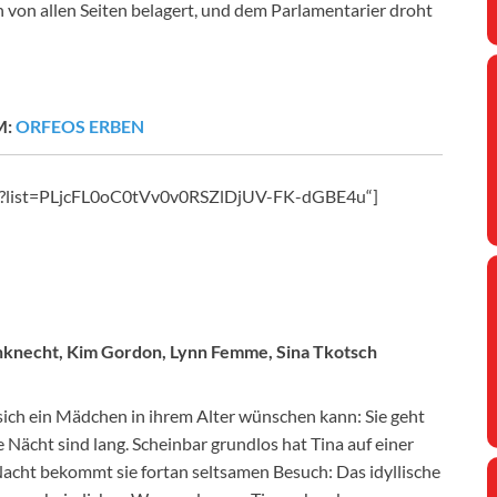
 von allen Seiten belagert, und dem Parlamentarier droht
M:
ORFEOS ERBEN
0I?list=PLjcFL0oC0tVv0v0RSZlDjUV-FK-dGBE4u“]
knecht, Kim Gordon, Lynn Femme, Sina Tkotsch
 sich ein Mädchen in ihrem Alter wünschen kann: Sie geht
e Nächt sind lang. Scheinbar grundlos hat Tina auf einer
acht bekommt sie fortan seltsamen Besuch: Das idyllische