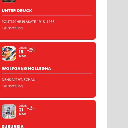
UNTER DRUCK
POLITISCHE PLAKATE 1918–1933
:
Ausstellung
2026
25
15
OCT
MAR
WOLFGANG HOLLEGHA
DENK NICHT, SCHAU!
:
Ausstellung
2026
18
21
OCT
MAR
SUBURBIA