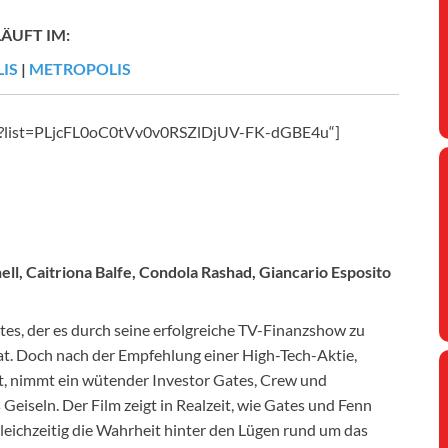
LÄUFT IM:
IS
|
METROPOLIS
2A?list=PLjcFL0oC0tVv0v0RSZlDjUV-FK-dGBE4u“]
ll, Caitriona Balfe, Condola Rashad, Giancario Esposito
es, der es durch seine erfolgreiche TV-Finanzshow zu
at. Doch nach der Empfehlung einer High-Tech-Aktie,
t, nimmt ein wütender Investor Gates, Crew und
Geiseln. Der Film zeigt in Realzeit, wie Gates und Fenn
leichzeitig die Wahrheit hinter den Lügen rund um das