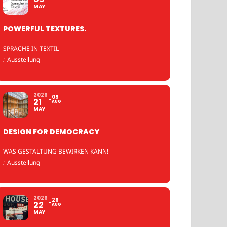
MAY
POWERFUL TEXTURES.
SPRACHE IN TEXTIL
:
Ausstellung
2026
09
21
AUG
MAY
DESIGN FOR DEMOCRACY
WAS GESTALTUNG BEWIRKEN KANN!
:
Ausstellung
2026
26
22
AUG
MAY