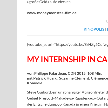
»große Geld« aufzudecken.
www.moneymonster-film.de
KINOPOLIS
|
[youtube_sc url=“https://youtu.be/SzHZg6Cu
MY INTERNSHIP IN C
von Philippe Falardeau, CDN 2015, 108 Min.
mit Patrick Huard, Suzanne Clément, Clémence
Komödie
Steve Guibord, ein unabhängiger Abgeordneter de
Gebiet Prescott-Makadewà-Rapides-aux-Outardes
der Entscheidung, ob Kanada in einen Krieg im Na