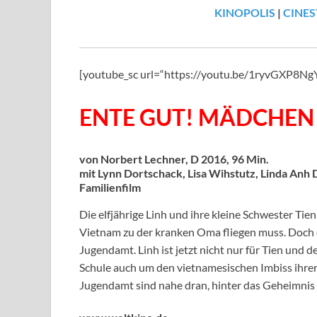
KINOPOLIS
|
CINES
[youtube_sc url=“https://youtu.be/1ryvGXP8
ENTE GUT! MÄDCHEN 
von Norbert Lechner, D 2016, 96 Min.
mit Lynn Dortschack, Lisa Wihstutz, Linda Anh
Familienfilm
Die elfjährige Linh und ihre kleine Schwester Tien s
Vietnam zu der kranken Oma fliegen muss. Doch d
Jugendamt. Linh ist jetzt nicht nur für Tien und
Schule auch um den vietnamesischen Imbiss ihre
Jugendamt sind nahe dran, hinter das Geheimni