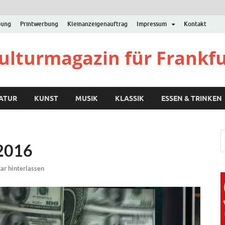
bung
Printwerbung
Kleinanzeigenauftrag
Impressum
Kontakt
Kulturmagazin für Frankf
RATUR
KUNST
MUSIK
KLASSIK
ESSEN & TRINKEN
.2016
r hinterlassen