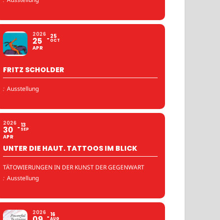
2026
25
25
OCT
APR
FRITZ SCHOLDER
:
Ausstellung
2026
13
30
SEP
APR
UNTER DIE HAUT. TATTOOS IM BLICK
TÄTOWIERUNGEN IN DER KUNST DER GEGENWART
:
Ausstellung
2026
16
09
AUG