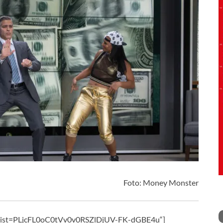
Foto: Money Monster
i8?list=PLjcFL0oC0tVv0v0RSZlDjUV-FK-dGBE4u“]