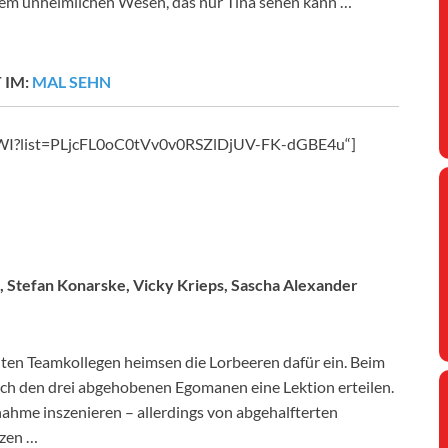
em unheimlichen Wesen, das nur Tina sehen kann …
 IM:
MAL SEHN
DWI?list=PLjcFL0oC0tVv0v0RSZlDjUV-FK-dGBE4u“]
u, Stefan Konarske, Vicky Krieps, Sascha Alexander
nten Teamkollegen heimsen die Lorbeeren dafür ein. Beim
h den drei abgehobenen Egomanen eine Lektion erteilen.
ahme inszenieren – allerdings von abgehalfterten
tzen …