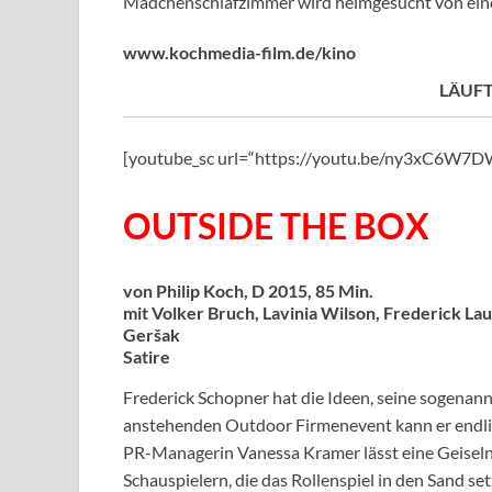
Mädchenschlafzimmer wird heimgesucht von ein
www.kochmedia-film.de/kino
LÄUFT
[youtube_sc url=“https://youtu.be/ny3xC6W7
OUTSIDE THE BOX
von Philip Koch, D 2015, 85 Min.
mit Volker Bruch, Lavinia Wilson, Frederick La
Geršak
Satire
Frederick Schopner hat die Ideen, seine sogenan
anstehenden Outdoor Firmenevent kann er endlic
PR-Managerin Vanessa Kramer lässt eine Geiseln
Schauspielern, die das Rollenspiel in den Sand se