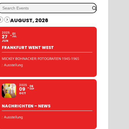
AUGUST, 2026
2025
01
27
JUL
JUN
FRANKFURT WENT WEST
MICKEY BOHNACKER: FOTOGRAFIEN 1945-1965
:
Ausstellung
2025
06
09
SEP
OCT
NACHRICHTEN – NEWS
:
Ausstellung