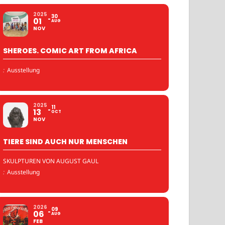
2025
30
01
AUG
NOV
SHEROES. COMIC ART FROM AFRICA
:
Ausstellung
2025
11
13
OCT
NOV
TIERE SIND AUCH NUR MENSCHEN
SKULPTUREN VON AUGUST GAUL
:
Ausstellung
2026
09
06
AUG
FEB