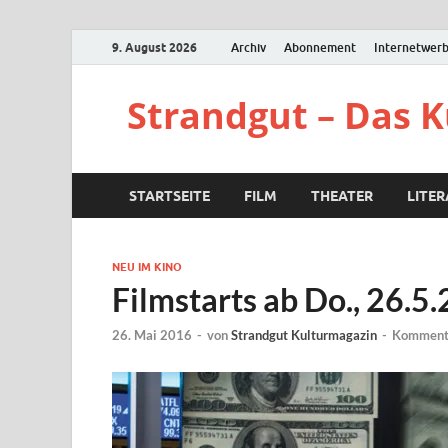
9. August 2026
Archiv
Abonnement
Internetwer
Strandgut – Das 
STARTSEITE
FILM
THEATER
LITE
NEU IM KINO
Filmstarts ab Do., 26.5
26. Mai 2016
-
von
Strandgut Kulturmagazin
-
Kommenta