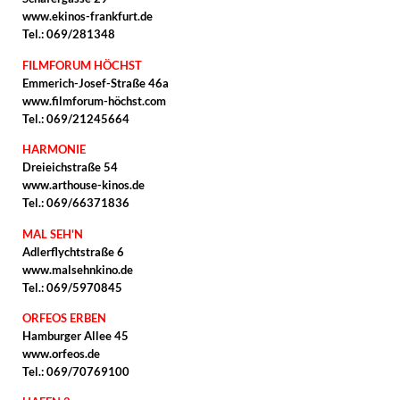
www.ekinos-frankfurt.de
Tel.: 069/281348
FILMFORUM HÖCHST
Emmerich-Josef-Straße 46a
www.filmforum-höchst.com
Tel.: 069/21245664
HARMONIE
Dreieichstraße 54
www.arthouse-kinos.de
Tel.: 069/66371836
MAL SEH'N
Adlerflychtstraße 6
www.malsehnkino.de
Tel.: 069/5970845
ORFEOS ERBEN
Hamburger Allee 45
www.orfeos.de
Tel.: 069/70769100