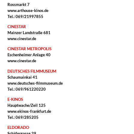
Rossmarkt 7
www.arthouse-kinos.de
Tel.: 069/21997855
CINESTAR
Mainzer Landstraße 681
www.cinestar.de
CINESTAR METROPOLIS
Eschenheimer Anlage 40
www.cinestar.de
DEUTSCHES FILMMUSEUM
Schaumainkai 41
www.deutsches-filmmuseum.de
Tel.: 069/961220220
E-KINOS
Hauptwache/Zeil 125
www.ekinos-frankfurt.de
Tel.: 069/285205
ELDORADO
Schäfergasse 29