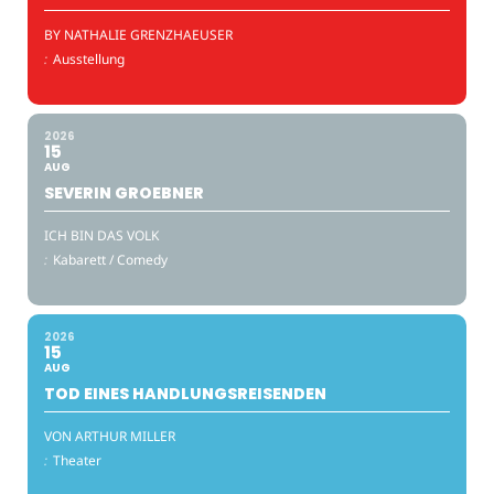
BY NATHALIE GRENZHAEUSER
:
Ausstellung
2026
15
AUG
SEVERIN GROEBNER
ICH BIN DAS VOLK
:
Kabarett / Comedy
2026
15
AUG
TOD EINES HANDLUNGSREISENDEN
VON ARTHUR MILLER
:
Theater