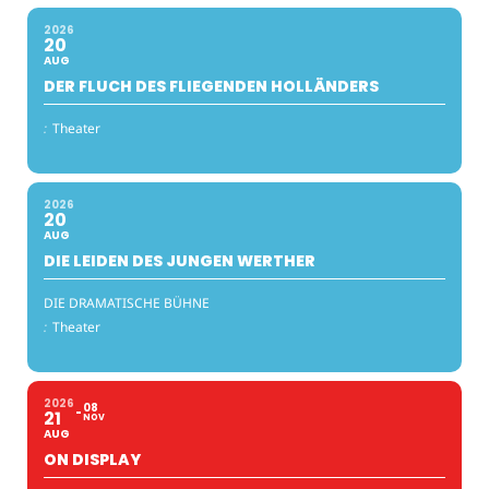
2026
20
AUG
DER FLUCH DES FLIEGENDEN HOLLÄNDERS
:
Theater
2026
20
AUG
DIE LEIDEN DES JUNGEN WERTHER
DIE DRAMATISCHE BÜHNE
:
Theater
2026
08
21
NOV
AUG
ON DISPLAY