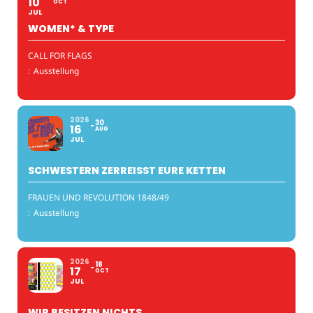
10
OCT
JUL
WOMEN* & TYPE
CALL FOR FLAGS
:
Ausstellung
2026
30
16
AUG
JUL
SCHWESTERN ZERREISST EURE KETTEN
FRAUEN UND REVOLUTION 1848/49
:
Ausstellung
2026
18
17
OCT
JUL
WIR BESITZEN NICHTS.