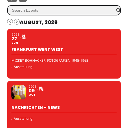
AUGUST, 2026
2025
01
27
JUL
JUN
FRANKFURT WENT WEST
MICKEY BOHNACKER: FOTOGRAFIEN 1945-1965
:
Ausstellung
2025
06
09
SEP
OCT
NACHRICHTEN – NEWS
:
Ausstellung