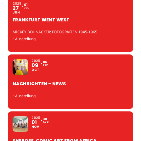
2025
01
27
JUL
JUN
FRANKFURT WENT WEST
MICKEY BOHNACKER: FOTOGRAFIEN 1945-1965
:
Ausstellung
2025
06
09
SEP
OCT
NACHRICHTEN – NEWS
:
Ausstellung
2025
30
01
AUG
NOV
SHEROES. COMIC ART FROM AFRICA