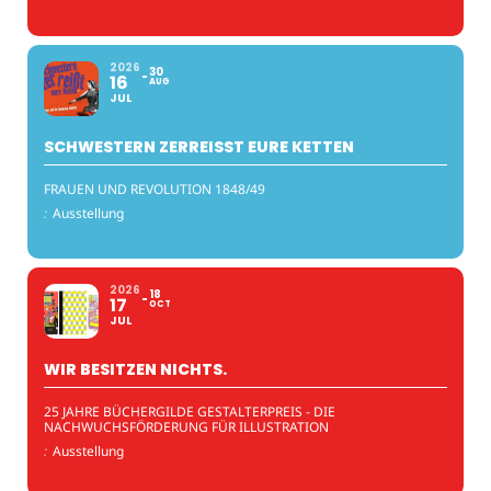
2026
30
16
AUG
JUL
SCHWESTERN ZERREISST EURE KETTEN
FRAUEN UND REVOLUTION 1848/49
:
Ausstellung
2026
18
17
OCT
JUL
WIR BESITZEN NICHTS.
25 JAHRE BÜCHERGILDE GESTALTERPREIS - DIE
NACHWUCHSFÖRDERUNG FÜR ILLUSTRATION
:
Ausstellung