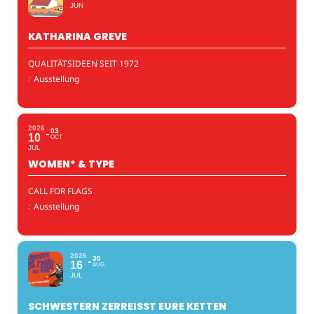
JUN
KATHARINA GREVE
QUALITÄTSIDEEN SEIT 1972
:
Ausstellung
2026
03
10
OCT
JUL
WOMEN* & TYPE
CALL FOR FLAGS
:
Ausstellung
2026
30
16
AUG
JUL
SCHWESTERN ZERREISST EURE KETTEN