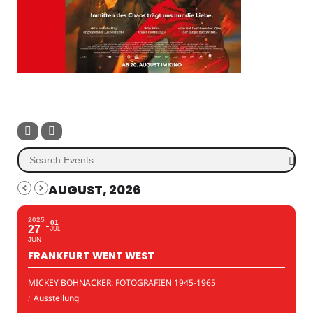
AUGUST, 2026
2025
01
27
JUL
JUN
FRANKFURT WENT WEST
MICKEY BOHNACKER: FOTOGRAFIEN 1945-1965
:
Ausstellung