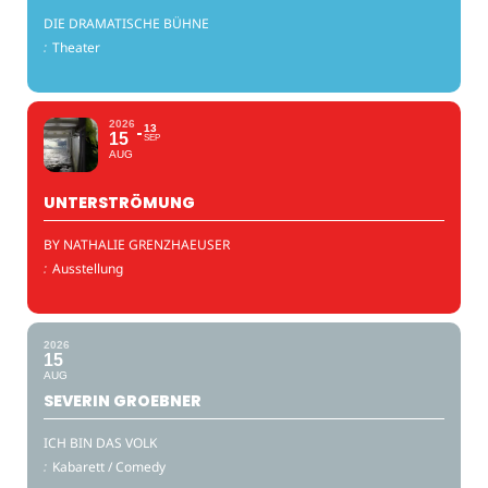
DIE DRAMATISCHE BÜHNE
:
Theater
2026
13
15
SEP
AUG
UNTERSTRÖMUNG
BY NATHALIE GRENZHAEUSER
:
Ausstellung
2026
15
AUG
SEVERIN GROEBNER
ICH BIN DAS VOLK
:
Kabarett / Comedy