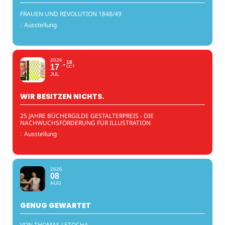
FRAUEN UND REVOLUTION 1848/49
:
Ausstellung
2026
18
17
OCT
JUL
WIR BESITZEN NICHTS.
25 JAHRE BÜCHERGILDE GESTALTERPREIS - DIE
NACHWUCHSFÖRDERUNG FÜR ILLUSTRATION
:
Ausstellung
2026
08
AUG
GENUG GEWARTET
VON THOMAS LETOCHA