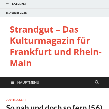
TOP-MENÜ
8. August 2026
Strandgut – Das
Kulturmagazin für
Frankfurt und Rhein-
Main
HAUPTMENÜ
JOVI MECKERT
So nah und doch so fern (56)