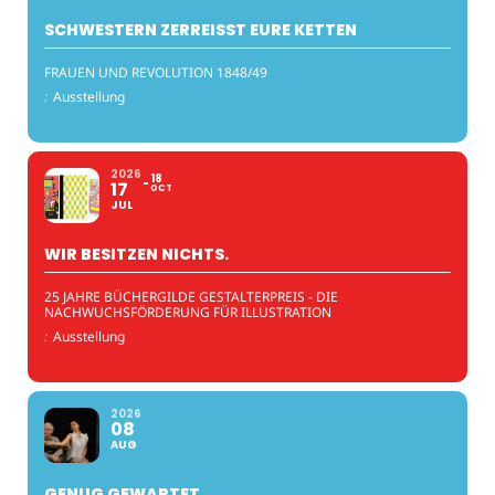
SCHWESTERN ZERREISST EURE KETTEN
FRAUEN UND REVOLUTION 1848/49
:
Ausstellung
2026
18
17
OCT
JUL
WIR BESITZEN NICHTS.
25 JAHRE BÜCHERGILDE GESTALTERPREIS - DIE
NACHWUCHSFÖRDERUNG FÜR ILLUSTRATION
:
Ausstellung
2026
08
AUG
GENUG GEWARTET