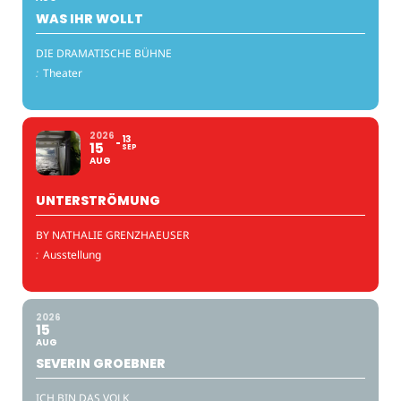
WAS IHR WOLLT
DIE DRAMATISCHE BÜHNE
:
Theater
2026
13
15
SEP
AUG
UNTERSTRÖMUNG
BY NATHALIE GRENZHAEUSER
:
Ausstellung
2026
15
AUG
SEVERIN GROEBNER
ICH BIN DAS VOLK