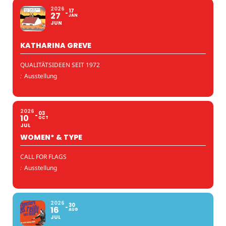
2026
17
27
JAN
JUN
KATHARINA GREVE
QUALITÄTSIDEEN SEIT 1972
:
Ausstellung
2026
03
10
OCT
JUL
WOMEN* & TYPE
CALL FOR FLAGS
:
Ausstellung
2026
30
16
AUG
JUL