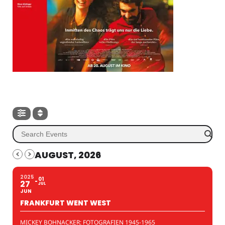
AUGUST, 2026
2025
01
27
JUL
JUN
FRANKFURT WENT WEST
MICKEY BOHNACKER: FOTOGRAFIEN 1945-1965