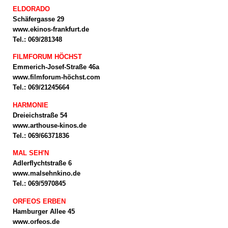
ELDORADO
Schäfergasse 29
www.ekinos-frankfurt.de
Tel.: 069/281348
FILMFORUM HÖCHST
Emmerich-Josef-Straße 46a
www.filmforum-höchst.com
Tel.: 069/21245664
HARMONIE
Dreieichstraße 54
www.arthouse-kinos.de
Tel.: 069/66371836
MAL SEH'N
Adlerflychtstraße 6
www.malsehnkino.de
Tel.: 069/5970845
ORFEOS ERBEN
Hamburger Allee 45
www.orfeos.de