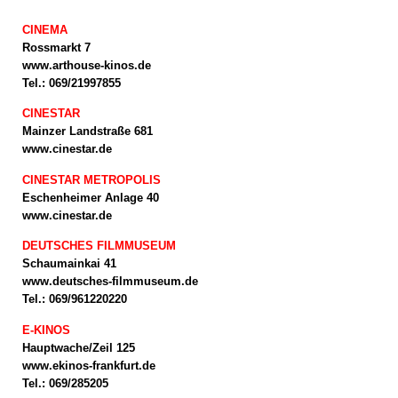
CINEMA
Rossmarkt 7
www.arthouse-kinos.de
Tel.: 069/21997855
CINESTAR
Mainzer Landstraße 681
www.cinestar.de
CINESTAR METROPOLIS
Eschenheimer Anlage 40
www.cinestar.de
DEUTSCHES FILMMUSEUM
Schaumainkai 41
www.deutsches-filmmuseum.de
Tel.: 069/961220220
E-KINOS
Hauptwache/Zeil 125
www.ekinos-frankfurt.de
Tel.: 069/285205