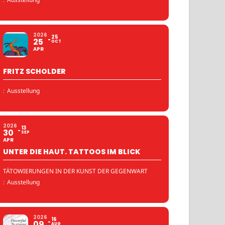
2026
25
25
OCT
APR
FRITZ SCHOLDER
:
Ausstellung
2026
13
30
SEP
APR
UNTER DIE HAUT. TATTOOS IM BLICK
TÄTOWIERUNGEN IN DER KUNST DER GEGENWART
:
Ausstellung
2026
16
09
AUG