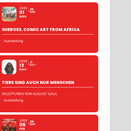
2025
30
01
AUG
NOV
SHEROES. COMIC ART FROM AFRICA
:
Ausstellung
2025
11
13
OCT
NOV
TIERE SIND AUCH NUR MENSCHEN
SKULPTUREN VON AUGUST GAUL
:
Ausstellung
2026
09
06
AUG
FEB