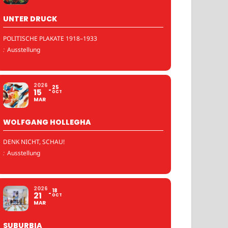
UNTER DRUCK
POLITISCHE PLAKATE 1918–1933
:
Ausstellung
2026
25
15
OCT
MAR
WOLFGANG HOLLEGHA
DENK NICHT, SCHAU!
:
Ausstellung
2026
18
21
OCT
MAR
SUBURBIA