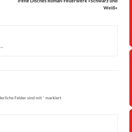
Irene Disches Roman-Feuerwerk »Schwarz und
Weiß«
 →
erliche Felder sind mit
*
markiert