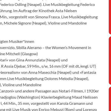
Federico Odling (Neapel). Live Musikbegleitung Federico
führung. Im Auftrag der Kinothek Asta Nielsen
 Min., vorgestellt von Simona Frasca. Live Musikbegleitung
, Michele Signore (Neapel), Violine und Mandoline
ligten Musiker*innen
Invernizio, Sibilla Aleramo – the Women‘s Movement in
rine Mitchell (Glasgow)
otari« von Gina Annunziata (Neapel) und
, R Assia Djebar, 59 Min., s/w, 16 mm (OF mit dt./engl. UT)
e Neorealism« von Anna Masecchia (Neapel) und »Fantasia
, 35 mm Live Musikbegleitung Dolores Melodia (Neapel),
, Violine und Mandoline
Canzoni« und andere Passagen aus Notari-Filmen, I 1920er
Tomadjoglou (Washington) Klavierbegleitung Maud Nelissen
tari, 44 Min., 35 mm, vorgestellt von Karola Gramann und
ung mit Live Musik von Enrico Melozzi (Rom) und Lorenzo