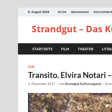
8. August 2026
Archiv
Abonnement
Internetwer
Strandgut – Das 
STARTSEITE
FILM
THEATER
LITE
FILM
Transito. Elvira Notari 
6. Dezember 2017
-
von
Strandgut Kulturmagazin
-
Komm