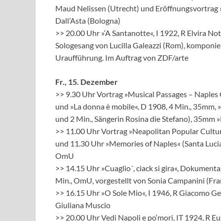
Maud Nelissen (Utrecht) und Eröffnungsvortrag »
Dall’Asta (Bologna)
>> 20.00 Uhr »‘A Santanotte«, I 1922, R Elvira No
Sologesang von Lucilla Galeazzi (Rom), komponie
Uraufführung. Im Auftrag von ZDF/arte
Fr., 15. Dezember
>> 9.30 Uhr Vortrag »Musical Passages – Naples
und »La donna è mobile«, D 1908, 4 Min., 35mm, 
und 2 Min., Sängerin Rosina die Stefano), 35mm
>> 11.00 Uhr Vortrag »Neapolitan Popular Culture
und 11.30 Uhr »Memories of Naples« (Santa Luci
OmU
>> 14.15 Uhr »Cuaglio´, ciack si gira«, Dokumentar
Min., OmU, vorgestellt von Sonia Campanini (Fr
>> 16.15 Uhr »O Sole Mio«, I 1946, R Giacomo Ge
Giuliana Muscio
>> 20.00 Uhr Vedi Napoli e po‘mori, IT 1924, R E