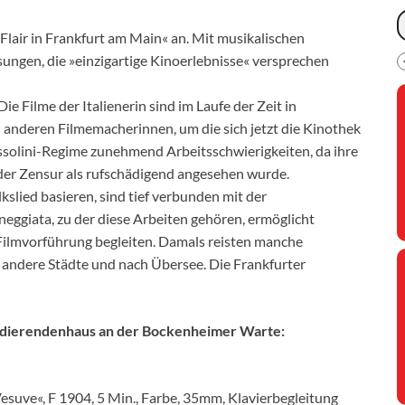
 Flair in Frankfurt am Main« an. Mit musikalischen
ungen, die »einzigartige Kinoerlebnisse« versprechen
Die Filme der Italienerin sind im Laufe der Zeit in
en anderen Filmemacherinnen, um die sich jetzt die Kinothek
olini-Regime zunehmend Arbeitsschwierigkeiten, da ihre
 der Zensur als rufschädigend angesehen wurde.
kslied basieren, sind tief verbunden mit der
neggiata, zu der diese Arbeiten gehören, ermöglicht
 Filmvorführung begleiten. Damals reisten manche
 andere Städte und nach Übersee. Die Frankfurter
Studierendenhaus an der Bockenheimer Warte:
Vesuve«, F 1904, 5 Min., Farbe, 35mm, Klavierbegleitung