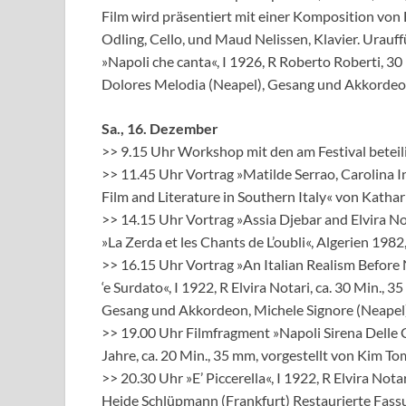
Film wird präsentiert mit einer Komposition von 
Odling, Cello, und Maud Nelissen, Klavier. Urauf
»Napoli che canta«, I 1926, R Roberto Roberti, 30
Dolores Melodia (Neapel), Gesang und Akkordeon
Sa., 16. Dezember
>> 9.15 Uhr Workshop mit den am Festival betei
>> 11.45 Uhr Vortrag »Matilde Serrao, Carolina 
Film and Literature in Southern Italy« von Katha
>> 14.15 Uhr Vortrag »Assia Djebar and Elvira N
»La Zerda et les Chants de L’oubli«, Algerien 1982
>> 16.15 Uhr Vortrag »An Italian Realism Befor
‘e Surdato«, I 1922, R Elvira Notari, ca. 30 Min.
Gesang und Akkordeon, Michele Signore (Neapel)
>> 19.00 Uhr Filmfragment »Napoli Sirena Delle 
Jahre, ca. 20 Min., 35 mm, vorgestellt von Kim 
>> 20.30 Uhr »E’ Piccerella«, I 1922, R Elvira No
Heide Schlüpmann (Frankfurt) Restaurierte Fass