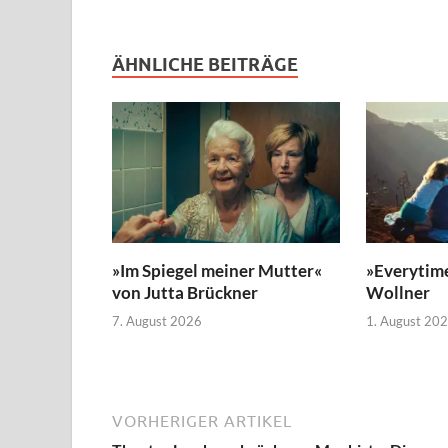
ÄHNLICHE BEITRÄGE
»Im Spiegel meiner Mutter«
»Everytim
von Jutta Brückner
Wollner
7. August 2026
1. August 20
VORHERIGER ARTIKEL