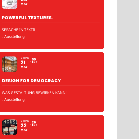
MAY
POWERFUL TEXTURES.
SPRACHE IN TEXTIL
:
Ausstellung
2026
09
21
AUG
MAY
DESIGN FOR DEMOCRACY
WAS GESTALTUNG BEWIRKEN KANN!
:
Ausstellung
2026
26
22
AUG
MAY