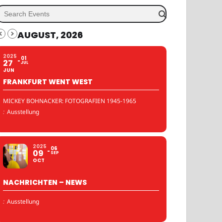
AUGUST, 2026
2025
01
27
JUL
JUN
FRANKFURT WENT WEST
MICKEY BOHNACKER: FOTOGRAFIEN 1945-1965
:
Ausstellung
2025
06
09
SEP
OCT
NACHRICHTEN – NEWS
:
Ausstellung