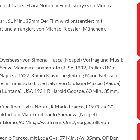
Lost Cases. Elvira Notari in Filmhistory« von Monica
tari, 61 Min., 35mm Der Film wird präsentiert mit
rt und arrangiert von Michael Riessler (München).
 Overseas« von Simona Frasca (Neapel) Vortrag und Musik
»Senza Mamma e’ nnamorato«, USA 1932, Trailer, 3 Min.
 »Naples«, 1927, 35mm Klavierbegleitung Maud Nelissen
 in Transito to Little Italy« von Giuliana Muscio (Padua)
a Luntana), USA 1931, R Harold Godsoe, 60 Min., 35mm,
film über Elvira Notari, R Mario Franco, I 1979, ca. 30
ankfurt am Main) und Paolo Speranza (Neapel)
ntilomo, 90 Min., s/w, 35 mm, OmU, vorgestellt von
ugenio Perego, mit Leda Gys, 57 Min, s/w, 35mm, OF Der