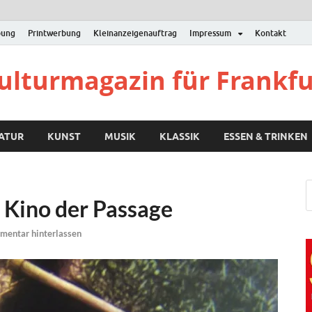
bung
Printwerbung
Kleinanzeigenauftrag
Impressum
Kontakt
Kulturmagazin für Frankf
RATUR
KUNST
MUSIK
KLASSIK
ESSEN & TRINKEN
– Kino der Passage
entar hinterlassen