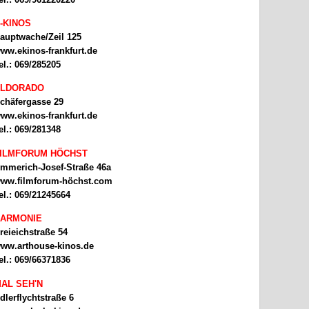
-KINOS
auptwache/Zeil 125
ww.ekinos-frankfurt.de
el.: 069/285205
ELDORADO
chäfergasse 29
ww.ekinos-frankfurt.de
el.: 069/281348
ILMFORUM HÖCHST
mmerich-Josef-Straße 46a
ww.filmforum-höchst.com
el.: 069/21245664
ARMONIE
reieichstraße 54
ww.arthouse-kinos.de
el.: 069/66371836
AL SEH'N
dlerflychtstraße 6