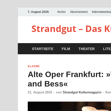
7. August 2026
Archiv
Abonnement
Internetwerb
Strandgut – Das 
STARTSEITE
FILM
THEATER
LIT
KLASSIK
Alte Oper Frankfurt:
and Bess«
21. August 2016
-
von
Strandgut Kulturmagazin
-
Kom