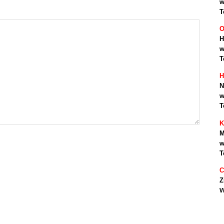
w
T
O
H
w
T
H
N
w
T
K
M
w
T
C
Z
w