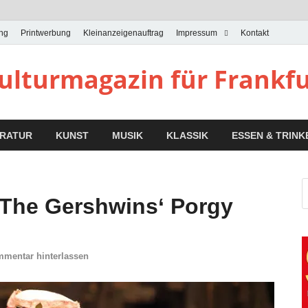
ung
Printwerbung
Kleinanzeigenauftrag
Impressum
Kontakt
Kulturmagazin für Frankf
ERATUR
KUNST
MUSIK
KLASSIK
ESSEN & TRINK
 »The Gershwins‘ Porgy
mentar hinterlassen