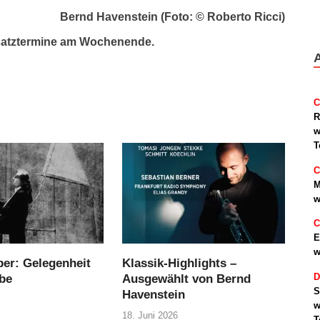
Bernd Havenstein (Foto: © Roberto Ricci)
 Zusatztermine am Wochenende.
C
R
w
T
C
M
w
C
E
w
r: Gelegenheit
Klassik-Highlights –
D
be
Ausgewählt von Bernd
S
Havenstein
w
18. Juni 2026
T