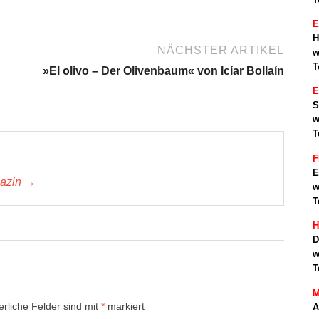
E
H
NÄCHSTER ARTIKEL
w
T
»El olivo – Der Olivenbaum« von Icíar Bollaín
S
w
T
F
E
gazin →
w
T
H
D
w
T
M
erliche Felder sind mit
*
markiert
A