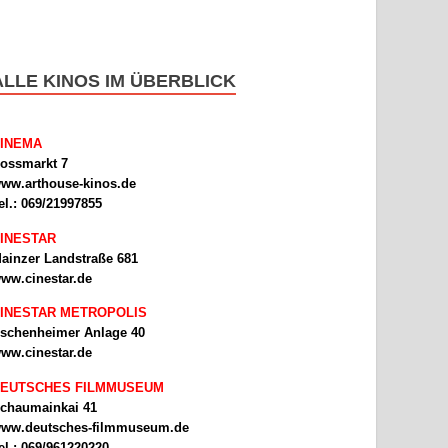
ALLE KINOS IM ÜBERBLICK
INEMA
ossmarkt 7
ww.arthouse-kinos.de
el.: 069/21997855
INESTAR
ainzer Landstraße 681
ww.cinestar.de
INESTAR METROPOLIS
schenheimer Anlage 40
ww.cinestar.de
EUTSCHES FILMMUSEUM
chaumainkai 41
ww.deutsches-filmmuseum.de
el.: 069/961220220