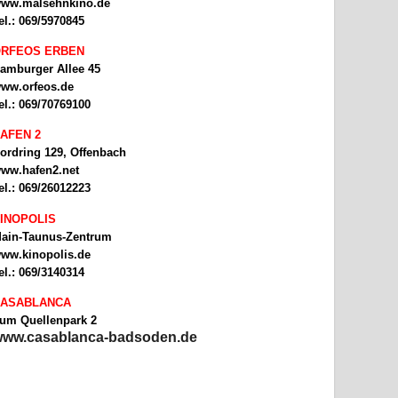
ww.malsehnkino.de
el.: 069/5970845
RFEOS ERBEN
amburger Allee 45
ww.orfeos.de
el.: 069/70769100
AFEN 2
ordring 129, Offenbach
ww.hafen2.net
el.: 069/26012223
INOPOLIS
ain-Taunus-Zentrum
ww.kinopolis.de
el.: 069/3140314
ASABLANCA
um Quellenpark 2
ww.casablanca-badsoden.de