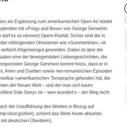
 als Ergänzung zum amerikanischen Open-Air startet
 September mit »Porgy and Bess« von George Gerswhin
 darf es so nennen) Opern-Rarität. Sicher sind die in
ieder erklingenden Ohrwürmer wie »Summertime«, »It
n« wirklich Allgemeingut geworden. Dabei ist aber die
aaten eine der bewegendsten Liebesgeschichten, die
omponisten George Gershwin kommt hinzu, dass er in
s, Arien und Duetten sowie neo-romantischen Episoden
hselbar »amerikanische« Tonsprache gefunden hat, die
isten der Neuen Welt – und der man sich kaum
»West Side Story« ist – wen wundert‘s – der Weg nicht
nach der Uraufführung des Werkes in Bezug auf
p lässt grüßen), scheint das Werk heute aktueller,
 mit deutschen Übertiteln).