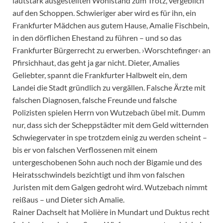
lautstark ausgestellten Wohlstand zum Trotz, vergeblich
auf den Schoppen. Schwieriger aber wird es für ihn, ein
Frankfurter Mädchen aus gutem Hause, Amalie Fischbein,
in den dörflichen Ehestand zu führen – und so das
Frankfurter Bürgerrecht zu erwerben. ›Worschtefinger‹ an
Pfirsichhaut, das geht ja gar nicht. Dieter, Amalies
Geliebter, spannt die Frankfurter Halbwelt ein, dem
Landei die Stadt gründlich zu vergällen. Falsche Ärzte mit
falschen Diagnosen, falsche Freunde und falsche
Polizisten spielen Herrn von Wutzebach übel mit. Dumm
nur, dass sich der Scheppstädter mit dem Geld witternden
Schwiegervater in spe trotzdem einig zu werden scheint –
bis er von falschen Verflossenen mit einem
untergeschobenen Sohn auch noch der Bigamie und des
Heiratsschwindels bezichtigt und ihm von falschen
Juristen mit dem Galgen gedroht wird. Wutzebach nimmt
reißaus – und Dieter sich Amalie.
Rainer Dachselt hat Molière in Mundart und Duktus recht