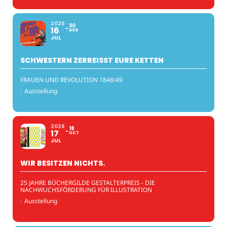
2026
30
16
AUG
JUL
SCHWESTERN ZERREISST EURE KETTEN
FRAUEN UND REVOLUTION 1848/49
:
Ausstellung
2026
18
17
OCT
JUL
WIR BESITZEN NICHTS.
25 JAHRE BÜCHERGILDE GESTALTERPREIS - DIE
NACHWUCHSFÖRDERUNG FÜR ILLUSTRATION
:
Ausstellung