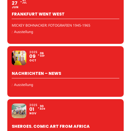
01
27
JUL
JUN
FRANKFURT WENT WEST
MICKEY BOHNACKER: FOTOGRAFIEN 1945-1965
:
Ausstellung
2025
06
09
SEP
OCT
NACHRICHTEN – NEWS
:
Ausstellung
2025
30
01
AUG
NOV
SHEROES. COMIC ART FROM AFRICA