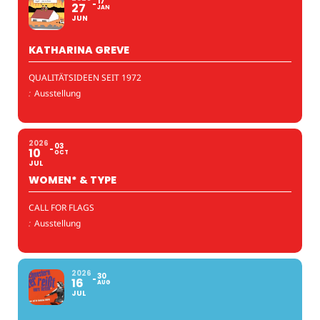
17
27
JAN
JUN
KATHARINA GREVE
QUALITÄTSIDEEN SEIT 1972
:
Ausstellung
2026
03
10
OCT
JUL
WOMEN* & TYPE
CALL FOR FLAGS
:
Ausstellung
2026
30
16
AUG
JUL