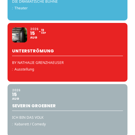
DIE DRAMATISCHE BÜHNE
:
Theater
2026
13
15
SEP
AUG
UNTERSTRÖMUNG
BY NATHALIE GRENZHAEUSER
:
Ausstellung
2026
15
AUG
SEVERIN GROEBNER
ICH BIN DAS VOLK
:
Kabarett / Comedy