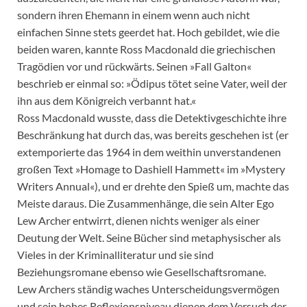
sondern ihren Ehemann in einem wenn auch nicht
einfachen Sinne stets geerdet hat. Hoch gebildet, wie die
beiden waren, kannte Ross Macdonald die griechischen
Tragödien vor und rückwärts. Seinen »Fall Galton«
beschrieb er einmal so: »Ödipus tötet seine Vater, weil der
ihn aus dem Königreich verbannt hat.«
Ross Macdonald wusste, dass die Detektivgeschichte ihre
Beschränkung hat durch das, was bereits geschehen ist (er
extemporierte das 1964 in dem weithin unverstandenen
großen Text »Homage to Dashiell Hammett« im »Mystery
Writers Annual«), und er drehte den Spieß um, machte das
Meiste daraus. Die Zusammenhänge, die sein Alter Ego
Lew Archer entwirrt, dienen nichts weniger als einer
Deutung der Welt. Seine Bücher sind metaphysischer als
Vieles in der Kriminalliteratur und sie sind
Beziehungsromane ebenso wie Gesellschaftsromane.
Lew Archers ständig waches Unterscheidungsvermögen
und sein hohes Reflexionsniveau dienen dem Versuch der