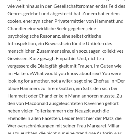
wie weit hinaus in den Gesellschaftsroman er das Feld des
Genres gedehnt und abgesteckt hat. Zudem hat er dem
coolen, eher zynischen Privatermittler von Hammett und
Chandler eine wirkliche Seele gegeben, eine
psychologische Resonanz, eine selbstkritische
Introspektion, ein Bewusstsein für die Untiefen des
menschlichen Zusammenseins, ein sozusagen kollektives
Gewissen. Kurz gesagt: Empathie. Und, nicht zu
vergessen: die Dialogfähigkeit mit Frauen. Im Guten wie
im Harten. »What would you know about sex? You were
looking for a mother, not a wife«, sagt eine Ehefrau in »Der
blaue Hammer« zu ihrem Gatten, ein Satz, den sich bei
Hammett oder Chandler kein Mann anhören musste. Zu
den von Macdonald ausgeleuchteten Kavernen gehört
neben vielen Folterkammern der Neuzeit auch die
Ehehölle in allen Facetten. Leider fehlt hier der Platz, die
Werkverschränkungen mit seiner Frau Margaret Millar
auszuleuchten, die nicht nur eine grandiose Autorin war,