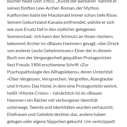
Bücher heißt (von 1965). „Küste der Barbaren“ nannte er
seinen fünften Lew-Archer-Roman, der Mythos
Kalifornien hatte bei Macdonald immer schon tiefe Risse.
Seinem Geburtsland Kanada entfremdet, wühlte er sich
wie zum Ersatz tief in den südlicher gelegenen
Sonnenstaat. »Ich kann den Schmutz an Ihnen riechen«,
bekommt Archer im »Blauen Hammer« gesagt, »den Dreck
von anderer Leute Geheimnissen.« Einer der in diesem
Buch von der Vergangenheit gequälten Protagonisten
liest Freuds 1904 erschienene Schrift »Zur
Psychopathologie des Alltagslebens«, deren Untertitel:
»Über Vergessen, Versprechen, Vergreifen, Aberglaube
und Irrtum«. Das Hotel, in dem eine Protagonistin wohnt,
heißt »Monte Cristo« – tatsächlich ist im »Blauen
Hammer« ein Rächer mit verborgener Identität
unterwegs. Talente und Identitäten wurden vertauscht,
Ehefrauen und Geliebte deckten das, andere haben
gelogen oder eigene Süppchen gekocht. Um verkrüppelt