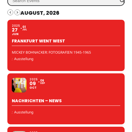
AUGUST, 2026
2025
01
27
JUL
JUN
FRANKFURT WENT WEST
MICKEY BOHNACKER: FOTOGRAFIEN 1945-1965
:
Ausstellung
2025
06
09
SEP
OCT
NACHRICHTEN – NEWS
:
Ausstellung