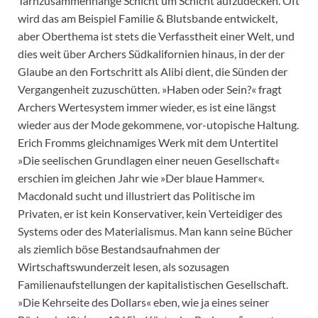
Tarnzusammenhänge Schicht um Schicht aufzudecken. Oft
wird das am Beispiel Familie & Blutsbande entwickelt,
aber Oberthema ist stets die Verfasstheit einer Welt, und
dies weit über Archers Südkalifornien hinaus, in der der
Glaube an den Fortschritt als Alibi dient, die Sünden der
Vergangenheit zuzuschütten. »Haben oder Sein?« fragt
Archers Wertesystem immer wieder, es ist eine längst
wieder aus der Mode gekommene, vor-utopische Haltung.
Erich Fromms gleichnamiges Werk mit dem Untertitel
»Die seelischen Grundlagen einer neuen Gesellschaft«
erschien im gleichen Jahr wie »Der blaue Hammer«.
Macdonald sucht und illustriert das Politische im
Privaten, er ist kein Konservativer, kein Verteidiger des
Systems oder des Materialismus. Man kann seine Bücher
als ziemlich böse Bestandsaufnahmen der
Wirtschaftswunderzeit lesen, als sozusagen
Familienaufstellungen der kapitalistischen Gesellschaft.
»Die Kehrseite des Dollars« eben, wie ja eines seiner