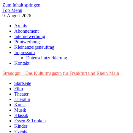
Zum Inhalt springen
Top-Menü
9. August 2026
Archiv
Abonnement
Internetwerbung
Printwerbung
Kleinanzeigenauftrag
Impressum
Datenschutzerklärung
Kontakt
Strandgut – Das Kulturmagazin für Frankfurt und Rhein-Main
Startseite
Film
Theater
Literatur
Kunst
Musik
Klassik
Essen & Trinken
Kinder
Events