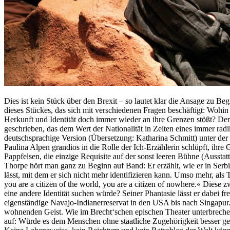
Dies ist kein Stück über den Brexit – so lautet klar die Ansage zu B
dieses Stückes, das sich mit verschiedenen Fragen beschäftigt: Wohi
Herkunft und Identität doch immer wieder an ihre Grenzen stößt? Der
geschrieben, das dem Wert der Nationalität in Zeiten eines immer ra
deutschsprachige Version (Übersetzung: Katharina Schmitt) unter de
Paulina Alpen grandios in die Rolle der Ich-Erzählerin schlüpft, ihre
Pappfelsen, die einzige Requisite auf der sonst leeren Bühne (Ausstat
Thorpe hört man ganz zu Beginn auf Band: Er erzählt, wie er in Serbie
lässt, mit dem er sich nicht mehr identifizieren kann. Umso mehr, al
you are a citizen of the world, you are a citizen of nowhere.« Die
eine andere Identität suchen würde? Seiner Phantasie lässt er dabei
eigenständige Navajo-Indianerreservat in den USA bis nach Singapur.
wohnenden Geist. Wie im Brecht‘schen epischen Theater unterbrechen
auf: Würde es dem Menschen ohne staatliche Zugehörigkeit besser g