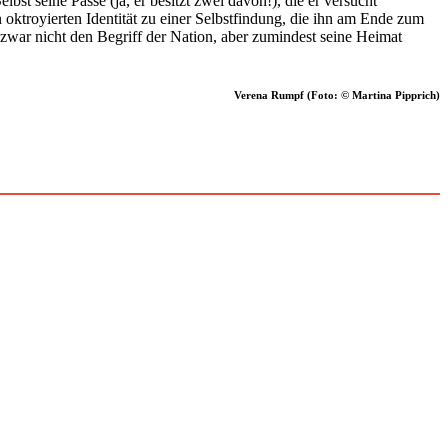
st seine Pässe (ja, er besitzt zwei davon!), die er versucht
troyierten Identität zu einer Selbstfindung, die ihn am Ende zum
zwar nicht den Begriff der Nation, aber zumindest seine Heimat
Verena Rumpf (Foto: © Martina Pipprich)