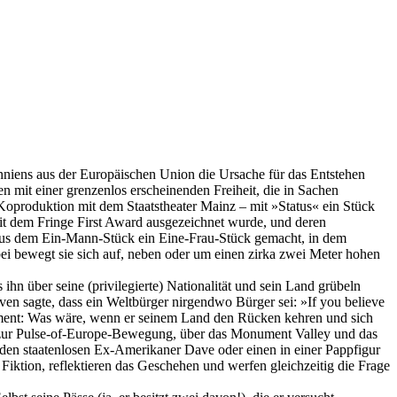
tanniens aus der Europäischen Union die Ursache für das Entstehen
 mit einer grenzenlos erscheinenden Freiheit, die in Sachen
Koproduktion mit dem Staatstheater Mainz – mit »Status« ein Stück
mit dem Fringe First Award ausgezeichnet wurde, und deren
t aus dem Ein-Mann-Stück ein Eine-Frau-Stück gemacht, in dem
abei bewegt sie sich auf, neben oder um einen zirka zwei Meter hohen
ihn über seine (privilegierte) Nationalität und sein Land grübeln
ven sagte, dass ein Weltbürger nirgendwo Bürger sei: »If you believe
riment: Was wäre, wenn er seinem Land den Rücken kehren und sich
und zur Pulse-of-Europe-Bewegung, über das Monument Valley und das
 den staatenlosen Ex-Amerikaner Dave oder einen in einer Pappfigur
ktion, reflektieren das Geschehen und werfen gleichzeitig die Frage