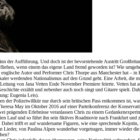
eginn der Aufführung. Und doch ist der bevorstehende Austritt Großbri
n fliehen, wenn einem das eigene Land fremd geworden ist? Wie umgehen
 englische Autor und Performer Chris Thorpe aus Manchester hat – in 
dikaler werdenden Nationalismus auf den Grund geht. Eine Arbeit, die 
r Leitung von Jana Vetten Ende November Premiere feierte. Vetten ha
 Geschichte erzählt und nebenher auch noch singt und Gitarre spielt. D
tung: Eugenia Leis).
n der Polizeiwillkür nur durch sein britischen Pass entkommen ist, was 
s Theresa May im Oktober 2016 auf einer Parteikonferenz der Konservati
se zwei prägenden Erlebnisse veranlassen Chris zu einem Gedankenexpe
 freien Lauf und so führt ihn sein fiktives Roadmovie nach Frankfurt 
 Dabei trifft er auf wundersame Figuren, wie eine sprechende Kojotin,
 Lieder, von Paulina Alpen wunderbar vorgetragen, immer wieder die Fi
ehen?