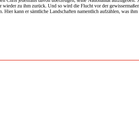
Chris jedenfalls davon überzeugen, seine Nationalität aufzugeben. Selb
eder zu ihm zurück. Und so wird die Flucht vor der gewissermaßen ok
. Hier kann er sämtliche Landschaften namentlich aufzählen, was ihm 