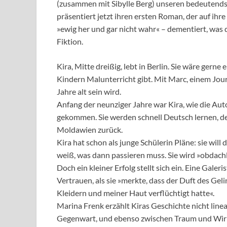
(zusammen mit Sibylle Berg) unseren bedeutendst
präsentiert jetzt ihren ersten Roman, der auf ihr
»ewig her und gar nicht wahr« – dementiert, was
Fiktion.
Kira, Mitte dreißig, lebt in Berlin. Sie wäre gern
Kindern Malunterricht gibt. Mit Marc, einem Jour
Jahre alt sein wird.
Anfang der neunziger Jahre war Kira, wie die Au
gekommen. Sie werden schnell Deutsch lernen, de
Moldawien zurück.
Kira hat schon als junge Schülerin Pläne: sie will
weiß, was dann passieren muss. Sie wird »obdac
Doch ein kleiner Erfolg stellt sich ein. Eine Gale
Vertrauen, als sie »merkte, dass der Duft des Gel
Kleidern und meiner Haut verflüchtigt hatte«.
Marina Frenk erzählt Kiras Geschichte nicht lin
Gegenwart, und ebenso zwischen Traum und Wirklic