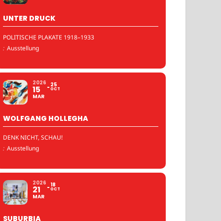
UNTER DRUCK
POLITISCHE PLAKATE 1918–1933
:
Ausstellung
2026
25
15
OCT
MAR
WOLFGANG HOLLEGHA
DENK NICHT, SCHAU!
:
Ausstellung
2026
18
21
OCT
MAR
SUBURBIA