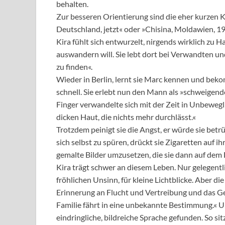
behalten.
Zur besseren Orientierung sind die eher kurzen K
Deutschland, jetzt« oder »Chisina, Moldawien, 1
Kira fühlt sich entwurzelt, nirgends wirklich zu H
auswandern will. Sie lebt dort bei Verwandten und
zu finden«.
Wieder in Berlin, lernt sie Marc kennen und beko
schnell. Sie erlebt nun den Mann als »schweigendes
Finger verwandelte sich mit der Zeit in Unbewegl
dicken Haut, die nichts mehr durchlässt.«
Trotzdem peinigt sie die Angst, er würde sie betrü
sich selbst zu spüren, drückt sie Zigaretten auf 
gemalte Bilder umzusetzen, die sie dann auf dem
Kira trägt schwer an diesem Leben. Nur gelegent
fröhlichen Unsinn, für kleine Lichtblicke. Aber di
Erinnerung an Flucht und Vertreibung und das Ge
Familie fährt in eine unbekannte Bestimmung.« U
eindringliche, bildreiche Sprache gefunden. So s