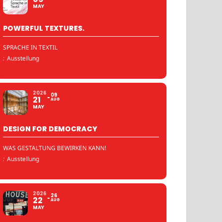
MAY
POWERFUL TEXTURES.
SPRACHE IN TEXTIL
:
Ausstellung
2026
09
21
AUG
MAY
DESIGN FOR DEMOCRACY
WAS GESTALTUNG BEWIRKEN KANN!
:
Ausstellung
2026
26
22
AUG
MAY