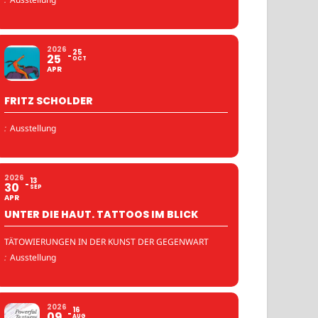
2026
25
25
OCT
APR
FRITZ SCHOLDER
:
Ausstellung
2026
13
30
SEP
APR
UNTER DIE HAUT. TATTOOS IM BLICK
TÄTOWIERUNGEN IN DER KUNST DER GEGENWART
:
Ausstellung
2026
16
09
AUG