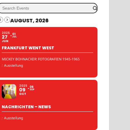
AUGUST, 2026
2025
01
27
JUL
JUN
FRANKFURT WENT WEST
MICKEY BOHNACKER: FOTOGRAFIEN 1945-1965
:
Ausstellung
2025
06
09
SEP
OCT
NACHRICHTEN – NEWS
:
Ausstellung