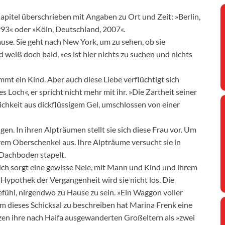
apitel überschrieben mit Angaben zu Ort und Zeit: »Berlin,
993« oder »Köln, Deutschland, 2007«.
ause. Sie geht nach New York, um zu sehen, ob sie
 weiß doch bald, »es ist hier nichts zu suchen und nichts
mmt ein Kind. Aber auch diese Liebe verflüchtigt sich
 Loch«, er spricht nicht mehr mit ihr. »Die Zartheit seiner
ichkeit aus dickflüssigem Gel, umschlossen von einer
gen. In ihren Alpträumen stellt sie sich diese Frau vor. Um
ihrem Oberschenkel aus. Ihre Alpträume versucht sie in
 Dachboden stapelt.
lich sorgt eine gewisse Nele, mit Mann und Kind und ihrem
e Hypothek der Vergangenheit wird sie nicht los. Die
fühl, nirgendwo zu Hause zu sein. »Ein Waggon voller
m dieses Schicksal zu beschreiben hat Marina Frenk eine
itzen ihre nach Haifa ausgewanderten Großeltern als »zwei