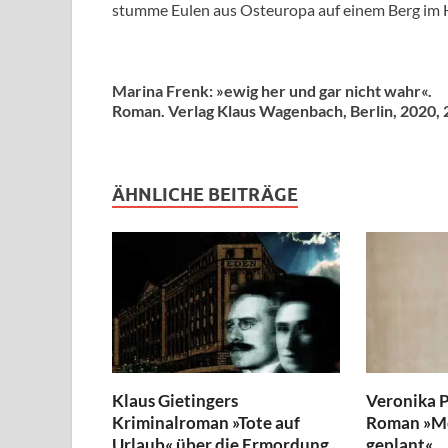
stumme Eulen aus Osteuropa auf einem Berg im H
Marina Frenk: »ewig her und gar nicht wahr«.
Roman. Verlag Klaus Wagenbach, Berlin, 2020, 2
ÄHNLICHE BEITRÄGE
Klaus Gietingers
Veronika P
Kriminalroman »Tote auf
Roman »Me
Urlaub« über die Ermordung
geplant«