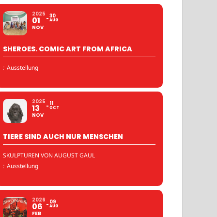
2025
30
01
AUG
NOV
SHEROES. COMIC ART FROM AFRICA
:
Ausstellung
2025
11
13
OCT
NOV
TIERE SIND AUCH NUR MENSCHEN
SKULPTUREN VON AUGUST GAUL
:
Ausstellung
2026
09
06
AUG
FEB