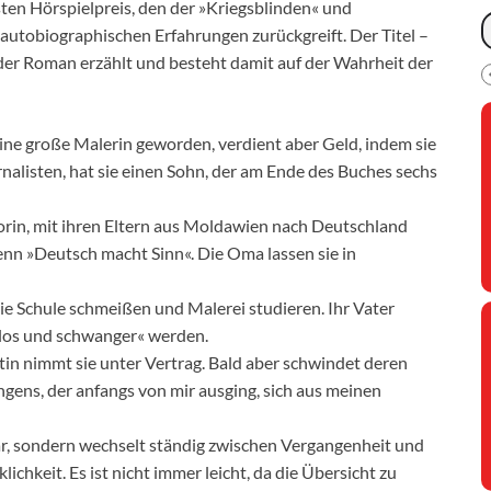
en Hörspielpreis, den der »Kriegsblinden« und
e autobiographischen Erfahrungen zurückgreift. Der Titel –
 der Roman erzählt und besteht damit auf der Wahrheit der
e eine große Malerin geworden, verdient aber Geld, indem sie
nalisten, hat sie einen Sohn, der am Ende des Buches sechs
torin, mit ihren Eltern aus Moldawien nach Deutschland
nn »Deutsch macht Sinn«. Die Oma lassen sie in
 die Schule schmeißen und Malerei studieren. Ihr Vater
hlos und schwanger« werden.
ristin nimmt sie unter Vertrag. Bald aber schwindet deren
ingens, der anfangs von mir ausging, sich aus meinen
ear, sondern wechselt ständig zwischen Vergangenheit und
hkeit. Es ist nicht immer leicht, da die Übersicht zu