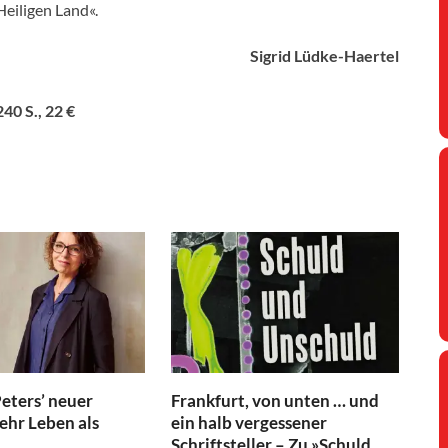
eiligen Land«.
Sigrid Lüdke-Haertel
40 S., 22 €
eters’ neuer
Frankfurt, von unten … und
hr Leben als
ein halb vergessener
Schriftsteller – Zu »Schuld