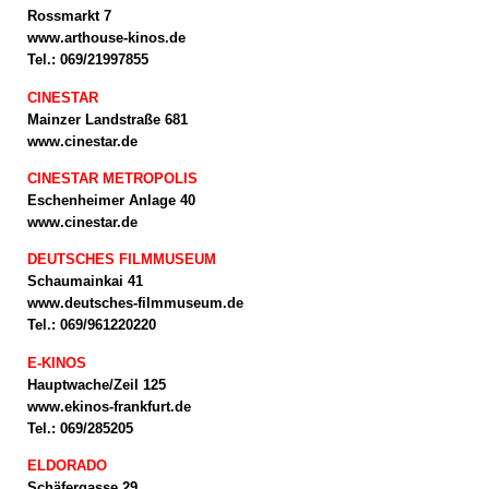
Rossmarkt 7
www.arthouse-kinos.de
Tel.: 069/21997855
CINESTAR
Mainzer Landstraße 681
www.cinestar.de
CINESTAR METROPOLIS
Eschenheimer Anlage 40
www.cinestar.de
DEUTSCHES FILMMUSEUM
Schaumainkai 41
www.deutsches-filmmuseum.de
Tel.: 069/961220220
E-KINOS
Hauptwache/Zeil 125
www.ekinos-frankfurt.de
Tel.: 069/285205
ELDORADO
Schäfergasse 29