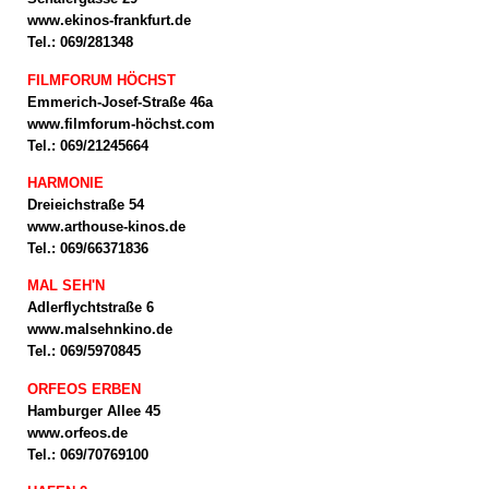
www.ekinos-frankfurt.de
Tel.: 069/281348
FILMFORUM HÖCHST
Emmerich-Josef-Straße 46a
www.filmforum-höchst.com
Tel.: 069/21245664
HARMONIE
Dreieichstraße 54
www.arthouse-kinos.de
Tel.: 069/66371836
MAL SEH'N
Adlerflychtstraße 6
www.malsehnkino.de
Tel.: 069/5970845
ORFEOS ERBEN
Hamburger Allee 45
www.orfeos.de
Tel.: 069/70769100