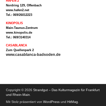
HAFEN 2
Nordring 129, Offenbach
www.hafen2.net
Tel.: 069/26012223
KINOPOLIS
Main-Taunus-Zentrum
www.kinopolis.de
Tel.: 069/3140314
CASABLANCA
Zum Quellenpark 2
www.casablanca-badsoden.de
Copyright © 2026
Strandgut – Das Kulturmagazin für Frankfurt
und Rhein-Main
.
Mit Stolz präsentiert von
WordPress
und
HitMag
.