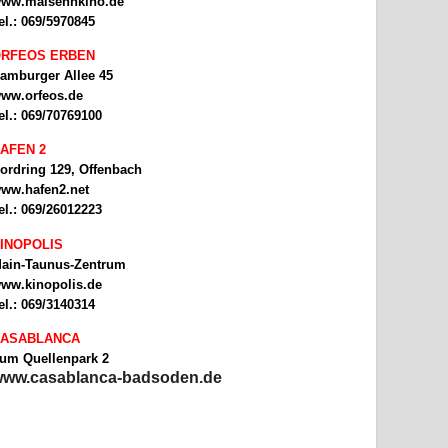
ww.malsehnkino.de
el.: 069/5970845
RFEOS ERBEN
amburger Allee 45
ww.orfeos.de
el.: 069/70769100
AFEN 2
ordring 129, Offenbach
ww.hafen2.net
el.: 069/26012223
INOPOLIS
ain-Taunus-Zentrum
ww.kinopolis.de
el.: 069/3140314
ASABLANCA
um Quellenpark 2
ww.casablanca-badsoden.de