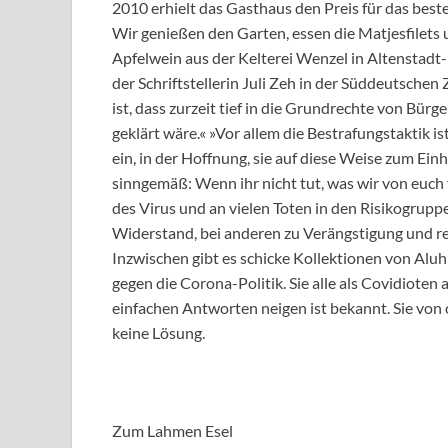
2010 erhielt das Gasthaus den Preis für das bes
Wir genießen den Garten, essen die Matjesfilets 
Apfelwein aus der Kelterei Wenzel in Altenstadt
der Schriftstellerin Juli Zeh in der Süddeutschen 
ist, dass zurzeit tief in die Grundrechte von Bür
geklärt wäre.« »Vor allem die Bestrafungstaktik 
ein, in der Hoffnung, sie auf diese Weise zum Ein
sinngemäß: Wenn ihr nicht tut, was wir von euch 
des Virus und an vielen Toten in den Risikogrupp
Widerstand, bei anderen zu Verängstigung und r
Inzwischen gibt es schicke Kollektionen von Al
gegen die Corona-Politik. Sie alle als Covidiote
einfachen Antworten neigen ist bekannt. Sie von
keine Lösung.
Zum Lahmen Esel