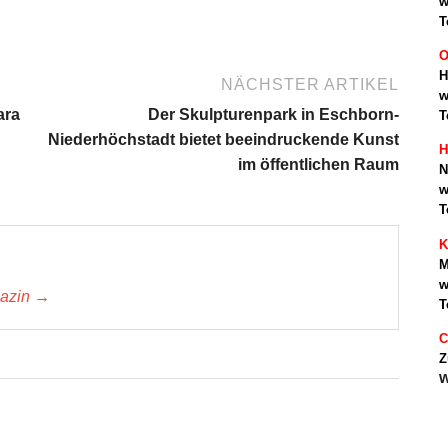
w
T
O
H
NÄCHSTER ARTIKEL
w
ara
Der Skulpturenpark in Eschborn-
T
Niederhöchstadt bietet beeindruckende Kunst
H
im öffentlichen Raum
N
w
T
K
M
w
gazin →
T
C
Z
w