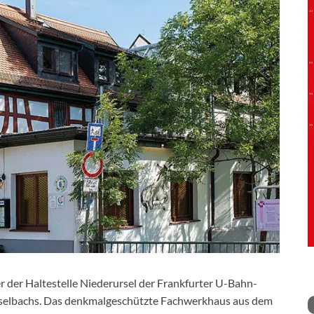
 der Haltestelle Niederursel der Frankfurter U-Bahn-
rselbachs. Das denkmalgeschützte Fachwerkhaus aus dem