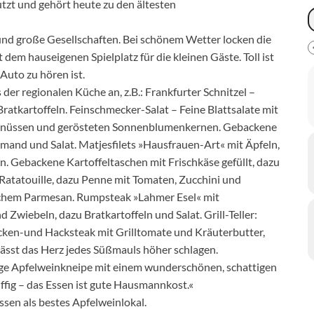
tzt und gehört heute zu den ältesten
 und große Gesellschaften. Bei schönem Wetter locken die
 dem hauseigenen Spielplatz für die kleinen Gäste. Toll ist
Auto zu hören ist.
der regionalen Küche an, z.B.: Frankfurter Schnitzel –
ratkartoffeln. Feinschmecker-Salat – Feine Blattsalate mit
alnüssen und gerösteten Sonnenblumenkernen. Gebackene
and und Salat. Matjesfilets »Hausfrauen-Art« mit Äpfeln,
. Gebackene Kartoffeltaschen mit Frischkäse gefüllt, dazu
Ratatouille, dazu Penne mit Tomaten, Zucchini und
chem Parmesan. Rumpsteak »Lahmer Esel« mit
iebeln, dazu Bratkartoffeln und Salat. Grill-Teller:
ken-und Hacksteak mit Grilltomate und Kräuterbutter,
lässt das Herz jedes Süßmauls höher schlagen.
ige Apfelweinkneipe mit einem wunderschönen, schattigen
üffig – das Essen ist gute Hausmannkost.«
sen als bestes Apfelweinlokal.