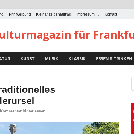
ung
Printwerbung
Kleinanzeigenauftrag
Impressum
Kontakt
Kulturmagazin für Frankf
RATUR
KUNST
MUSIK
KLASSIK
ESSEN & TRINKEN
aditionelles
derursel
Kommentar hinterlassen