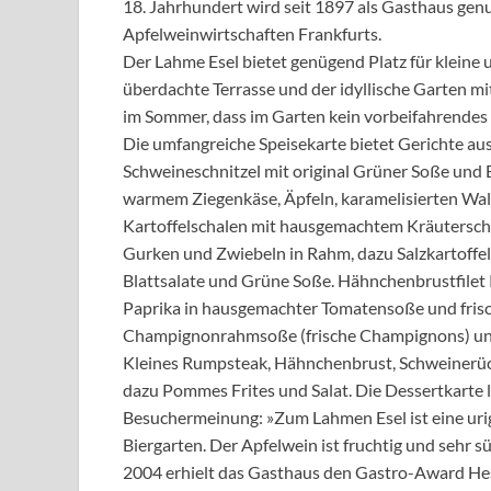
18. Jahrhundert wird seit 1897 als Gasthaus genu
Apfelweinwirtschaften Frankfurts.
Der Lahme Esel bietet genügend Platz für kleine
überdachte Terrasse und der idyllische Garten mit
im Sommer, dass im Garten kein vorbeifahrendes 
Die umfangreiche Speisekarte bietet Gerichte aus 
Schweineschnitzel mit original Grüner Soße und B
warmem Ziegenkäse, Äpfeln, karamelisierten W
Kartoffelschalen mit hausgemachtem Kräuterschm
Gurken und Zwiebeln in Rahm, dazu Salzkartoffeln
Blattsalate und Grüne Soße. Hähnchenbrustfilet 
Paprika in hausgemachter Tomatensoße und fris
Champignonrahmsoße (frische Champignons) und Zw
Kleines Rumpsteak, Hähnchenbrust, Schweinerüc
dazu Pommes Frites und Salat. Die Dessertkarte 
Besuchermeinung: »Zum Lahmen Esel ist eine ur
Biergarten. Der Apfelwein ist fruchtig und sehr s
2004 erhielt das Gasthaus den Gastro-Award Hes