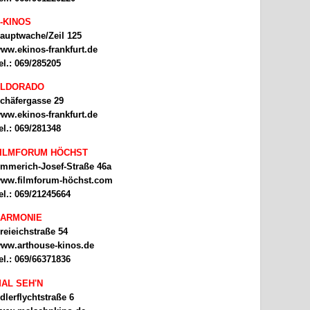
-KINOS
auptwache/Zeil 125
ww.ekinos-frankfurt.de
el.: 069/285205
ELDORADO
chäfergasse 29
ww.ekinos-frankfurt.de
el.: 069/281348
ILMFORUM HÖCHST
mmerich-Josef-Straße 46a
ww.filmforum-höchst.com
el.: 069/21245664
ARMONIE
reieichstraße 54
ww.arthouse-kinos.de
el.: 069/66371836
AL SEH'N
dlerflychtstraße 6