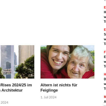
E
H
w
T
S
w
T
F
E
w
T
H
D
w
-Rises 2024/25 im
Altern ist nichts für
T
 Architektur
Feiglinge
M
1. Juli 2024
A
r 2024