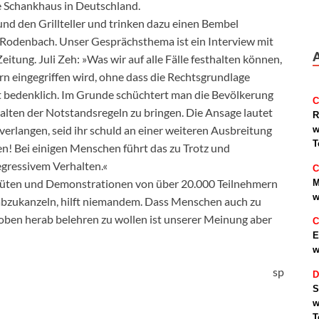
te Schankhaus in Deutschland.
und den Grillteller und trinken dazu einen Bembel
-Rodenbach. Unser Gesprächsthema ist ein Interview mit
Zeitung. Juli Zeh: »Was wir auf alle Fälle festhalten können,
gern eingegriffen wird, ohne dass die Rechtsgrundlage
ist bedenklich. Im Grunde schüchtert man die Bevölkerung
C
halten der Notstandsregeln zu bringen. Die Ansage lautet
R
verlangen, seid ihr schuld an einer weiteren Ausbreitung
w
T
en! Bei einigen Menschen führt das zu Trotz und
egressivem Verhalten.«
C
uhüten und Demonstrationen von über 20.000 Teilnehmern
M
w
n abzukanzeln, hilft niemandem. Dass Menschen auch zu
 oben herab belehren zu wollen ist unserer Meinung aber
C
E
w
sp
D
S
w
T