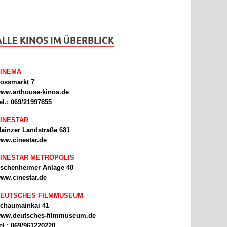
ALLE KINOS IM ÜBERBLICK
INEMA
ossmarkt 7
ww.arthouse-kinos.de
el.: 069/21997855
INESTAR
ainzer Landstraße 681
ww.cinestar.de
INESTAR METROPOLIS
schenheimer Anlage 40
ww.cinestar.de
EUTSCHES FILMMUSEUM
chaumainkai 41
ww.deutsches-filmmuseum.de
el.: 069/961220220