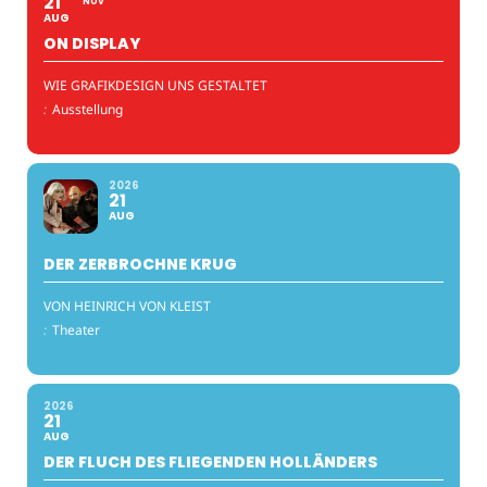
21
NOV
AUG
ON DISPLAY
WIE GRAFIKDESIGN UNS GESTALTET
:
Ausstellung
2026
21
AUG
DER ZERBROCHNE KRUG
VON HEINRICH VON KLEIST
:
Theater
2026
21
AUG
DER FLUCH DES FLIEGENDEN HOLLÄNDERS