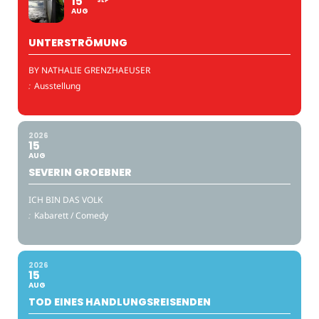
15
SEP
AUG
UNTERSTRÖMUNG
BY NATHALIE GRENZHAEUSER
:
Ausstellung
2026
15
AUG
SEVERIN GROEBNER
ICH BIN DAS VOLK
:
Kabarett / Comedy
2026
15
AUG
TOD EINES HANDLUNGSREISENDEN