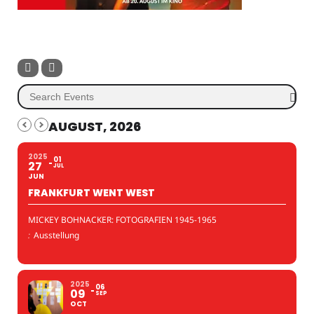
AUGUST, 2026
2025
01
27
JUL
JUN
FRANKFURT WENT WEST
MICKEY BOHNACKER: FOTOGRAFIEN 1945-1965
:
Ausstellung
2025
06
09
SEP
OCT