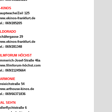
-KINOS
auptwache/Zeil 125
ww.ekinos-frankfurt.de
el.: 069/285205
ELDORADO
chäfergasse 29
ww.ekinos-frankfurt.de
el.: 069/281348
ILMFORUM HÖCHST
mmerich-Josef-Straße 46a
ww.filmforum-höchst.com
el.: 069/21245664
ARMONIE
reieichstraße 54
ww.arthouse-kinos.de
el.: 069/66371836
AL SEH'N
dlerflychtstraße 6