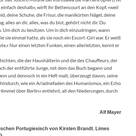
infach deshalb«, wirft ihr Bettencourt an den Kopf, »weil
d, deine Schuhe, die Frisur, die manikürten Nägel, deine
lles an dir, alles, was du bist, gehört nicht dir. Du
ich. Um dich zu besitzen. Um in dich einzudringen, wann
e sie einmal hatte, als sie noch ein Escort-Girl war. Er weiß
ute.« Nur einen letzten Funken, einen allerletzten, kennt er
ichten, die der Haushälterin und die des Chauffeurs, der
t auch der entführte Junge, mit dem das Buch begann und
kann und dennoch in ein Heft malt, überzeugt davon, seine
 hindurch, wie ein Ariadnefaden des Humanismus, ein Echo
mmel über Berlin« entlehnt, all den Niederungen, durch
Alf Mayer
ianischen Portugiesisch von Kirsten Brandt. Limes
o.