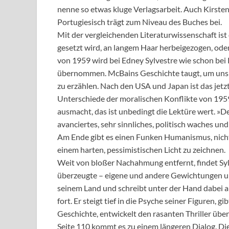
nenne so etwas kluge Verlagsarbeit. Auch Kirste
Portugiesisch trägt zum Niveau des Buches bei.
Mit der vergleichenden Literaturwissenschaft ist 
gesetzt wird, an langem Haar herbeigezogen, ode
von 1959 wird bei Edney Sylvestre wie schon bei
übernommen. McBains Geschichte taugt, um uns ü
zu erzählen. Nach den USA und Japan ist das jetzt
Unterschiede der moralischen Konflikte von 195
ausmacht, das ist unbedingt die Lektüre wert. »Der
avanciertes, sehr sinnliches, politisch waches un
Am Ende gibt es einen Funken Humanismus, nicht a
einem harten, pessimistischen Licht zu zeichnen.
Weit von bloßer Nachahmung entfernt, findet Sylv
überzeugte – eigene und andere Gewichtungen un
seinem Land und schreibt unter der Hand dabei 
fort. Er steigt tief in die Psyche seiner Figuren,
Geschichte, entwickelt den rasanten Thriller über
Seite 110 kommt es zu einem längeren Dialog. Di