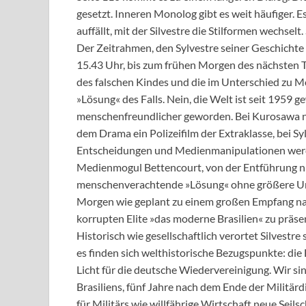
gesetzt. Inneren Monolog gibt es weit häufiger. E
auffällt, mit der Silvestre die Stilformen wechselt
Der Zeitrahmen, den Sylvestre seiner Geschichte
15.43 Uhr, bis zum frühen Morgen des nächsten Ta
des falschen Kindes und die im Unterschied zu 
»Lösung« des Falls. Nein, die Welt ist seit 1959 ge
menschenfreundlicher geworden. Bei Kurosawa neh
dem Drama ein Polizeifilm der Extraklasse, bei Sy
Entscheidungen und Medienmanipulationen werd
Medienmogul Bettencourt, von der Entführung nu
menschenverachtende »Lösung« ohne größere Ums
Morgen wie geplant zu einem großen Empfang na
korrupten Elite »das moderne Brasilien« zu präse
Historisch wie gesellschaftlich verortet Silvestr
es finden sich welthistorische Bezugspunkte: d
Licht für die deutsche Wiedervereinigung. Wir si
Brasiliens, fünf Jahre nach dem Ende der Militärd
für Militärs wie willfährige Wirtschaft neue Sei