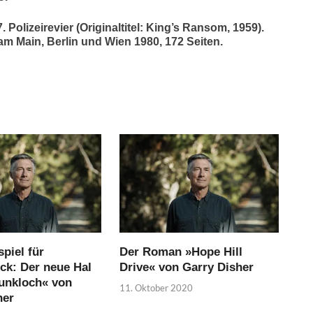
Polizeirevier (Originaltitel: King’s Ransom, 1959).
 am Main, Berlin und Wien 1980, 172 Seiten.
piel für
Der Roman »Hope Hill
ck: Der neue Hal
Drive« von Garry Disher
Funkloch« von
11. Oktober 2020
her