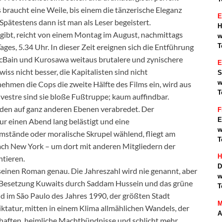
s braucht eine Weile, bis einem die tänzerische Eleganz
E
. Spätestens dann ist man als Leser begeistert.
H
 gibt, reicht von einem Montag im August, nachmittags
w
T
ges, 5.34 Uhr. In dieser Zeit ereignen sich die Entführung
McBain und Kurosawa weitaus brutalere und zynischere
wiss nicht besser, die Kapitalisten sind nicht
S
w
men die Cops die zweite Hälfte des Films ein, wird aus
T
lvestre sind sie bloße Fußtruppe; kaum auffindbar.
en auf ganz anderen Ebenen verabredet. Der
F
E
r einen Abend lang belästigt und eine
w
tände oder moralische Skrupel wählend, fliegt am
T
ch New York – um dort mit anderen Mitgliedern der
H
ntieren.
D
e seinen Roman genau. Die Jahreszahl wird nie genannt, aber
w
ie Besetzung Kuwaits durch Saddam Hussein und das grüne
T
nd im São Paulo des Jahres 1990, der größten Stadt
M
iktatur, mitten in einem Klima allmählichen Wandels, der
A
lschaften, heimliche Machtbündnisse und schlicht mehr