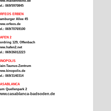
ww.malsehnkino.de
el.: 069/5970845
RFEOS ERBEN
amburger Allee 45
ww.orfeos.de
el.: 069/70769100
AFEN 2
ordring 129, Offenbach
ww.hafen2.net
el.: 069/26012223
INOPOLIS
ain-Taunus-Zentrum
ww.kinopolis.de
el.: 069/3140314
ASABLANCA
um Quellenpark 2
ww.casablanca-badsoden.de