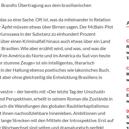
n Brandts Übertragung aus dem brasilianischen
das so eine Sache. Oft ist, was da miteinander in Relation
r Äpfel müssen etwas über Birnen sagen. Der McBain-Plot
 Kurosawa in der Substanz zu einhundert Prozent
ber einen Kriminalfall hinaus auch etwas über ein Land
C
R
 Brasilien. Wie aber erzählt wird, und was, und was die
w
9 im América do Norte und im América du Sud von heute
T
 stumme Zeuge« ist ein intelligentes, literarisch
C
d in der Haltung ebenso poetisches wie lakonisches Buch.
M
ber ohne gleichzeitig die Entwicklung Brasiliens in
w
C
estre – der bereits mit »Der letzte Tag der Unschuld«
E
d Perspektiven, erhellt in seinem Roman die Zustände in
w
auch die Wandlungen des globalen Raubtierkapitalismus
D
 gibt ihnen nachvollziehbare Innenleben, Ambitionen und
S
 lange Strecken mit den Mitteln der Introspektive. Erst auf
w
e Wortwechsel sind selten und dramaturgisch perfekt
T