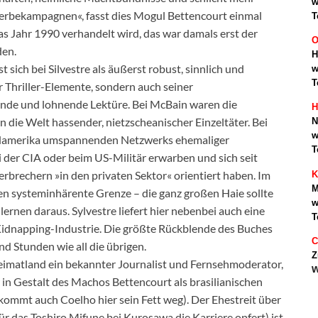
w
rbekampagnen«, fasst dies Mogul Bettencourt einmal
T
s Jahr 1990 verhandelt wird, das war damals erst der
O
den.
H
sich bei Silvestre als äußerst robust, sinnlich und
w
T
r Thriller-Elemente, sondern auch seiner
nde und lohnende Lektüre. Bei McBain waren die
H
n die Welt hassender, nietzscheanischer Einzeltäter. Bei
N
w
z Südamerika umspannenden Netzwerks ehemaliger
T
i der CIA oder beim US-Militär erwarben und sich seit
rbrechern »in den privaten Sektor« orientiert haben. Im
K
M
en systeminhärente Grenze – die ganz großen Haie sollte
w
 lernen daraus. Sylvestre liefert hier nebenbei auch eine
T
Kidnapping-Industrie. Die größte Rückblende des Buches
C
nd Stunden wie all die übrigen.
Z
 Heimatland ein bekannter Journalist und Fernsehmoderator,
w
 in Gestalt des Machos Bettencourt als brasilianischen
ekommt auch Coelho hier sein Fett weg). Der Ehestreit über
 das Toshiro Mifune bei Kurosawa die Karriere opfert) ist