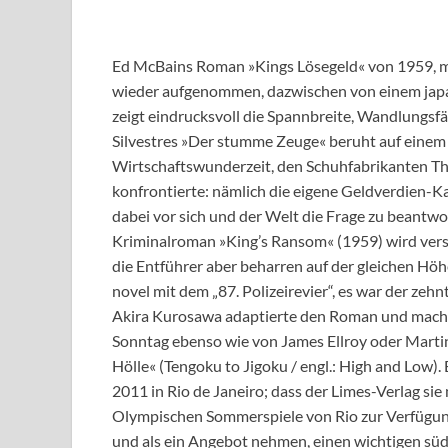
Ed McBains Roman »Kings Lösegeld« von 1959, me
wieder aufgenommen, dazwischen von einem japa
zeigt eindrucksvoll die Spannbreite, Wandlungsf
Silvestres »Der stumme Zeuge« beruht auf einem 
Wirtschaftswunderzeit, den Schuhfabrikanten Tho
konfrontierte: nämlich die eigene Geldverdien-Ka
dabei vor sich und der Welt die Frage zu beantwor
Kriminalroman »King’s Ransom« (1959) wird vers
die Entführer aber beharren auf der gleichen Höhe
novel mit dem „87. Polizeirevier“, es war der zeh
Akira Kurosawa adaptierte den Roman und machte
Sonntag ebenso wie von James Ellroy oder Marti
Hölle« (Tengoku to Jigoku / engl.: High and Low). 
2011 in Rio de Janeiro; dass der Limes-Verlag si
Olympischen Sommerspiele von Rio zur Verfügung
und als ein Angebot nehmen, einen wichtigen sü