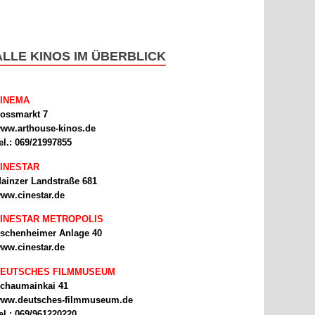
ALLE KINOS IM ÜBERBLICK
INEMA
ossmarkt 7
ww.arthouse-kinos.de
el.: 069/21997855
INESTAR
ainzer Landstraße 681
ww.cinestar.de
INESTAR METROPOLIS
schenheimer Anlage 40
ww.cinestar.de
EUTSCHES FILMMUSEUM
chaumainkai 41
ww.deutsches-filmmuseum.de
el.: 069/961220220