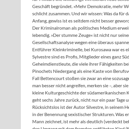
Geschäft begründet. »Mehr Demokratie, mehr We
schlicht zusammen. Und wir wissen: Was da für da
Anfang, gewiss ist es seitdem nicht besser gewor
Der Kriminalroman als politisches Medium erweist 
lebendig. »Der stumme Zeuge« ist nicht nur seine
Gesellschaftsanalyse wegen eine überaus spanne
Entführer Kleinkriminelle, bei Kurosawa war es ei
Sylvestre sind es Profis, Mitglieder eines gan
Geheimdienstleute, die viele ihrer Fähigkeiten be
Pinochets Niedergang als eine Kaste von Berufsve
Fall Bettencourt stoßen sie zwar an eine sozusag
man besser nicht angreifen, merken sie –, aber sie
kleine Kulturgeschichte der südamerikanischen 
geht sechs Jahre zurück, nicht nur ein paar Tage u
Rücksichtslos ist der Autor Silvestre, in seinem
in der Benennung sexistischer Strukturen. Was er
Mann zeichnet, ist mehr als deutlich (verdeckt b
den Umgang mit dem fremden entführten Kind (für