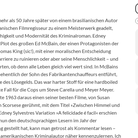
hr als 50 Jahre später von einem brasilianischen Autor
nischen Filmregisseur zu einem Meisterwerk geadelt,
ähigkeit und Modernität des Kriminalroman. Edney
Plot des großen Ed McBain, der einen Protagonisten der
mas King (sic!), mit einer moralischen Entscheidung
rriere zu ruinieren oder aber seine Menschlichkeit – und
ten, ob denn alle Leben gleich viel wert sind. In McBains
ehentlich der Sohn des Fabrikantenchauffeurs entführt,
 des Lösegelds. Das war harter Stoff für eine hardboiled
nte Fall für die Cops um Steve Carella und Meyer Meyer.
 1963 daraus einen seiner besten Filme, von Susan
n Scorsese gerühmt, mit dem Titel »Zwischen Himmel und
Edney Sylvestres Variation »A felicidade é facil« erschien
e nun den deutschsprachigen Lesern im Jahr der
 gestellt hat, kann man getrost als Kommentar lesen –
damerikanischen Kriminalautor näher kennenzulernen. Ich