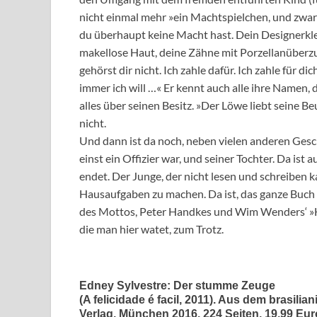
nicht einmal mehr »ein Machtspielchen, und zwar e
du überhaupt keine Macht hast. Dein Designerklei
makellose Haut, deine Zähne mit Porzellanüberzug, a
gehörst dir nicht. Ich zahle dafür. Ich zahle für d
immer ich will …« Er kennt auch alle ihre Namen, di
alles über seinen Besitz. »Der Löwe liebt seine Be
nicht.
Und dann ist da noch, neben vielen anderen Gesch
einst ein Offizier war, und seiner Tochter. Da is
endet. Der Junge, der nicht lesen und schreiben 
Hausaufgaben zu machen. Da ist, das ganze Buch
des Mottos, Peter Handkes und Wim Wenders‘ »Hi
die man hier watet, zum Trotz.
Edney Sylvestre: Der stumme Zeuge
(A felicidade é facil, 2011). Aus dem brasil
Verlag, München 2016. 224 Seiten, 19,99 Eur