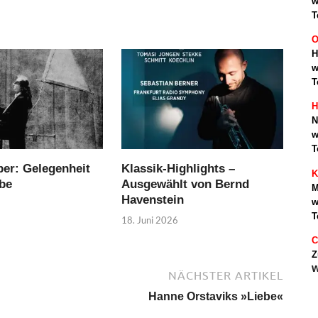
w
T
O
H
w
T
H
N
w
T
r: Gelegenheit
Klassik-Highlights –
K
be
Ausgewählt von Bernd
M
Havenstein
w
T
18. Juni 2026
C
Z
w
NÄCHSTER ARTIKEL
Hanne Orstaviks »Liebe«