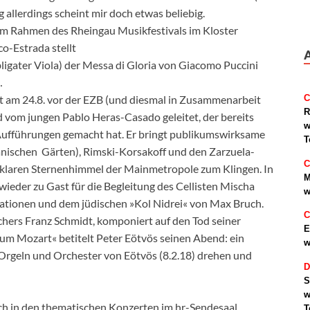
allerdings scheint mir doch etwas beliebig.
 im Rahmen des Rheingau Musikfestivals im Kloster
o-Estrada stellt
obligater Viola) der Messa di Gloria von Giacomo Puccini
…
 am 24.8. vor der EZB (und diesmal in Zusammenarbeit
C
R
d vom jungen Pablo Heras-Casado geleitet, der bereits
w
Aufführungen gemacht hat. Er bringt publikumswirksame
T
anischen Gärten), Rimski-Korsakoff und den Zarzuela-
C
 klaren Sternenhimmel der Mainmetropole zum Klingen. In
M
wieder zu Gast für die Begleitung des Cellisten Mischa
w
ationen und dem jüdischen »Kol Nidrei« von Max Bruch.
C
ichers Franz Schmidt, komponiert auf den Tod seiner
E
rsum Mozart« betitelt Peter Eötvös seinen Abend: ein
w
Orgeln und Orchester von Eötvös (8.2.18) drehen und
D
S
w
ich in den thematischen Konzerten im hr-Sendesaal.
T