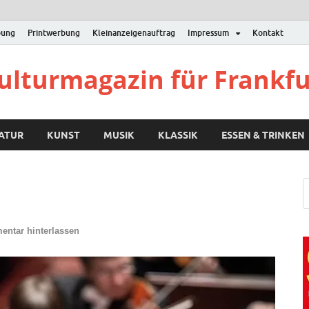
bung
Printwerbung
Kleinanzeigenauftrag
Impressum
Kontakt
Kulturmagazin für Frankf
RATUR
KUNST
MUSIK
KLASSIK
ESSEN & TRINKEN
ntar hinterlassen