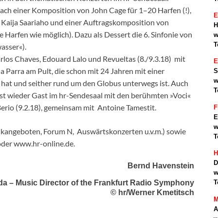
nach einer Komposition von John Cage für 1–20 Harfen (!),
E
 Kaija Saariaho und einer Auftragskomposition von
H
 Harfen wie möglich). Dazu als Dessert die 6. Sinfonie von
w
T
asser«).
los Chaves, Edouard Lalo und Revueltas (8./9.3.18) mit
a Parra am Pult, die schon mit 24 Jahren mit einer
S
w
at und seither rund um den Globus unterwegs ist. Auch
T
st wieder Gast im hr-Sendesaal mit den berühmten »Voci«
Berio (9.2.18), gemeinsam mit Antoine Tamestit.
F
E
w
angeboten, Forum N, Auswärtskonzerten u.v.m.) sowie
T
oder www.hr-online.de.
H
D
Bernd Havenstein
w
da – Music Director of the Frankfurt Radio Symphony
T
© hr/Werner Kmetitsch
M
A