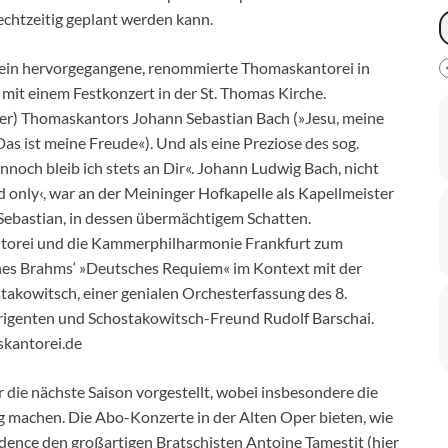
echtzeitig geplant werden kann.
erein hervorgegangene, renommierte Thomaskantorei in
mit einem Festkonzert in der St. Thomas Kirche.
iger) Thomaskantors Johann Sebastian Bach (»Jesu, meine
s ist meine Freude«). Und als eine Preziose des sog.
noch bleib ich stets an Dir«. Johann Ludwig Bach, nicht
 only‹, war an der Meininger Hofkapelle als Kapellmeister
 Sebastian, in dessen übermächtigem Schatten.
antorei und die Kammerphilharmonie Frankfurt zum
s Brahms‘ »Deutsches Requiem« im Kontext mit der
akowitsch, einer genialen Orchesterfassung des 8.
irigenten und Schostakowitsch-Freund Rudolf Barschai.
kantorei.de
die nächste Saison vorgestellt, wobei insbesondere die
 machen. Die Abo-Konzerte in der Alten Oper bieten, wie
idence den großartigen Bratschisten Antoine Tamestit (hier