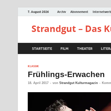
7. August 2026
Archiv
Abonnement
Internetwer
Strandgut – Das 
STARTSEITE
FILM
THEATER
LITE
KLASSIK
Frühlings-Erwachen
18. April 2017
-
von
Strandgut Kulturmagazin
-
Komme