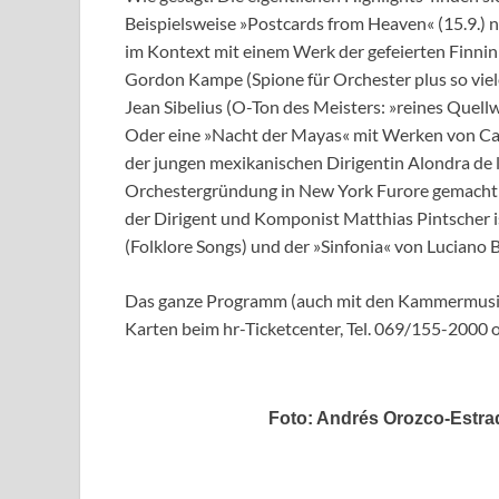
Beispielsweise »Postcards from Heaven« (15.9.) 
im Kontext mit einem Werk der gefeierten Finnin
Gordon Kampe (Spione für Orchester plus so viele
Jean Sibelius (O-Ton des Meisters: »reines Quellw
Oder eine »Nacht der Mayas« mit Werken von Car
der jungen mexikanischen Dirigentin Alondra de l
Orchestergründung in New York Furore gemacht h
der Dirigent und Komponist Matthias Pintscher i
(Folklore Songs) und der »Sinfonia« von Luciano 
Das ganze Programm (auch mit den Kammermusik
Karten beim hr-Ticketcenter, Tel. 069/155-2000 
Foto: Andrés Orozco-Estra