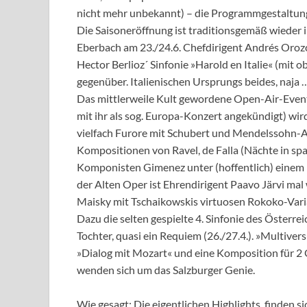
nicht mehr unbekannt) – die Programmgestaltung 
Die Saisoneröffnung ist traditionsgemäß wieder
Eberbach am 23./24.6. Chefdirigent Andrés Orozc
Hector Berlioz´ Sinfonie »Harold en Italie« (mit 
gegenüber. Italienischen Ursprungs beides, naja 
Das mittlerweile Kult gewordene Open-Air-Event
mit ihr als sog. Europa-Konzert angekündigt) wir
vielfach Furore mit Schubert und Mendelssohn-
Kompositionen von Ravel, de Falla (Nächte in sp
Komponisten Gimenez unter (hoffentlich) einem
der Alten Oper ist Ehrendirigent Paavo Järvi mal 
Maisky mit Tschaikowskis virtuosen Rokoko-Vari
Dazu die selten gespielte 4. Sinfonie des Österre
Tochter, quasi ein Requiem (26./27.4.). »Multive
»Dialog mit Mozart« und eine Komposition für 2 
wenden sich um das Salzburger Genie.
Wie gesagt: Die eigentlichen Highlights finden s