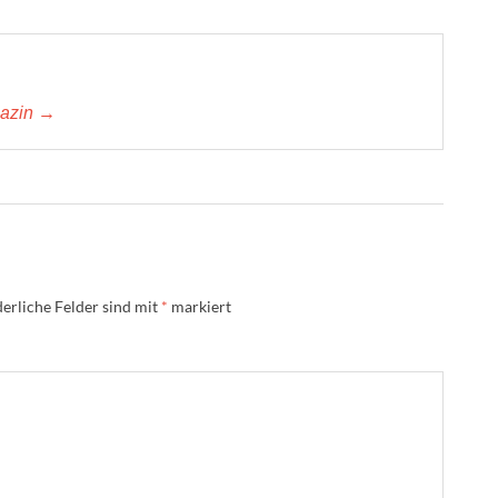
gazin →
erliche Felder sind mit
*
markiert