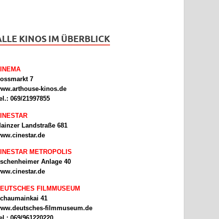
ALLE KINOS IM ÜBERBLICK
INEMA
ossmarkt 7
ww.arthouse-kinos.de
el.: 069/21997855
INESTAR
ainzer Landstraße 681
ww.cinestar.de
INESTAR METROPOLIS
schenheimer Anlage 40
ww.cinestar.de
EUTSCHES FILMMUSEUM
chaumainkai 41
ww.deutsches-filmmuseum.de
el.: 069/961220220