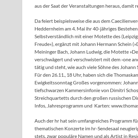
aus der Saat der Veranstaltungen heraus, damit r
Da feiert beispielsweise die aus dem Caecilienv
Heddernheim am 4. Mai ihr 40-jähriges Bestehen 
Selbstverständlich mit einer Motette des (Leipz
Freude«), ergänzt mit Johann Hermann Schein (»Da
Meininger Bach, Johann Ludwig, die Motette »Den
verschwägert und verschwistert mit dem ›one and
tätig und steht, wie auch viele Söhne des Johann
Für den 26.11., 18 Uhr, haben sich die Thomask
Ewigkeitssonntag Großes vorgenommen: Johanne
tiefschwarzen Kammersinfonie von Dimitri Schost
Streichquartetts durch den großen russischen D
Infos, Jahresprogramm und Karten: www.thomas
Auch der hr hat sein umfangreiches Programm für 
thematischen Konzerte im hr-Sendesaal neugierig
stets, zwar populäre Namen und als Artist in Res