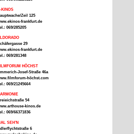
-KINOS
auptwache/Zeil 125
ww.ekinos-frankfurt.de
el.: 069/285205
ELDORADO
chäfergasse 29
ww.ekinos-frankfurt.de
el.: 069/281348
ILMFORUM HÖCHST
mmerich-Josef-Straße 46a
ww.filmforum-höchst.com
el.: 069/21245664
ARMONIE
reieichstraße 54
ww.arthouse-kinos.de
el.: 069/66371836
AL SEH'N
dlerflychtstraße 6