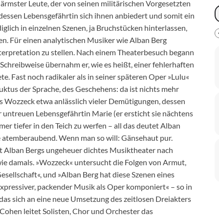
ärmster Leute, der von seinen militärischen Vorgesetzten
 dessen Lebensgefährtin sich ihnen anbiedert und somit ein
glich in einzelnen Szenen, ja Bruchstücken hinterlassen,
en. Für einen analytischen Musiker wie Alban Berg
terpretation zu stellen. Nach einem Theaterbesuch begann
chreibweise übernahm er, wie es heißt, einer fehlerhaften
e. Fast noch radikaler als in seiner späteren Oper »Lulu«
ktus der Sprache, des Geschehens: da ist nichts mehr
des Wozzeck etwa anlässlich vieler Demütigungen, dessen
untreuen Lebensgefährtin Marie (er ersticht sie nächtens
r tiefer in den Teich zu werfen – all das deutet Alban
ne atemberaubend. Wenn man so will: Gänsehaut pur.
t Alban Bergs ungeheuer dichtes Musiktheater nach
wie damals. »Wozzeck« untersucht die Folgen von Armut,
sellschaft«, und »Alban Berg hat diese Szenen eines
pressiver, packender Musik als Oper komponiert« – so in
as sich an eine neue Umsetzung des zeitlosen Dreiakters
ohen leitet Solisten, Chor und Orchester das