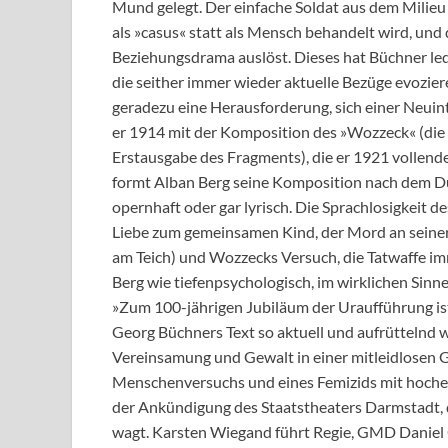
Mund gelegt. Der einfache Soldat aus dem Milieu 
als »casus« statt als Mensch behandelt wird, und
Beziehungsdrama auslöst. Dieses hat Büchner ledi
die seither immer wieder aktuelle Bezüge evozier
geradezu eine Herausforderung, sich einer Neuin
er 1914 mit der Komposition des »Wozzeck« (die S
Erstausgabe des Fragments), die er 1921 vollendet
formt Alban Berg seine Komposition nach dem Du
opernhaft oder gar lyrisch. Die Sprachlosigkeit 
Liebe zum gemeinsamen Kind, der Mord an seiner 
am Teich) und Wozzecks Versuch, die Tatwaffe imme
Berg wie tiefenpsychologisch, im wirklichen Sin
»Zum 100-jährigen Jubiläum der Uraufführung is
Georg Büchners Text so aktuell und aufrüttelnd 
Vereinsamung und Gewalt in einer mitleidlosen Ge
Menschenversuchs und eines Femizids mit hochex
der Ankündigung des Staatstheaters Darmstadt, d
wagt. Karsten Wiegand führt Regie, GMD Daniel C