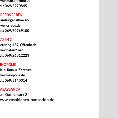
ww.malsehnkino.de
el.: 069/5970845
RFEOS ERBEN
amburger Allee 45
ww.orfeos.de
el.: 069/70769100
AFEN 2
ordring 129, Offenbach
ww.hafen2.net
el.: 069/26012223
INOPOLIS
ain-Taunus-Zentrum
ww.kinopolis.de
el.: 069/3140314
ASABLANCA
um Quellenpark 2
ww.casablanca-badsoden.de