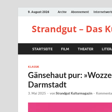
9. August 2026
Archiv
Abonnement
Internetwer
Strandgut – Das 
STARTSEITE
FILM
THEATER
LITE
KLASSIK
Gänsehaut pur: »Wozze
Darmstadt
3. Mai 2025
-
von
Strandgut Kulturmagazin
-
Kommentar