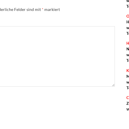
w
T
erliche Felder sind mit
*
markiert
O
H
w
T
H
N
w
T
K
M
w
T
C
Z
w