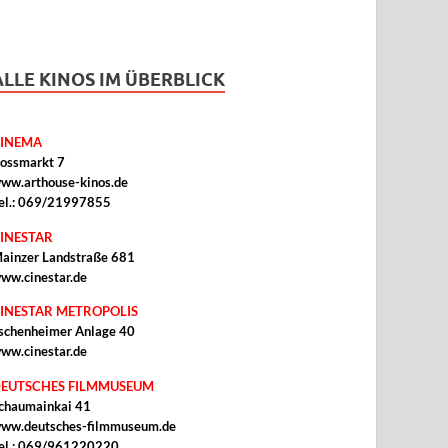
ALLE KINOS IM ÜBERBLICK
INEMA
ossmarkt 7
ww.arthouse-kinos.de
el.: 069/21997855
INESTAR
ainzer Landstraße 681
ww.cinestar.de
INESTAR METROPOLIS
schenheimer Anlage 40
ww.cinestar.de
EUTSCHES FILMMUSEUM
chaumainkai 41
ww.deutsches-filmmuseum.de
el.: 069/961220220