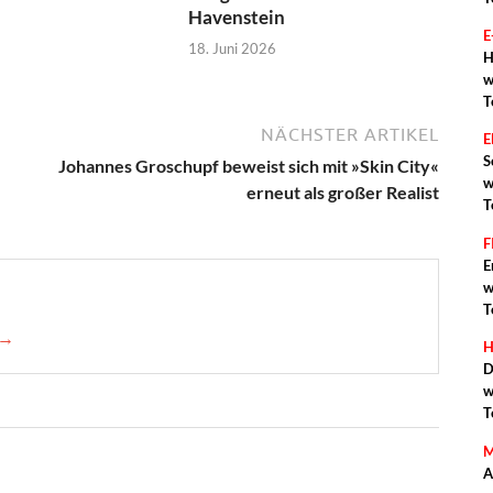
Havenstein
E
18. Juni 2026
H
w
T
NÄCHSTER ARTIKEL
S
Johannes Groschupf beweist sich mit »Skin City«
w
erneut als großer Realist
T
F
E
w
T
 →
H
D
w
T
M
A