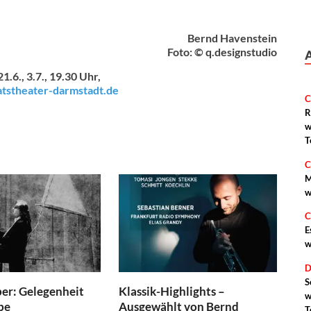
Bernd Havenstein
Foto: © q.designstudio
21.6., 3.7., 19.30 Uhr,
tstheater-darmstadt.de
C
R
w
T
C
M
w
C
E
w
D
S
r: Gelegenheit
Klassik-Highlights –
w
be
Ausgewählt von Bernd
T