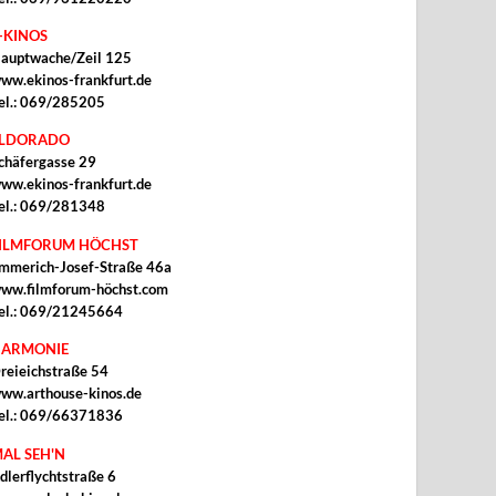
-KINOS
auptwache/Zeil 125
ww.ekinos-frankfurt.de
el.: 069/285205
ELDORADO
chäfergasse 29
ww.ekinos-frankfurt.de
el.: 069/281348
ILMFORUM HÖCHST
mmerich-Josef-Straße 46a
ww.filmforum-höchst.com
el.: 069/21245664
ARMONIE
reieichstraße 54
ww.arthouse-kinos.de
el.: 069/66371836
AL SEH'N
dlerflychtstraße 6