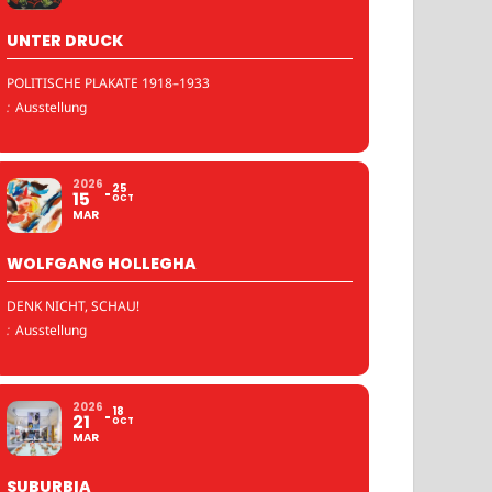
UNTER DRUCK
POLITISCHE PLAKATE 1918–1933
:
Ausstellung
2026
25
15
OCT
MAR
WOLFGANG HOLLEGHA
DENK NICHT, SCHAU!
:
Ausstellung
2026
18
21
OCT
MAR
SUBURBIA