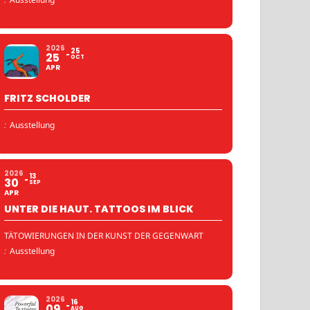
2026
25
25
OCT
APR
FRITZ SCHOLDER
:
Ausstellung
2026
13
30
SEP
APR
UNTER DIE HAUT. TATTOOS IM BLICK
TÄTOWIERUNGEN IN DER KUNST DER GEGENWART
:
Ausstellung
2026
16
09
AUG