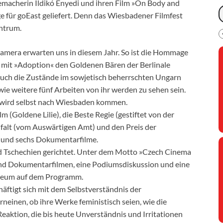
emacherin Ildikó Enyedi und ihren Film »On Body and
age für goEast geliefert. Denn das Wiesbadener Filmfest
entrum.
Kamera erwarten uns in diesem Jahr. So ist die Hommage
mit »Adoption« den Goldenen Bären der Berlinale
auch die Zustände im sowjetisch beherrschten Ungarn
wie weitere fünf Arbeiten von ihr werden zu sehen sein.
s wird selbst nach Wiesbaden kommen.
(Goldene Lilie), die Beste Regie (gestiftet von der
lfalt (vom Auswärtigen Amt) und den Preis der
l- und sechs Dokumentarfilme.
and Tschechien gerichtet. Unter dem Motto »Czech Cinema
und Dokumentarfilmen, eine Podiumsdiskussion und eine
seum auf dem Programm.
ftigt sich mit dem Selbstverständnis der
neinen, ob ihre Werke feministisch seien, wie die
eaktion, die bis heute Unverständnis und Irritationen