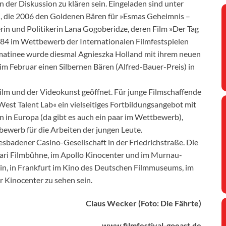
in der Diskussion zu klären sein. Eingeladen sind unter
i, die 2006 den Goldenen Bären für »Esmas Geheimnis –
rin und Politikerin Lana Gogoberidze, deren Film »Der Tag
1984 im Wettbewerb der Internationalen Filmfestspielen
smatinee wurde diesmal Agnieszka Holland mit ihrem neuen
 im Februar einen Silbernen Bären (Alfred-Bauer-Preis) in
ilm und der Videokunst geöffnet. Für junge Filmschaffende
est Talent Lab« ein vielseitiges Fortbildungsangebot mit
in Europa (da gibt es auch ein paar im Wettbewerb),
werb für die Arbeiten der jungen Leute.
esbadener Casino-Gesellschaft in der Friedrichstraße. Die
gari Filmbühne, im Apollo Kinocenter und im Murnau-
tin, in Frankfurt im Kino des Deutschen Filmmuseums, im
Kinocenter zu sehen sein.
Claus Wecker (Foto: Die Fährte)
www.filmfestival-goeast.de