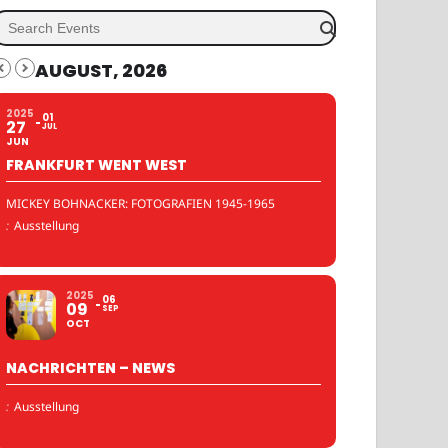
AUGUST, 2026
2025
01
27
JUL
JUN
FRANKFURT WENT WEST
MICKEY BOHNACKER: FOTOGRAFIEN 1945-1965
:
Ausstellung
2025
06
09
SEP
OCT
NACHRICHTEN – NEWS
:
Ausstellung