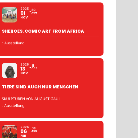
2025
30
01
AUG
NOV
SHEROES. COMIC ART FROM AFRICA
:
Ausstellung
2025
11
13
OCT
NOV
TIERE SIND AUCH NUR MENSCHEN
SKULPTUREN VON AUGUST GAUL
:
Ausstellung
2026
09
06
AUG
FEB