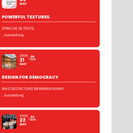
MAY
POWERFUL TEXTURES.
SPRACHE IN TEXTIL
:
Ausstellung
2026
09
21
AUG
MAY
DESIGN FOR DEMOCRACY
WAS GESTALTUNG BEWIRKEN KANN!
:
Ausstellung
2026
26
22
AUG
MAY