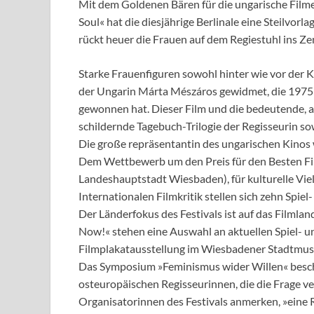
Mit dem Goldenen Bären für die ungarische Film
Soul« hat die diesjährige Berlinale eine Steilvorl
rückt heuer die Frauen auf dem Regiestuhl ins Z
Starke Frauenfiguren sowohl hinter wie vor der 
der Ungarin Márta Mészáros gewidmet, die 1975 
gewonnen hat. Dieser Film und die bedeutende, 
schildernde Tagebuch-Trilogie der Regisseurin so
Die große repräsentantin des ungarischen Kino
Dem Wettbewerb um den Preis für den Besten Film 
Landeshauptstadt Wiesbaden), für kulturelle Vie
Internationalen Filmkritik stellen sich zehn Spie
Der Länderfokus des Festivals ist auf das Filml
Now!« stehen eine Auswahl an aktuellen Spiel- 
Filmplakatausstellung im Wiesbadener Stadtmu
Das Symposium »Feminismus wider Willen« beschä
osteuropäischen Regisseurinnen, die die Frage ver
Organisatorinnen des Festivals anmerken, »eine R