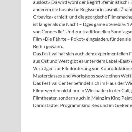
auslöst.« Da wird wohl der Begriff »feministisch« 
anderem die bosnische Regisseurin Jasmila Žban
Grbavica« erhielt, und die georgische Filmemache
ist länger als die Nacht – Dges game utenebia« 
von Cannes lief. Und zur traditionellen Sonntag
Film »Die Fährte – Pokot« eingeladen, für den sie
Berlin gewann.
Das Festival hat sich auch dem experimentellen F
aus Ost und West gibt es unter dem Label »East-W
Vorträgen zur Filmförderung von Koproduktionen 
Masterclasses und Workshops sowie einen Wettbe
Das Festival Center befindet sich im Haus der Wi
Filme werden nicht nur in Wiesbaden in der Cali
Filmtheater, sondern auch in Mainz im Kino Pala
Darmstädter Programmkino Rex und im Gießener 