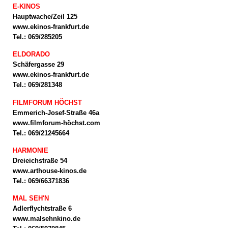
E-KINOS
Hauptwache/Zeil 125
www.ekinos-frankfurt.de
Tel.: 069/285205
ELDORADO
Schäfergasse 29
www.ekinos-frankfurt.de
Tel.: 069/281348
FILMFORUM HÖCHST
Emmerich-Josef-Straße 46a
www.filmforum-höchst.com
Tel.: 069/21245664
HARMONIE
Dreieichstraße 54
www.arthouse-kinos.de
Tel.: 069/66371836
MAL SEH'N
Adlerflychtstraße 6
www.malsehnkino.de