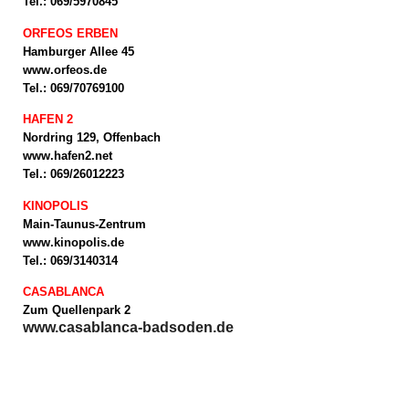
Tel.: 069/5970845
ORFEOS ERBEN
Hamburger Allee 45
www.orfeos.de
Tel.: 069/70769100
HAFEN 2
Nordring 129, Offenbach
www.hafen2.net
Tel.: 069/26012223
KINOPOLIS
Main-Taunus-Zentrum
www.kinopolis.de
Tel.: 069/3140314
CASABLANCA
Zum Quellenpark 2
www.casablanca-badsoden.de