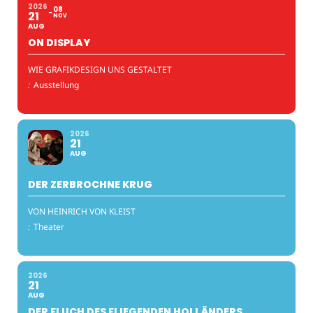
2026
08
21
NOV
AUG
ON DISPLAY
WIE GRAFIKDESIGN UNS GESTALTET
:
Ausstellung
2026
21
AUG
DER ZERBROCHNE KRUG
VON HEINRICH VON KLEIST
:
Theater
2026
21
AUG
DER FLUCH DES FLIEGENDEN HOLLÄNDERS