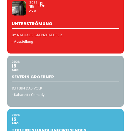
2026
13
15
SEP
AUG
UNTERSTRÖMUNG
BY NATHALIE GRENZHAEUSER
:
Ausstellung
2026
15
AUG
SEVERIN GROEBNER
ICH BIN DAS VOLK
:
Kabarett / Comedy
2026
15
AUG
TOD EINES HANDLUNGSREISENDEN