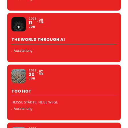
2026
20
11
SEP
JUN
THE WORLD THROUGH AI
:
Ausstellung
2026
07
20
FEB
JUN
TOO HOT
HEISSE STÄDTE, NEUE WEGE
:
Ausstellung