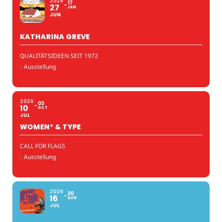
2026
17
27
JAN
JUN
KATHARINA GREVE
QUALITÄTSIDEEN SEIT 1972
:
Ausstellung
2026
03
10
OCT
JUL
WOMEN* & TYPE
CALL FOR FLAGS
:
Ausstellung
2026
30
16
AUG
JUL