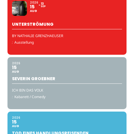
2026
13
15
SEP
AUG
UNTERSTRÖMUNG
BY NATHALIE GRENZHAEUSER
:
Ausstellung
2026
15
AUG
SEVERIN GROEBNER
ICH BIN DAS VOLK
:
Kabarett / Comedy
2026
15
AUG
TOD EINES HANDLUNGSREISENDEN