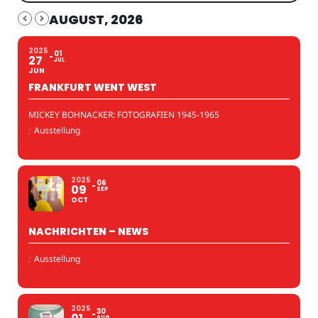
AUGUST, 2026
2025
01
27
JUL
JUN
FRANKFURT WENT WEST
MICKEY BOHNACKER: FOTOGRAFIEN 1945-1965
:
Ausstellung
2025
06
09
SEP
OCT
NACHRICHTEN – NEWS
:
Ausstellung
2025
30
AUG