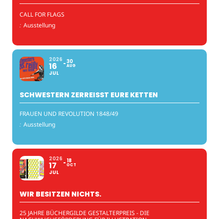
CALL FOR FLAGS
:
Ausstellung
2026
30
16
AUG
JUL
SCHWESTERN ZERREISST EURE KETTEN
FRAUEN UND REVOLUTION 1848/49
:
Ausstellung
2026
18
17
OCT
JUL
WIR BESITZEN NICHTS.
25 JAHRE BÜCHERGILDE GESTALTERPREIS - DIE