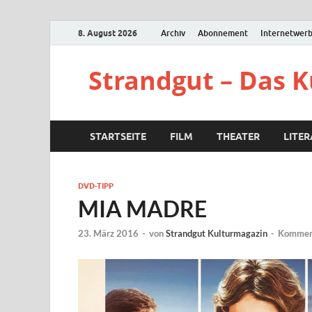
8. August 2026
Archiv
Abonnement
Internetwer
Strandgut – Das 
STARTSEITE
FILM
THEATER
LITE
DVD-TIPP
MIA MADRE
23. März 2016
-
von
Strandgut Kulturmagazin
-
Komment