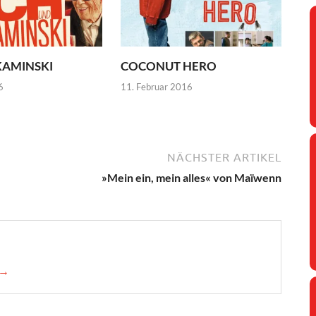
KAMINSKI
COCONUT HERO
6
11. Februar 2016
NÄCHSTER ARTIKEL
»Mein ein, mein alles« von Maïwenn
 →