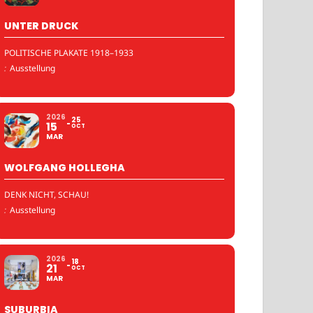
UNTER DRUCK
POLITISCHE PLAKATE 1918–1933
:
Ausstellung
2026
25
15
OCT
MAR
WOLFGANG HOLLEGHA
DENK NICHT, SCHAU!
:
Ausstellung
2026
18
21
OCT
MAR
SUBURBIA