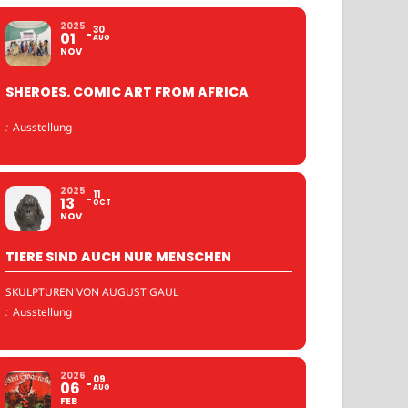
2025
30
01
AUG
NOV
SHEROES. COMIC ART FROM AFRICA
:
Ausstellung
2025
11
13
OCT
NOV
TIERE SIND AUCH NUR MENSCHEN
SKULPTUREN VON AUGUST GAUL
:
Ausstellung
2026
09
06
AUG
FEB