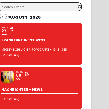
AUGUST, 2026
2025
01
27
JUL
JUN
FRANKFURT WENT WEST
MICKEY BOHNACKER: FOTOGRAFIEN 1945-1965
:
Ausstellung
2025
06
09
SEP
OCT
NACHRICHTEN – NEWS
:
Ausstellung