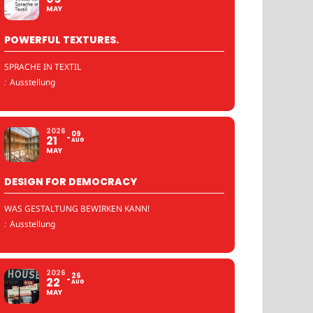
MAY
POWERFUL TEXTURES.
SPRACHE IN TEXTIL
:
Ausstellung
2026
09
21
AUG
MAY
DESIGN FOR DEMOCRACY
WAS GESTALTUNG BEWIRKEN KANN!
:
Ausstellung
2026
26
22
AUG
MAY