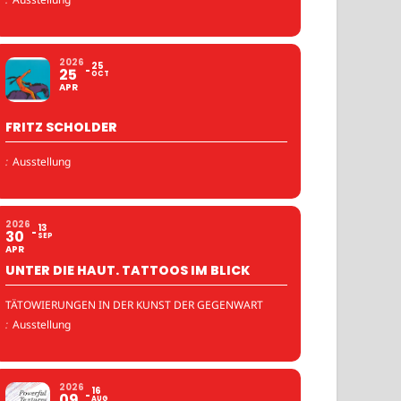
2026
25
25
OCT
APR
FRITZ SCHOLDER
:
Ausstellung
2026
13
30
SEP
APR
UNTER DIE HAUT. TATTOOS IM BLICK
TÄTOWIERUNGEN IN DER KUNST DER GEGENWART
:
Ausstellung
2026
16
09
AUG