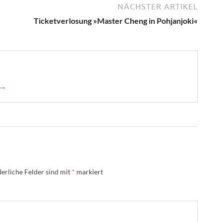
NÄCHSTER ARTIKEL
Ticketverlosung »Master Cheng in Pohjanjoki«
 →
erliche Felder sind mit
*
markiert