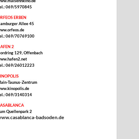
ww.malsehnkino.de
el.: 069/5970845
RFEOS ERBEN
amburger Allee 45
ww.orfeos.de
el.: 069/70769100
AFEN 2
ordring 129, Offenbach
ww.hafen2.net
el.: 069/26012223
INOPOLIS
ain-Taunus-Zentrum
ww.kinopolis.de
el.: 069/3140314
ASABLANCA
um Quellenpark 2
ww.casablanca-badsoden.de