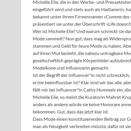
Michelle Elie, die in den Werbe- und Pressetexten
eingeführt wird und stets auch als Haitianerin, 
bekannt unter ihrem Firmennamen »Comme des 
präsentiert sie unter der Überschrift »Life doesn’t
Wer ist Michelle Elie? Und warum schreckt sie das 
Mode sammelt? Nun gut, dass mag als Widerspru
stammen und Geld für teure Mode zu haben. Aber 
auf ihren Mut bezieht, die nahezu untragbare M
gesellschaftlich geprägte Körperbilder aufzubreche
Modeikone und Influencerin gemacht.
Ist der Begriff der Influencer*in nicht schrecklic
er/sie beeinflussbar ist? Klar sind wir das alle, 
fällt mir bei Influencer*in Cathy Hummels ein, die sa
Michelle Elie, so meint die Kuratorin Mahret Krup
anders als andere würde sie keine Honorare ann
bekommen. Gut, dass das jetzt klar ist.
Dass Mode einen konstituierenden Beitrag zur Gesc
man als Neuigkeit verbreiten müsste, dafür ist sie