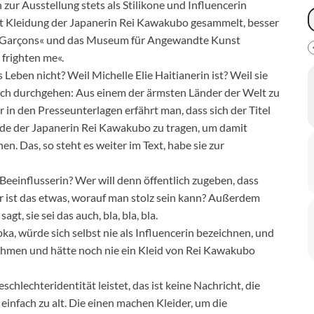
 zur Ausstellung stets als Stilikone und Influencerin
hat Kleidung der Japanerin Rei Kawakubo gesammelt, besser
Garçons« und das Museum für Angewandte Kunst
 frighten me«.
Leben nicht? Weil Michelle Elie Haitianerin ist? Weil sie
ch durchgehen: Aus einem der ärmsten Länder der Welt zu
in den Presseunterlagen erfährt man, dass sich der Titel
ode der Japanerin Rei Kawakubo zu tragen, um damit
n. Das, so steht es weiter im Text, habe sie zur
h, Beeinflusserin? Wer will denn öffentlich zugeben, dass
aber ist das etwas, worauf man stolz sein kann? Außerdem
gt, sie sei das auch, bla, bla, bla.
ka, würde sich selbst nie als Influencerin bezeichnen, und
ehmen und hätte noch nie ein Kleid von Rei Kawakubo
hlechteridentität leistet, das ist keine Nachricht, die
 einfach zu alt. Die einen machen Kleider, um die