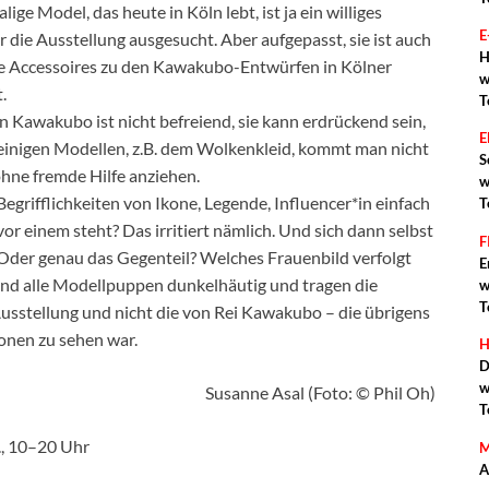
ige Model, das heute in Köln lebt, ist ja ein williges
E
 die Ausstellung ausgesucht. Aber aufgepasst, sie ist auch
H
 die Accessoires zu den Kawakubo-Entwürfen in Kölner
w
.
T
 Kawakubo ist nicht befreiend, sie kann erdrückend sein,
it einigen Modellen, z.B. dem Wolkenkleid, kommt man nicht
S
ohne fremde Hilfe anziehen.
w
Begrifflichkeiten von Ikone, Legende, Influencer*in einfach
T
r einem steht? Das irritiert nämlich. Und sich dann selbst
F
 Oder genau das Gegenteil? Welches Frauenbild verfolgt
E
ind alle Modellpuppen dunkelhäutig und tragen die
w
T
 Ausstellung und nicht die von Rei Kawakubo – die übrigens
ionen zu sehen war.
H
D
w
Susanne Asal (Foto: © Phil Oh)
T
., 10–20 Uhr
M
A