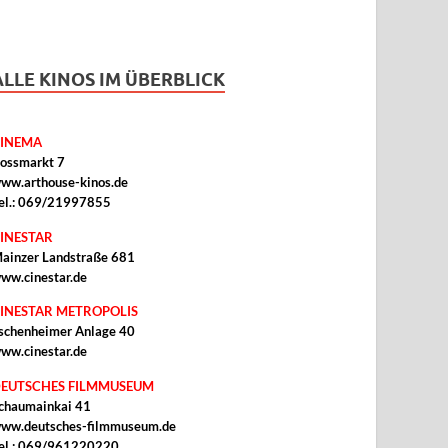
ALLE KINOS IM ÜBERBLICK
INEMA
ossmarkt 7
ww.arthouse-kinos.de
el.: 069/21997855
INESTAR
ainzer Landstraße 681
ww.cinestar.de
INESTAR METROPOLIS
schenheimer Anlage 40
ww.cinestar.de
EUTSCHES FILMMUSEUM
chaumainkai 41
ww.deutsches-filmmuseum.de
el.: 069/961220220