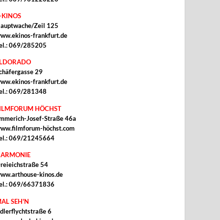
-KINOS
auptwache/Zeil 125
ww.ekinos-frankfurt.de
el.: 069/285205
ELDORADO
chäfergasse 29
ww.ekinos-frankfurt.de
el.: 069/281348
ILMFORUM HÖCHST
mmerich-Josef-Straße 46a
ww.filmforum-höchst.com
el.: 069/21245664
ARMONIE
reieichstraße 54
ww.arthouse-kinos.de
el.: 069/66371836
AL SEH'N
dlerflychtstraße 6