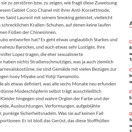
sie zu zerstören bzw. zu zeigen, wie fragil diese Zuweisung
 diesem Gebiet Coco Chanel mit ihrer Anti-Korsettmode,
 Saint Laurent mit seinem Smoking geleistet, vielleicht
schrecklichen Krallen-Schuhen, auf denen keine laufen
enen Füßen der Chinesinnen.
kubo entworfen hat? Es geht etwas unglaublich Starkes und
C
nahezu Barockes, und auch etwas sehr Lustiges. Ihre
R
nifer Lopez tragen, die eher sexualisierte
w
T
haben nichts Straßenschmutziges, was ja auch ziemlich
 Karnevalskostüme, sie sind Gemälde mit vielen Bezügen zur
C
M
legen Issey Miyake und Yohji Yamamoto.
w
e als etwas definiert, was alle sechs Monate neu erfunden
erdünne Modeschöpferin selbst trägt ausschließlich
C
E
 Kleider hingegen sind wahre Orgien der Farbe und der
w
Seide, Ausbuchtungen, Verformungen, aufgeblähte
r, punkige Sicherheitsnadeln. Was sie auf keinen Fall
D
S
portionen. Er ist bloß das Gerüst, das diese Stoffhüllen
w
T