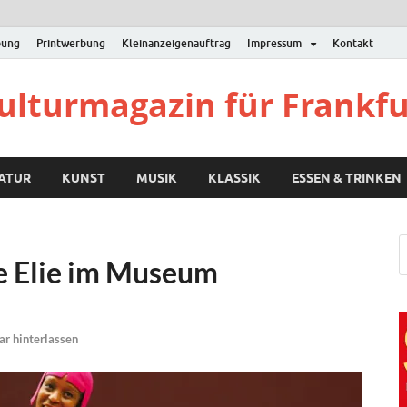
bung
Printwerbung
Kleinanzeigenauftrag
Impressum
Kontakt
Kulturmagazin für Frankf
RATUR
KUNST
MUSIK
KLASSIK
ESSEN & TRINKEN
le Elie im Museum
r hinterlassen