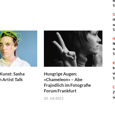
w
T
O
H
w
T
H
N
w
T
K
M
w
 Kunst: Sasha
Hungrige Augen:
T
 Artist Talk
»Chameleon« – Abe
Frajndlich im Fotografie
C
Forum Frankfurt
Z
w
20. Juli 2023