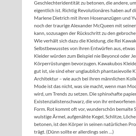
Geschlechteridentität zu betonen, die andere, um 
eigentlich ist. Richtig Revolutionäres haben auf
Marlene Dietrich mit ihren Hosenanzügen und Yves
noch der traurige Alexander McQueen mit seinen 
kann, sozusagen der Rückschritt zu den gebroch
Wie verhält sich dazu die Kleidung, die Rei Kawa
Selbstbewusstes von ihren Entwürfen aus, etwas 
Kleider würden zum Beispiel nie Beyoncé oder Jen
Körperrüstungen bevorzugen. Kawakubos Kleider 
gut ist, sie sind eher unglaublich phantasievolle
Architektur – wie auch bei ihren männlichen Kol
Mode ist das nicht, was sie macht, wenn man Mod
wird, um Trends zu setzen. Die sphinxhafte papi
Existenzialistenschwarz, die von ihr entworfenen
Form. Rot kommt oft vor, wunderschön bemalte 
wulstige Ärmel, aufgenähte Kegel, Schlitze, Löche
betonen, ist den Körper in seinen natürlichen Pro
trägt. (Dünn sollte er allerdings sein …)