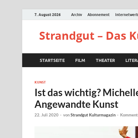
7. August 2026
Archiv
Abonnement
Internetwer
Strandgut – Das 
STARTSEITE
FILM
THEATER
LITE
KUNST
Ist das wichtig? Michel
Angewandte Kunst
22. Juli 2020
-
von
Strandgut Kulturmagazin
-
Kommenta