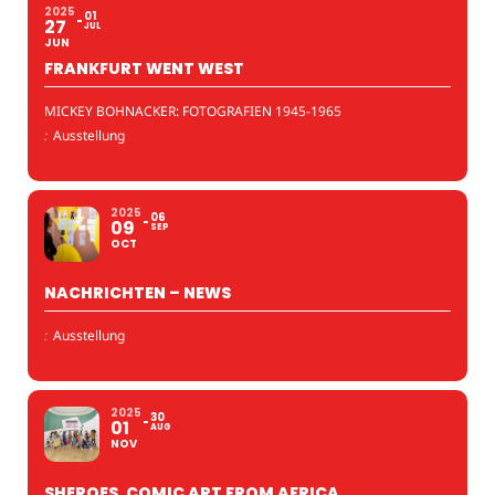
2025
01
27
JUL
JUN
FRANKFURT WENT WEST
MICKEY BOHNACKER: FOTOGRAFIEN 1945-1965
:
Ausstellung
2025
06
09
SEP
OCT
NACHRICHTEN – NEWS
:
Ausstellung
2025
30
01
AUG
NOV
SHEROES. COMIC ART FROM AFRICA