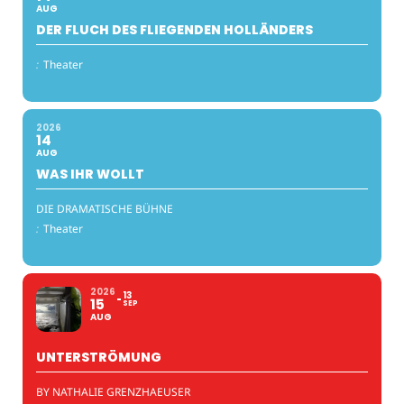
AUG
DER FLUCH DES FLIEGENDEN HOLLÄNDERS
:
Theater
2026
14
AUG
WAS IHR WOLLT
DIE DRAMATISCHE BÜHNE
:
Theater
2026
13
15
SEP
AUG
UNTERSTRÖMUNG
BY NATHALIE GRENZHAEUSER