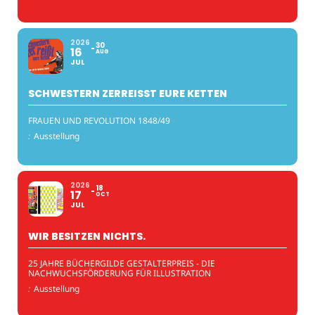
2026
30
16
AUG
JUL
SCHWESTERN ZERREISST EURE KETTEN
FRAUEN UND REVOLUTION 1848/49
:
Ausstellung
2026
18
17
OCT
JUL
WIR BESITZEN NICHTS.
25 JAHRE BÜCHERGILDE GESTALTERPREIS - DIE
NACHWUCHSFÖRDERUNG FÜR ILLUSTRATION
:
Ausstellung