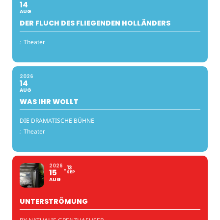
14
AUG
DER FLUCH DES FLIEGENDEN HOLLÄNDERS
:
Theater
2026
14
AUG
WAS IHR WOLLT
DIE DRAMATISCHE BÜHNE
:
Theater
2026
13
15
SEP
AUG
UNTERSTRÖMUNG