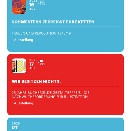
2026
30
16
AUG
JUL
SCHWESTERN ZERREISST EURE KETTEN
FRAUEN UND REVOLUTION 1848/49
:
Ausstellung
2026
18
17
OCT
JUL
WIR BESITZEN NICHTS.
25 JAHRE BÜCHERGILDE GESTALTERPREIS - DIE
NACHWUCHSFÖRDERUNG FÜR ILLUSTRATION
:
Ausstellung
2026
07