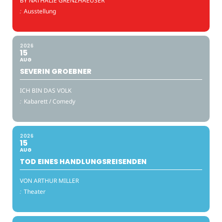
BY NATHALIE GRENZHAEUSER
:
Ausstellung
2026
15
AUG
SEVERIN GROEBNER
ICH BIN DAS VOLK
:
Kabarett / Comedy
2026
15
AUG
TOD EINES HANDLUNGSREISENDEN
VON ARTHUR MILLER
:
Theater