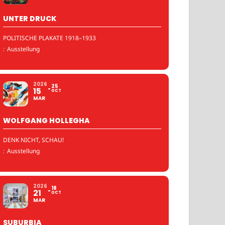
UNTER DRUCK
POLITISCHE PLAKATE 1918–1933
:
Ausstellung
2026
25
15
OCT
MAR
WOLFGANG HOLLEGHA
DENK NICHT, SCHAU!
:
Ausstellung
2026
18
21
OCT
MAR
SUBURBIA