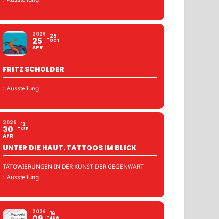
2026
25
25
OCT
APR
FRITZ SCHOLDER
:
Ausstellung
2026
13
30
SEP
APR
UNTER DIE HAUT. TATTOOS IM BLICK
TÄTOWIERUNGEN IN DER KUNST DER GEGENWART
:
Ausstellung
2026
16
09
AUG