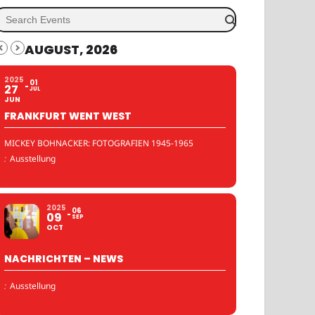
AUGUST, 2026
2025
01
27
JUL
JUN
FRANKFURT WENT WEST
MICKEY BOHNACKER: FOTOGRAFIEN 1945-1965
:
Ausstellung
2025
06
09
SEP
OCT
NACHRICHTEN – NEWS
:
Ausstellung