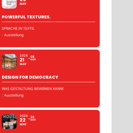
MAY
POWERFUL TEXTURES.
SPRACHE IN TEXTIL
:
Ausstellung
2026
09
21
AUG
MAY
DESIGN FOR DEMOCRACY
WAS GESTALTUNG BEWIRKEN KANN!
:
Ausstellung
2026
26
22
AUG
MAY