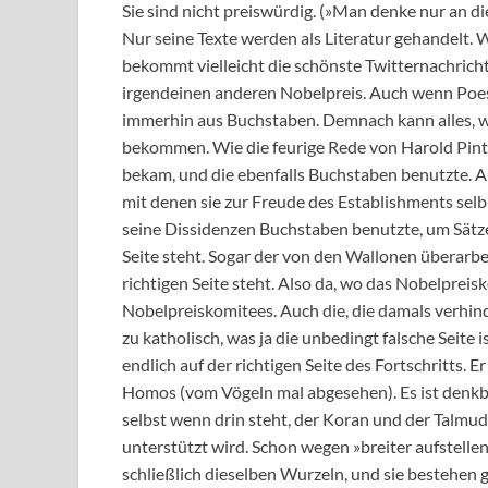
Sie sind nicht preiswürdig. (»Man denke nur an 
Nur seine Texte werden als Literatur gehandelt. Wa
bekommt vielleicht die schönste Twitternachricht
irgendeinen anderen Nobelpreis. Auch wenn Poesie 
immerhin aus Buchstaben. Demnach kann alles, w
bekommen. Wie die feurige Rede von Harold Pinter
bekam, und die ebenfalls Buchstaben benutzte. 
mit denen sie zur Freude des Establishments selbi
seine Dissidenzen Buchstaben benutzte, um Sätze 
Seite steht. Sogar der von den Wallonen überarbe
richtigen Seite steht. Also da, wo das Nobelpreisk
Nobelpreiskomitees. Auch die, die damals verhi
zu katholisch, was ja die unbedingt falsche Seite 
endlich auf der richtigen Seite des Fortschritts.
Homos (vom Vögeln mal abgesehen). Es ist denkba
selbst wenn drin steht, der Koran und der Talmu
unterstützt wird. Schon wegen »breiter aufstelle
schließlich dieselben Wurzeln, und sie bestehen 