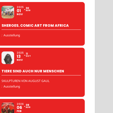
2025
30
01
AUG
NOV
SHEROES. COMIC ART FROM AFRICA
:
Ausstellung
2025
11
13
OCT
NOV
TIERE SIND AUCH NUR MENSCHEN
SKULPTUREN VON AUGUST GAUL
:
Ausstellung
2026
09
06
AUG
FEB