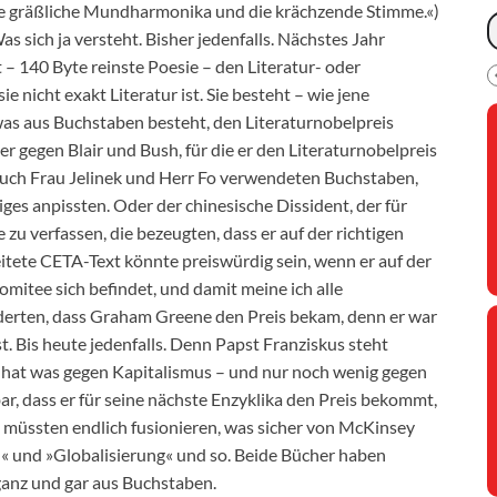
die gräßliche Mundharmonika und die krächzende Stimme.«)
s sich ja versteht. Bisher jedenfalls. Nächstes Jahr
 – 140 Byte reinste Poesie – den Literatur- oder
nicht exakt Literatur ist. Sie besteht – wie jene
as aus Buchstaben besteht, den Literaturnobelpreis
 gegen Blair und Bush, für die er den Literaturnobelpreis
Auch Frau Jelinek und Herr Fo verwendeten Buchstaben,
ges anpissten. Oder der chinesische Dissident, der für
zu verfassen, die bezeugten, dass er auf der richtigen
itete CETA-Text könnte preiswürdig sein, wenn er auf der
omitee sich befindet, und damit meine ich alle
nderten, dass Graham Greene den Preis bekam, denn er war
ist. Bis heute jedenfalls. Denn Papst Franziskus steht
 Er hat was gegen Kapitalismus – und nur noch wenig gegen
r, dass er für seine nächste Enzyklika den Preis bekommt,
d müssten endlich fusionieren, was sicher von McKinsey
n« und »Globalisierung« und so. Beide Bücher haben
ganz und gar aus Buchstaben.