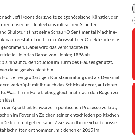
t nach Jeff Koons der zweite zeitgenössische Künstler, der
pturenmuseums Liebieghaus mit seinen Arbeiten
r und Skulpturist hat seine Schau »O Sentimental Machine«
kmann gestaltet und in der Auswahl der Objekte intensiv
 genommen. Dabei wird das verschachtelte
strielle Heinrich Baron von Liebieg 1896 als
bis hinauf zu den Studioli im Turm des Hauses genutzt.
an dabei gewiss nicht hin.
r als Hort einer großartigen Kunstsammlung und als Denkmal
ern verknüpft mit ihr auch das Schicksal derer, auf deren
. Was ihn im Falle Liebieg gleich mehrfach den Bogen zu
n lässt.
en der Apartheit Schwarze in politischen Prozesse vertrat,
chon im Foyer ein Zeichen seiner entschieden politischen
röße leicht entgehen kann. Zwei wandhohe Schattenrisse
tahlschnitten entnommen, mit denen er 2015 im