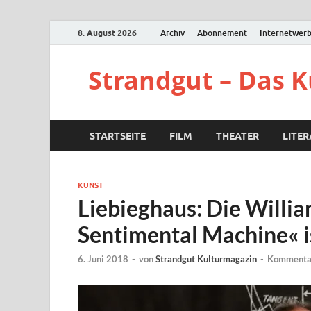
8. August 2026
Archiv
Abonnement
Internetwer
Strandgut – Das 
STARTSEITE
FILM
THEATER
LITE
KUNST
Liebieghaus: Die Willi
Sentimental Machine« i
6. Juni 2018
-
von
Strandgut Kulturmagazin
-
Kommentar