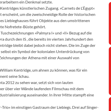
rarbeitern ein Denkmal setzte.
 Kentridges künstlerischen Zugang. »Carnets de L’Ègypt«
lt erscheint, um die zweischneidige Rolle der historischen
des Liebieghauses führt Objekte aus den umstrittenen
ete Nofretete-Büste gehört.
uschezeichnungen »Palmyra I« und »II« Bezug auf die
 durch den IS , die bereits im vierten Jahrhundert den
ntridge bleibt dabei jedoch nicht stehen. Die im Zuge der
t selbst ein Symbol der kolonialen Unterdrückung von
Zeichnungen der Athena mit einer Auswahl von
 William Kentridge, um ahnen zu können, was für ein
inent seine Schau.
ta 2012 zu sehen war, setzt sich von lauten
er über vier Wände laufenden Filmschau mit dem
strialisierung auseinander. In ihrer Mitte stampft eine
-Trio« im einstigen Gastraum der Liebiegs. Drei auf Singer-