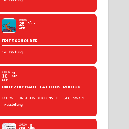
2026
25
25
OCT
APR
FRITZ SCHOLDER
:
Ausstellung
2026
13
30
SEP
APR
UNTER DIE HAUT. TATTOOS IM BLICK
TÄTOWIERUNGEN IN DER KUNST DER GEGENWART
:
Ausstellung
2026
16
09
AUG