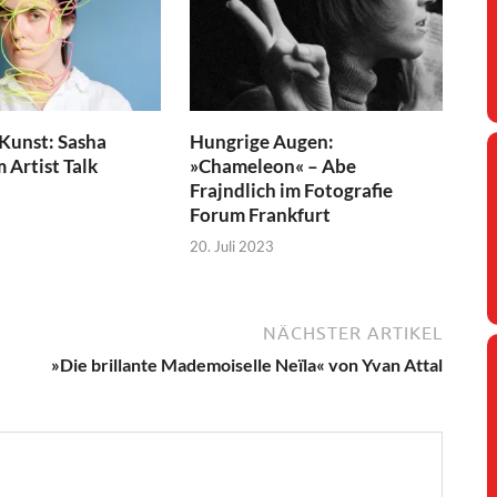
 Kunst: Sasha
Hungrige Augen:
 Artist Talk
»Chameleon« – Abe
Frajndlich im Fotografie
Forum Frankfurt
20. Juli 2023
NÄCHSTER ARTIKEL
»Die brillante Mademoiselle Neïla« von Yvan Attal