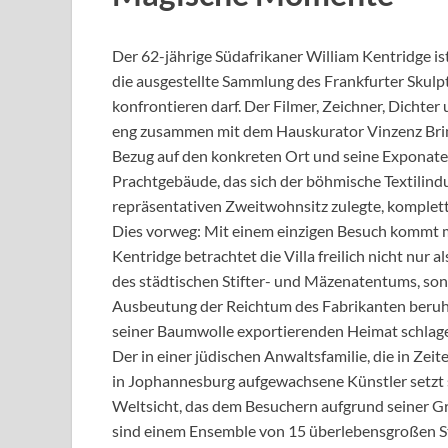
Der 62-jährige Südafrikaner William Kentridge is
die ausgestellte Sammlung des Frankfurter Skul
konfrontieren darf. Der Filmer, Zeichner, Dichte
eng zusammen mit dem Hauskurator Vinzenz Brin
Bezug auf den konkreten Ort und seine Exponate
Prachtgebäude, das sich der böhmische Textilindu
repräsentativen Zweitwohnsitz zulegte, komplett 
Dies vorweg: Mit einem einzigen Besuch kommt m
Kentridge betrachtet die Villa freilich nicht nu
des städtischen Stifter- und Mäzenatentums, sond
Ausbeutung der Reichtum des Fabrikanten beruhte
seiner Baumwolle exportierenden Heimat schlage
Der in einer jüdischen Anwaltsfamilie, die in Zeit
in Jophannesburg aufgewachsene Künstler setzt s
Weltsicht, das dem Besuchern aufgrund seiner G
sind einem Ensemble von 15 überlebensgroßen S