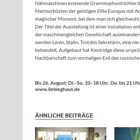
Nähmaschinen kreisende Grammophontrichter be
Marmorbüsten der geistigen Elite Europas mit Arb
magischer Moment, bei dem man sich gleichwohl e
Der Titel der Ausstellung ist einer Installation en
der maschinengleichen Gesellschaft auseinanderse
werden Lenin, Stalin, Trotzkis Sekretärin, eine ni
behandelt. Aufgebaut hat Kentridge diese ursprün
Nachbarschaft zum vormaligen Exil des russische
Bis 26. August: Di.–So. 10–18 Uhr, Do. bis 21 Uh
www.liebieghaus.de
ÄHNLICHE BEITRÄGE