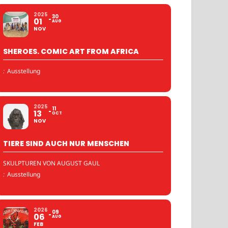
2025
30
01
AUG
NOV
SHEROES. COMIC ART FROM AFRICA
:
Ausstellung
2025
11
13
OCT
NOV
TIERE SIND AUCH NUR MENSCHEN
SKULPTUREN VON AUGUST GAUL
:
Ausstellung
2026
09
06
AUG
FEB