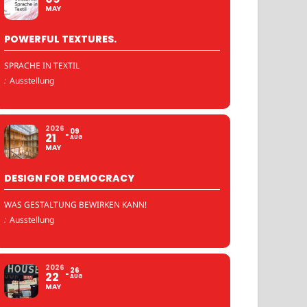
MAY
POWERFUL TEXTURES.
SPRACHE IN TEXTIL
:
Ausstellung
2026
09
21
AUG
MAY
DESIGN FOR DEMOCRACY
WAS GESTALTUNG BEWIRKEN KANN!
:
Ausstellung
2026
26
22
AUG
MAY