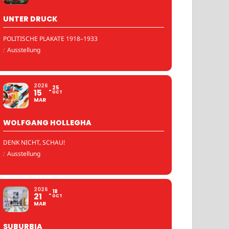
UNTER DRUCK
POLITISCHE PLAKATE 1918–1933
:
Ausstellung
2026
25
15
OCT
MAR
WOLFGANG HOLLEGHA
DENK NICHT, SCHAU!
:
Ausstellung
2026
18
21
OCT
MAR
SUBURBIA