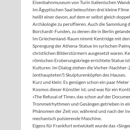
Eisenbahnmuseum von Turin italienischen Wande
Im Ägyptischen Saal beleuchten drei kleine Filme
heißt einer davon, auf dem er selbst gleich doppe
Archäologie zu persiflieren. Auch die Sammlung 
Borchardt-Funden, zu denen die in Berlin geland
Im Griechenland-Raum nimmt Kentridge mit den T
Sprengung der Athena-Statue im syrischen Palmyra
christlichen Bilderstürmern ausgesetzt waren. Ke
römischen Eroberungskriege errichtete Statue is
Kulturen. Im Dialog stehen die Vorher-Nachher-
(enthaupteten?) Skulpturenköpfen des Hauses.
Kurz und klein: Es genügen schon ein paar Meter
Kosmos dieser Künstler ist, und was für ein Kont
»The Refusal of Time«, das schon auf der Documen
Trommelrhythmen und Gesängen getrieben in ein
Phänomen der Zeit vor, während und nach der Indu
mechanisch pulsierende Maschine.
Eigens für Frankfurt entwickelt wurde das »Singer