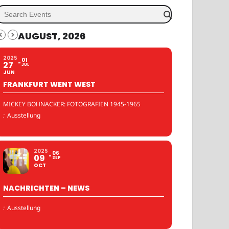
AUGUST, 2026
2025
01
27
JUL
JUN
FRANKFURT WENT WEST
MICKEY BOHNACKER: FOTOGRAFIEN 1945-1965
:
Ausstellung
2025
06
09
SEP
OCT
NACHRICHTEN – NEWS
:
Ausstellung