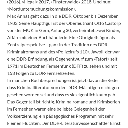
(2016), »Illegal« 2017, »Finsterwalde« 2018. Und nun:
»Morduntersuchungskommission«.
Max Annas geht dazu in die DDR. Oktober bis Dezember
1983. Seine Hauptfigur ist der Oberleutnant Otto Castorp
von der MUK in Gera, Anfang 30, verheiratet, zwei Kinder,
Affäre mit einer Buchhändlerin. Eine Obrigkeitsfigur als
Zentralperspektive – ganz in der Tradition des DDR-
Kriminalromans und des »Polizeirufs 110«. Jawoll, der war
eine DDR-Erfindung, als Gegenentwurf zum »Tatort« seit
1971 im Deutschen Fernsehfunk (DFF) zu sehen und mit
153 Folgen zu DDR-Fernsehzeiten.
In manchen Buchbesprechungen ist jetzt davon die Rede,
dass Kriminalliteratur von den DDR-Mächtigen nicht gern
gesehen worden sei und dass es sie eigentlich kaum gab.
Das Gegenteil ist richtig. Kriminalromane und Krimiserien
im Fernsehen waren eine beliebte Gelegenheit der
Volkserziehung, ein pädagogisches Programm mit sehr
kleinen Fluchten. Der DDR-Literaturwissenschaftler Ernst