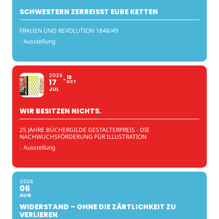
SCHWESTERN ZERREISST EURE KETTEN
FRAUEN UND REVOLUTION 1848/49
:
Ausstellung
2026
18
17
OCT
JUL
WIR BESITZEN NICHTS.
25 JAHRE BÜCHERGILDE GESTALTERPREIS - DIE
NACHWUCHSFÖRDERUNG FÜR ILLUSTRATION
:
Ausstellung
2026
06
AUG
WIDERSTAND – OHNE DIE ZÄRTLICHKEIT ZU
VERLIEREN