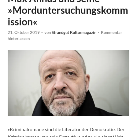
»Morduntersuchungskomm
ission«
21. Oktober 2019
-
von
Strandgut Kulturmagazin
-
Kommentar
hinterlassen
»Kriminalromane sind die Literatur der Demokratie. Der
Kriminalroman und sein Detektiv sind nur in einer Welt