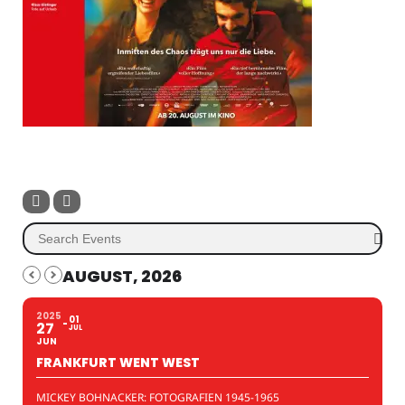
AUGUST, 2026
2025
01
27
JUL
JUN
FRANKFURT WENT WEST
MICKEY BOHNACKER: FOTOGRAFIEN 1945-1965