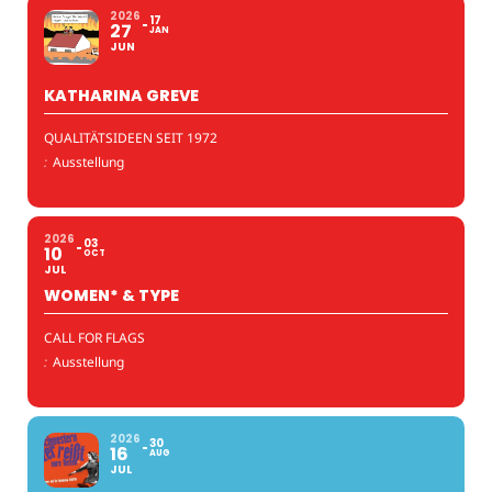
2026
17
27
JAN
JUN
KATHARINA GREVE
QUALITÄTSIDEEN SEIT 1972
:
Ausstellung
2026
03
10
OCT
JUL
WOMEN* & TYPE
CALL FOR FLAGS
:
Ausstellung
2026
30
16
AUG
JUL