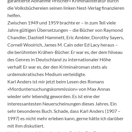
garantierte Abnahme »frischer« Kriminalliteratur durch
die Volksbüchereien seinen linken Nest-Verlag finanzieren
helfen.
Zwischen 1949 und 1959 brachte er – in zum Teil viele
Jahre gültigen Übersetzungen – die Bücher von Raymond
Chandler, Dashiell Hammett, Eric Ambler, Dorothy Sayers,
Cornell Woolrich, James M. Cain oder Ed Lacy heraus –
die berühmten Krähen-Bücher. Er war es, der dem Niveau
des Genres in Deutschland zu internationaler Höhe
verhalf. Er war es, der den Kriminalroman stets als
urdemokratisches Medium verteidigte.
Karl Anders ist mir jetzt beim Lesen des Romans
»Morduntersuchungskommission« von Max Annas
wieder sehr lebendig geworden. Es ist eine der
interessantesten Neuerscheinungen dieses Jahres. Ein
sehr besonderes Buch. Schade, dass Karl Anders (1907 –
1997) es nicht mehr erleben kann, gerne hätte ich darüber
mit ihm diskutiert.