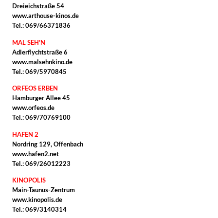
Dreieichstraße 54
www.arthouse-kinos.de
Tel.: 069/66371836
MAL SEH'N
Adlerflychtstraße 6
www.malsehnkino.de
Tel.: 069/5970845
ORFEOS ERBEN
Hamburger Allee 45
www.orfeos.de
Tel.: 069/70769100
HAFEN 2
Nordring 129, Offenbach
www.hafen2.net
Tel.: 069/26012223
KINOPOLIS
Main-Taunus-Zentrum
www.kinopolis.de
Tel.: 069/3140314