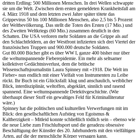
dritten Erdling: 500 Millionen Menschen. In drei Wellen schwappte
sie um die Welt. Zwischen dem ersten gemeldeten Krankheitsfall am
4. März 1918 und dem letzten zwei Jahre später tötete das
Grippevirus 50 bis 100 Millionen Menschen, also 2,5 bis 5 Prozent
der Weltbevölkerung. Das stellt die Toten des Ersten (17 Mio.) und
des Zweiten Weltkriegs (60 Mio.) zusammen deutlich in den
Schatten. Die USA verloren mehr Soldaten an die Grippe als auf
den Schlachtfeldern, an der Westfront infizierten sich drei Viertel der
französischen Truppen und 900.000 deutsche Soldaten.
Gut 80.000 Bücher gibt es über WW I, ganze 400 bisher nur über
die weltumspannende Fieberepidemie. Ein mehr als seltsamer
kollektiver Gedächtnisverlust, dem die britische
Wissenschaftsjournalistin Laura Spinney mit »1918. Die Welt im
Fieber« nun endlich mit einer Vielfalt von Instrumenten zu Leibe
rückt. Ihr Buch ist ein Glücksfall: klug und anschaulich, weiblicher
Blick, interdisziplinär, weltoffen, abgeklärt, sinnlich und rasend
spannend. Eine weltumspannende Detektivgeschichte. (Wie
überhaupt dieser Stoff ein gewaltiges Feld für Kriminalliteratur
wäre.)
Spinney hat die politischen und kulturellen Verwerfungen mit im
Blick: den gesellschaftlichen Aufstieg von Egoismus &
Kaltherzigkeit – Mitleid konnte schließlich tödlich sein – ebenso wie
die neue Liebe zum Frischluftsport und die geradezu obsessive
Beschäftigung der Künstler des 20. Jahrhunderts mit den vielfältigen
Arten, auf die der menschliche Körper versagen kann.