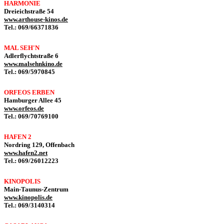
HARMONIE
Dreieichstraße 54
www.arthouse-kinos.de
Tel.: 069/66371836
MAL SEH'N
Adlerflychtstraße 6
www.malsehnkino.de
Tel.: 069/5970845
ORFEOS ERBEN
Hamburger Allee 45
www.orfeos.de
Tel.: 069/70769100
HAFEN 2
Nordring 129, Offenbach
www.hafen2.net
Tel.: 069/26012223
KINOPOLIS
Main-Taunus-Zentrum
www.kinopolis.de
Tel.: 069/3140314