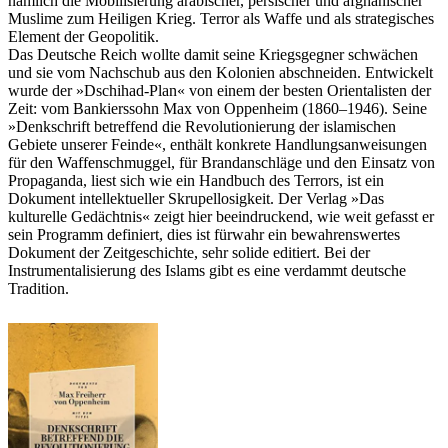
nämlich die Mobilisierung arabischer, persischer und afghanischer
Muslime zum Heiligen Krieg. Terror als Waffe und als strategisches
Element der Geopolitik.
Das Deutsche Reich wollte damit seine Kriegsgegner schwächen
und sie vom Nachschub aus den Kolonien abschneiden. Entwickelt
wurde der »Dschihad-Plan« von einem der besten Orientalisten der
Zeit: vom Bankierssohn Max von Oppenheim (1860–1946). Seine
»Denkschrift betreffend die Revolutionierung der islamischen
Gebiete unserer Feinde«, enthält konkrete Handlungsanweisungen
für den Waffenschmuggel, für Brandanschläge und den Einsatz von
Propaganda, liest sich wie ein Handbuch des Terrors, ist ein
Dokument intellektueller Skrupellosigkeit. Der Verlag »Das
kulturelle Gedächtnis« zeigt hier beeindruckend, wie weit gefasst er
sein Programm definiert, dies ist fürwahr ein bewahrenswertes
Dokument der Zeitgeschichte, sehr solide editiert. Bei der
Instrumentalisierung des Islams gibt es eine verdammt deutsche
Tradition.