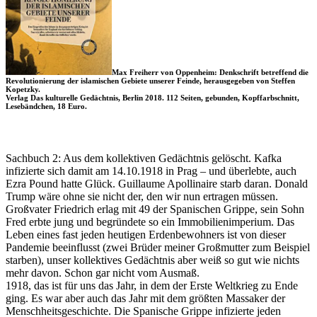
Max Freiherr von Oppenheim: Denkschrift betreffend die
Revolutionierung der islamischen Gebiete unserer Feinde, herausgegeben von Steffen
Kopetzky.
Verlag Das kulturelle Gedächtnis, Berlin 2018. 112 Seiten, gebunden, Kopffarbschnitt,
Lesebändchen, 18 Euro.
Sachbuch 2: Aus dem kollektiven Gedächtnis gelöscht. Kafka
infizierte sich damit am 14.10.1918 in Prag – und überlebte, auch
Ezra Pound hatte Glück. Guillaume Apollinaire starb daran. Donald
Trump wäre ohne sie nicht der, den wir nun ertragen müssen.
Großvater Friedrich erlag mit 49 der Spanischen Grippe, sein Sohn
Fred erbte jung und begründete so ein Immobilienimperium. Das
Leben eines fast jeden heutigen Erdenbewohners ist von dieser
Pandemie beeinflusst (zwei Brüder meiner Großmutter zum Beispiel
starben), unser kollektives Gedächtnis aber weiß so gut wie nichts
mehr davon. Schon gar nicht vom Ausmaß.
1918, das ist für uns das Jahr, in dem der Erste Weltkrieg zu Ende
ging. Es war aber auch das Jahr mit dem größten Massaker der
Menschheitsgeschichte. Die Spanische Grippe infizierte jeden