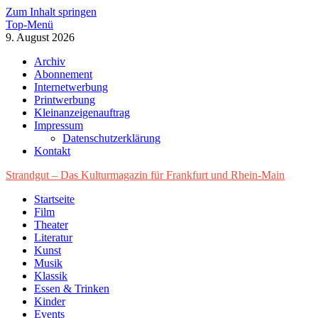
Zum Inhalt springen
Top-Menü
9. August 2026
Archiv
Abonnement
Internetwerbung
Printwerbung
Kleinanzeigenauftrag
Impressum
Datenschutzerklärung
Kontakt
Strandgut – Das Kulturmagazin für Frankfurt und Rhein-Main
Startseite
Film
Theater
Literatur
Kunst
Musik
Klassik
Essen & Trinken
Kinder
Events