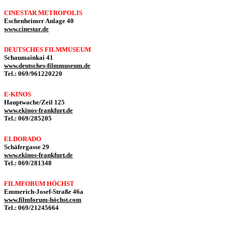
CINESTAR METROPOLIS
Eschenheimer Anlage 40
www.cinestar.de
DEUTSCHES FILMMUSEUM
Schaumainkai 41
www.deutsches-filmmuseum.de
Tel.: 069/961220220
E-KINOS
Hauptwache/Zeil 125
www.ekinos-frankfurt.de
Tel.: 069/285205
ELDORADO
Schäfergasse 29
www.ekinos-frankfurt.de
Tel.: 069/281348
FILMFORUM HÖCHST
Emmerich-Josef-Straße 46a
www.filmforum-höchst.com
Tel.: 069/21245664