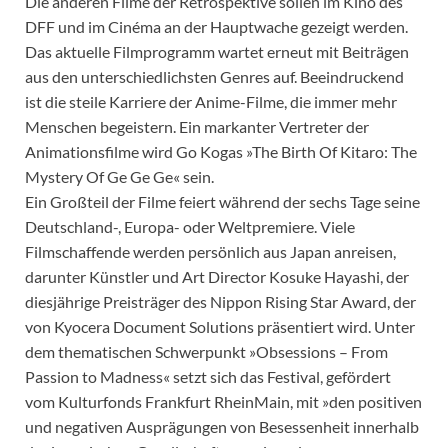
Die anderen Filme der Retrospektive sollen im Kino des
DFF und im Cinéma an der Hauptwache gezeigt werden.
Das aktuelle Filmprogramm wartet erneut mit Beiträgen
aus den unterschiedlichsten Genres auf. Beeindruckend
ist die steile Karriere der Anime-Filme, die immer mehr
Menschen begeistern. Ein markanter Vertreter der
Animationsfilme wird Go Kogas »The Birth Of Kitaro: The
Mystery Of Ge Ge Ge« sein.
Ein Großteil der Filme feiert während der sechs Tage seine
Deutschland-, Europa- oder Weltpremiere. Viele
Filmschaffende werden persönlich aus Japan anreisen,
darunter Künstler und Art Director Kosuke Hayashi, der
diesjährige Preisträger des Nippon Rising Star Award, der
von Kyocera Document Solutions präsentiert wird. Unter
dem thematischen Schwerpunkt »Obsessions – From
Passion to Madness« setzt sich das Festival, gefördert
vom Kulturfonds Frankfurt RheinMain, mit »den positiven
und negativen Ausprägungen von Besessenheit innerhalb