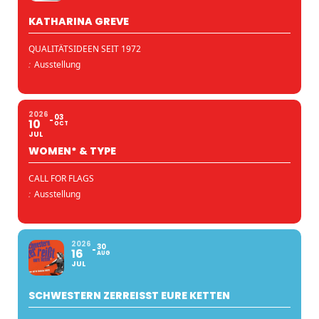
KATHARINA GREVE
QUALITÄTSIDEEN SEIT 1972
:
Ausstellung
2026
03
10
OCT
JUL
WOMEN* & TYPE
CALL FOR FLAGS
:
Ausstellung
2026
30
16
AUG
JUL
SCHWESTERN ZERREISST EURE KETTEN