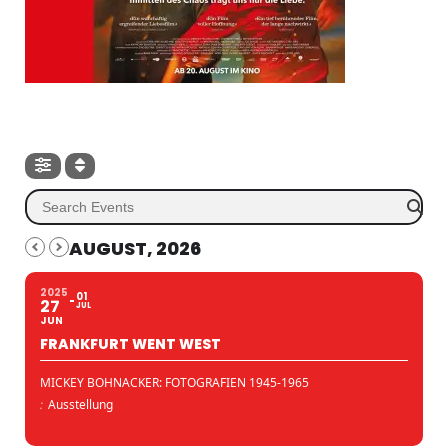
AUGUST, 2026
2025
01
27
JUL
JUN
FRANKFURT WENT WEST
MICKEY BOHNACKER: FOTOGRAFIEN 1945-1965
:
Ausstellung