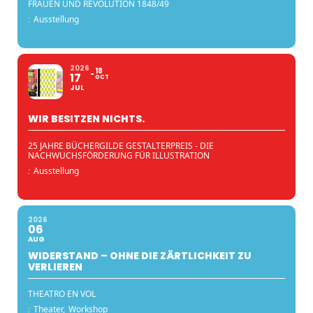
FRAUEN UND REVOLUTION 1848/49
:
Ausstellung
2026
18
17
OCT
JUL
WIR BESITZEN NICHTS.
25 JAHRE BÜCHERGILDE GESTALTERPREIS - DIE
NACHWUCHSFÖRDERUNG FÜR ILLUSTRATION
:
Ausstellung
2026
06
AUG
WIDERSTAND – OHNE DIE ZÄRTLICHKEIT ZU
VERLIEREN
THEATRO EN VOL
:
Theater,
Workshop