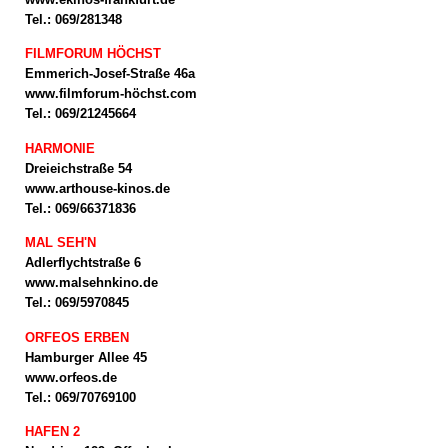
Tel.: 069/281348
FILMFORUM HÖCHST
Emmerich-Josef-Straße 46a
www.filmforum-höchst.com
Tel.: 069/21245664
HARMONIE
Dreieichstraße 54
www.arthouse-kinos.de
Tel.: 069/66371836
MAL SEH'N
Adlerflychtstraße 6
www.malsehnkino.de
Tel.: 069/5970845
ORFEOS ERBEN
Hamburger Allee 45
www.orfeos.de
Tel.: 069/70769100
HAFEN 2