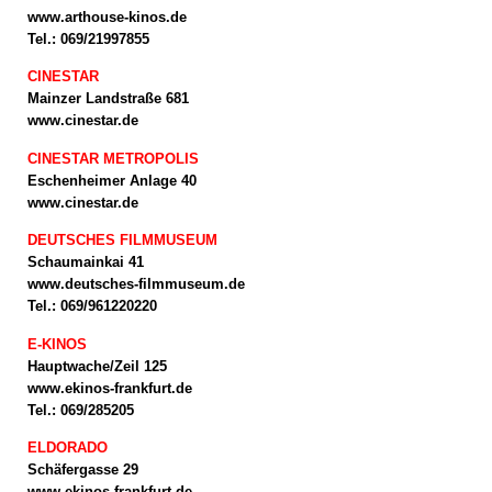
www.arthouse-kinos.de
Tel.: 069/21997855
CINESTAR
Mainzer Landstraße 681
www.cinestar.de
CINESTAR METROPOLIS
Eschenheimer Anlage 40
www.cinestar.de
DEUTSCHES FILMMUSEUM
Schaumainkai 41
www.deutsches-filmmuseum.de
Tel.: 069/961220220
E-KINOS
Hauptwache/Zeil 125
www.ekinos-frankfurt.de
Tel.: 069/285205
ELDORADO
Schäfergasse 29
www.ekinos-frankfurt.de